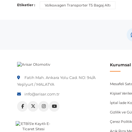
Bu ürün aşağıdaki araç modelleri ile uyumludur. Satın al
Etiketler :
Volkswagen Transporter T5 Bagaj Altı
Marka
Volkswagen
Not:
Araç üreticileri aynı model yılı içerisinde farklı 
etmeniz önerilir.
Kurumsal B
Fatih Mah. Ankara Yolu Cad. NO: 94/A
Mesafeli Sat
Yeşilyurt / MALATYA
Kişisel Veri
info@arisar.com.tr
İptal İade Ko
Gizlilik ve G
Çerez Politik
Açık Rıza Me