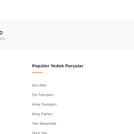
ırmanız tavsiye edilir.
Model Yılı
2003-2015
00
umarası veya şasi numarası ile uyumluluğu kontrol
ERİ
Popüler Yedek Parçalar
Ara Atkı
Ön Tampon
Arka Tampon
Araç Farları
Yan Basamak
Spor Yay