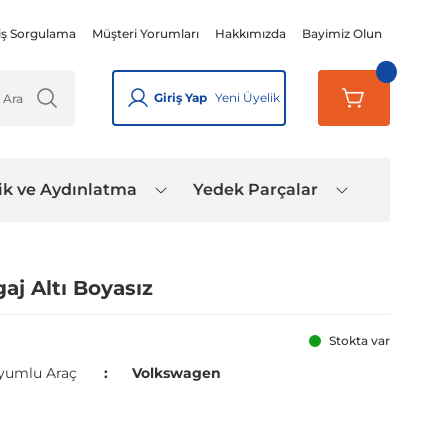
iş Sorgulama
Müşteri Yorumları
Hakkımızda
Bayimiz Olun
Giriş Yap
Yeni Üyelik
ik ve Aydınlatma
Yedek Parçalar
j Altı Boyasız
Stokta var
yumlu Araç
Volkswagen