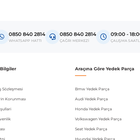
madan önce ürün görsellerini ve OEM numaralarını aracınız ile karşılaşt
Model
Transporter T5
0850 840 2814
0850 840 2814
09:00 - 18:
donanım ve kasa tipleri kullanabilmektedir. Sipariş vermeden önce OEM n
WHATSAPP HATTI
ÇAĞRI MERKEZİ
ÇALIŞMA SAATL
ilgiler
Araçına Göre Yedek Parça
ış Sözleşmesi
Bmw Yedek Parça
lerin Korunması
Audi Yedek Parça
şullari
Honda Yedek Parça
üvenlik
Volkswagen Yedek Parça
ası
Seat Yedek Parça
tni
Hyundai Yedek Parça