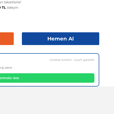
 taksitlerle!
0 TL
ödeyin
Hemen Al
Ücretsiz kontrol · Uyum garantili
riş verin
ntrolü iste