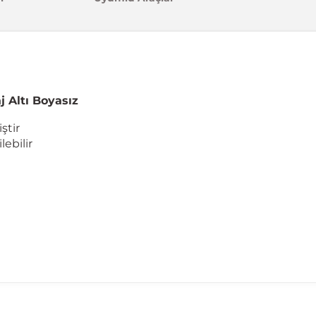
 Altı Boyasız
ştir
ebilir