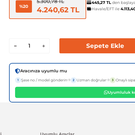
5.300,78 TL
445,27 TL
den başlayan
%20
4.240,62 TL
Havale/EFT ile
4.113,4
Sepete Ekle
Aracınıza uyumlu mu
Şase no / model gönderin
Uzman doğrular
Onaylı sipa
1
2
3
Uyumluluk ko
i
Uyumlu Araçlar