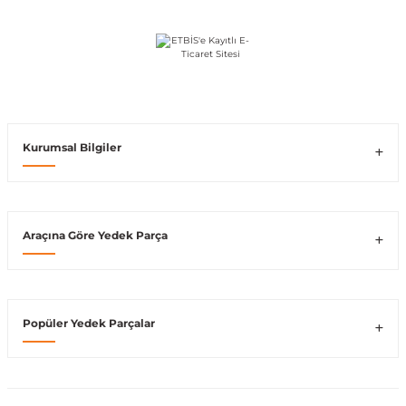
Vito W639
shi
X-Class W470
Kurumsal Bilgiler
t
Araçına Göre Yedek Parça
e
Popüler Yedek Parçalar