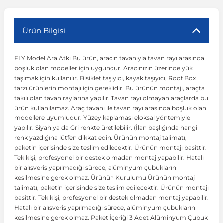
r
ç Aksesuarlar
ış Aksesuarlar
e Siren
aj & Şanzıman
Volkswagen Multivan
Corsa E 2014-2019
Audi TT
Suburban 2015-2020
Galaxy
Latitude
GLA Serisi W156
X7 Serisi
C6
Freemont
Pilot
Getz
Stonic
MX-6
NX Coupe
Peugeot 4007
Toyota Prius
Volvo XC60
Ürün Bilgisi
FLY Model Ara Atkı Bu ürün, aracın tavanıyla tavan rayı arasında
ve Kolçak Aparatları
pağı ve Ayna Sinyalleri
ar
ör
aim
Volkswagen Passat
Corsa F 2019 ve Sonrası
Tahoe 2000-2006
Grand C-Max
Master
GLA Serisi X156
Z Serisi
C8
Fullback
S2000
Grand Santa Fe
Venga
RX-8
Pathfinder
Peugeot 4008
Toyota Proace City
Volvo XC70
boşluk olan modeller için uygundur. Aracınızın üzerinde yük
taşımak için kullanılır. Bisiklet taşıyıcı, kayak taşıyıcı, Roof Box
tarzı ürünlerin montajı için gereklidir. Bu ürünün montajı, araçta
 Kılıf ve Yastık
apakları
esuarları
ve Parçaları
rünler
Volkswagen Polo
Crossland
TrailBlazer 2011 ve Sonrası
Ka
Megane 1 1995-2003
GLB Serisi X247
Cactus
Kartal
ZR-V
H1
XCeed
XC-3
Patrol
Peugeot 405
Toyota RAV4
Volvo XC90
takılı olan tavan raylarına yapılır. Tavan rayı olmayan araçlarda bu
ürün kullanılamaz. Araç tavanı ile tavan rayı arasında boşluk olan
modellere uyumludur. Yüzey kaplaması eloksal yöntemiyle
ıtası
ı ve Parçaları
istemi
Volkswagen Scirocco
Crossland X
Trax 2013-2022
Kuga
Megane 2 2002-2008
GLC Serisi X243
Dispatch
Linea
H100
Primastar
Peugeot 406
Toyota Tacoma
yapılır. Siyah ya da Gri renkte üretilebilir. (İlan başlığında hangi
renk yazdığına lütfen dikkat edin. Ürünün montaj talimatı,
paketin içerisinde size teslim edilecektir. Ürünün montajı basittir.
o
gaj Ve Ara Atkı
şpiyel
mbası ve Parçaları
Volkswagen Sharan
Frontera
Trax 2023 ve Sonrası
Mondeo
Megane 3 2008-2016
GLC Serisi X253
DS4
Marea
H350
Primera
Peugeot 407
Toyota Venza
Tek kişi, profesyonel bir destek olmadan montaj yapabilir. Hatalı
bir alışveriş yapılmadığı sürece, alüminyum çubukların
kesilmesine gerek olmaz. Ürünün Kurulumu Ürünün montaj
su
sesuarları
Plaka, Bagaj Lambası
it
Volkswagen T-Cross
Grandland
Mustang
Megane 4 2016-2024
GLE Coupe Serisi C292
DS5
Mirafiori
i10
Pulsar
Peugeot 5008
Toyota Verso
talimatı, paketin içerisinde size teslim edilecektir. Ürünün montajı
basittir. Tek kişi, profesyonel bir destek olmadan montaj yapabilir.
Hatalı bir alışveriş yapılmadığı sürece, alüminyum çubukların
 Dış Trim Parçaları
Volkswagen T-Roc
Grandland X
Puma
Modus
GLE Serisi W166
DS7
Palio
i20
Qashqai
Peugeot 508
Toyota Yaris
kesilmesine gerek olmaz. Paket İçeriği 3 Adet Alüminyum Çubuk