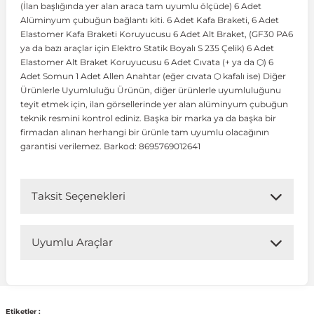
(İlan başlığında yer alan araca tam uyumlu ölçüde) 6 Adet
Alüminyum çubuğun bağlantı kiti. 6 Adet Kafa Braketi, 6 Adet
Elastomer Kafa Braketi Koruyucusu 6 Adet Alt Braket, (GF30 PA6
 Koruma
Volkswagen Taigo
İnsignia
Ranger
R 12
GLK Serisi X204
Jumper
Panda
i30
Skystar
Peugeot 607
ya da bazı araçlar için Elektro Statik Boyalı S 235 Çelik) 6 Adet
Elastomer Alt Braket Koruyucusu 6 Adet Cıvata (+ ya da ⬡) 6
Adet Somun 1 Adet Allen Anahtar (eğer cıvata ⬡ kafalı ise) Diğer
Volkswagen Teramont
Kadett
Raptor
R 19
GLS Serisi X167
Jumpy
Punto
İ40
Sunny
Peugeot Bipper
Ürünlerle Uyumluluğu Ürünün, diğer ürünlerle uyumluluğunu
teyit etmek için, ilan görsellerinde yer alan alüminyum çubuğun
teknik resmini kontrol ediniz. Başka bir marka ya da başka bir
Takozu
Volkswagen Tiguan
Meriva
S-Max
R 9-11
Metris
Nemo
Scudo
İoniq
Terrano
Peugeot Boxer
firmadan alınan herhangi bir ürünle tam uyumlu olacağının
garantisi verilemez. Barkod: 8695769012641
aza
Volkswagen Touareg
Mokka
Taunus
Safrane
ML Serisi W164
Saxo
Sedici
İx35
X-Trail
Peugeot Expert
Taksit Seçenekleri
i
en & Süspansiyon
Volkswagen Touran
Movano
Transit
Scenic
S Serisi W221
Spacetourer
Siena
İx45
Peugeot Partner
Uyumlu Araçlar
Volkswagen Transporter
Omega
Symbol
S Serisi W222
Xantia
Stilo
Kona
Peugeot RCZ
Uyumlu Araç Modelleri
 & Müşür
Volkswagen Volt
Tigra
Taliant
S Serisi W223
Xsara
Talento
Lavita
Peugeot Rifter
Bu ürün aşağıdaki araç modelleri ile uyumludur. Satın
Etiketler :