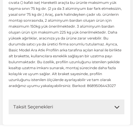
cıvata ⬡ kafalı ise) Hareketli araçta bu ürünle maksimum yük
taşıma sınırı 75 kg dır. (2 ya da 3 alüminyum bar fark etmeksizin,
yasal sınır 75 kg dır.) Araç, park halindeyken çadır vb. ürünlerin
 Koruma
Volkswagen Taigo
İnsignia
Ranger
R 12
GLK Serisi X204
Jumper
Panda
i30
Skystar
Peugeot 607
montajı sonrasında, 2 alüminyum bardan oluşan ürün için
maksimum 150kg yük önerilmektedir. 3 alüminyum bardan
oluşan ürün için maksimum 225 kg yük önerilmektedir. Daha
Volkswagen Teramont
Kadett
Raptor
R 19
GLS Serisi X167
Jumpy
Punto
İ40
Sunny
Peugeot Bipper
yüksek ağırlıklar, aracınıza ya da ürüne zarar verebilir. Bu
durumda satıcı ya da üretici firma sorumlu tutulamaz. Ayrıca,
Basic Model Ara Atkı Profilin arka tarafına açılan kanal ile birlikte
Takozu
Volkswagen Tiguan
Meriva
S-Max
R 9-11
Metris
Nemo
Scudo
İoniq
Terrano
Peugeot Boxer
alt brakette, kullanıcılara esneklik sağlayan bir uzatma payı
bulunmaktadır. Bu özellik, profilin uzunluğunu istenilen şekilde
kısaltıp uzatma imkanı sunarak, montaj sürecinde daha fazla
aza
Volkswagen Touareg
Mokka
Taunus
Safrane
ML Serisi W164
Saxo
Sedici
İx35
X-Trail
Peugeot Expert
kolaylık ve uyum sağlar. Alt braket sayesinde, profilin
uzunluğunu istenilen ölçülerde ayarlayabilir ve tam olarak
aradığınız uyumu yakalayabilirsiniz. Barkod: 8689506443027
i
en & Süspansiyon
Volkswagen Touran
Movano
Transit
Scenic
S Serisi W221
Spacetourer
Siena
İx45
Peugeot Partner
Taksit Seçenekleri
Volkswagen Transporter
Omega
Symbol
S Serisi W222
Xantia
Stilo
Kona
Peugeot RCZ
 & Müşür
Volkswagen Volt
Tigra
Taliant
S Serisi W223
Xsara
Talento
Lavita
Peugeot Rifter