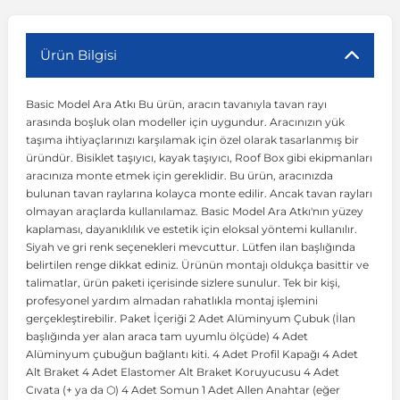
r
ç Aksesuarlar
ış Aksesuarlar
e Siren
aj & Şanzıman
Volkswagen Multivan
Corsa E 2014-2019
Audi TT
Suburban 2015-2020
Galaxy
Latitude
GLA Serisi W156
X7 Serisi
C6
Freemont
Pilot
Getz
Stonic
MX-6
NX Coupe
Peugeot 4007
Toyota Prius
Volvo XC60
Ürün Bilgisi
Basic Model Ara Atkı Bu ürün, aracın tavanıyla tavan rayı
ve Kolçak Aparatları
pağı ve Ayna Sinyalleri
ar
ör
aim
Volkswagen Passat
Corsa F 2019 ve Sonrası
Tahoe 2000-2006
Grand C-Max
Master
GLA Serisi X156
Z Serisi
C8
Fullback
S2000
Grand Santa Fe
Venga
RX-8
Pathfinder
Peugeot 4008
Toyota Proace City
Volvo XC70
arasında boşluk olan modeller için uygundur. Aracınızın yük
taşıma ihtiyaçlarınızı karşılamak için özel olarak tasarlanmış bir
üründür. Bisiklet taşıyıcı, kayak taşıyıcı, Roof Box gibi ekipmanları
 Kılıf ve Yastık
apakları
esuarları
ve Parçaları
rünler
Volkswagen Polo
Crossland
TrailBlazer 2011 ve Sonrası
Ka
Megane 1 1995-2003
GLB Serisi X247
Cactus
Kartal
ZR-V
H1
XCeed
XC-3
Patrol
Peugeot 405
Toyota RAV4
Volvo XC90
aracınıza monte etmek için gereklidir. Bu ürün, aracınızda
bulunan tavan raylarına kolayca monte edilir. Ancak tavan rayları
olmayan araçlarda kullanılamaz. Basic Model Ara Atkı'nın yüzey
ıtası
ı ve Parçaları
istemi
Volkswagen Scirocco
Crossland X
Trax 2013-2022
Kuga
Megane 2 2002-2008
GLC Serisi X243
Dispatch
Linea
H100
Primastar
Peugeot 406
Toyota Tacoma
kaplaması, dayanıklılık ve estetik için eloksal yöntemi kullanılır.
Siyah ve gri renk seçenekleri mevcuttur. Lütfen ilan başlığında
belirtilen renge dikkat ediniz. Ürünün montajı oldukça basittir ve
o
gaj Ve Ara Atkı
şpiyel
mbası ve Parçaları
Volkswagen Sharan
Frontera
Trax 2023 ve Sonrası
Mondeo
Megane 3 2008-2016
GLC Serisi X253
DS4
Marea
H350
Primera
Peugeot 407
Toyota Venza
talimatlar, ürün paketi içerisinde sizlere sunulur. Tek bir kişi,
profesyonel yardım almadan rahatlıkla montaj işlemini
gerçekleştirebilir. Paket İçeriği 2 Adet Alüminyum Çubuk (İlan
su
sesuarları
Plaka, Bagaj Lambası
it
Volkswagen T-Cross
Grandland
Mustang
Megane 4 2016-2024
GLE Coupe Serisi C292
DS5
Mirafiori
i10
Pulsar
Peugeot 5008
Toyota Verso
başlığında yer alan araca tam uyumlu ölçüde) 4 Adet
Alüminyum çubuğun bağlantı kiti. 4 Adet Profil Kapağı 4 Adet
Alt Braket 4 Adet Elastomer Alt Braket Koruyucusu 4 Adet
 Dış Trim Parçaları
Volkswagen T-Roc
Grandland X
Puma
Modus
GLE Serisi W166
DS7
Palio
i20
Qashqai
Peugeot 508
Toyota Yaris
Cıvata (+ ya da ⬡) 4 Adet Somun 1 Adet Allen Anahtar (eğer