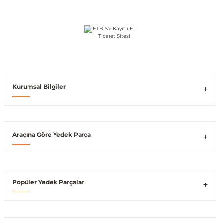
Vito W639
shi
X-Class W470
Kurumsal Bilgiler
t
Araçına Göre Yedek Parça
e
Popüler Yedek Parçalar