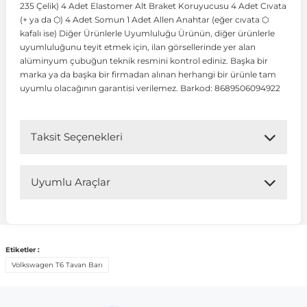
235 Çelik) 4 Adet Elastomer Alt Braket Koruyucusu 4 Adet Cıvata
(+ ya da ⬡) 4 Adet Somun 1 Adet Allen Anahtar (eğer cıvata ⬡
kafalı ise) Diğer Ürünlerle Uyumluluğu Ürünün, diğer ürünlerle
 Koruma
Volkswagen Taigo
İnsignia
Ranger
R 12
GLK Serisi X204
Jumper
Panda
i30
Skystar
Peugeot 607
uyumluluğunu teyit etmek için, ilan görsellerinde yer alan
alüminyum çubuğun teknik resmini kontrol ediniz. Başka bir
marka ya da başka bir firmadan alınan herhangi bir ürünle tam
Volkswagen Teramont
Kadett
Raptor
R 19
GLS Serisi X167
Jumpy
Punto
İ40
Sunny
Peugeot Bipper
uyumlu olacağının garantisi verilemez. Barkod: 8689506094922
Takozu
Volkswagen Tiguan
Meriva
S-Max
R 9-11
Metris
Nemo
Scudo
İoniq
Terrano
Peugeot Boxer
Taksit Seçenekleri
aza
Volkswagen Touareg
Mokka
Taunus
Safrane
ML Serisi W164
Saxo
Sedici
İx35
X-Trail
Peugeot Expert
Uyumlu Araçlar
i
en & Süspansiyon
Volkswagen Touran
Movano
Transit
Scenic
S Serisi W221
Spacetourer
Siena
İx45
Peugeot Partner
Uyumlu Araç Modelleri
Bu ürün aşağıdaki araç modelleri ile uyumludur. Satın
Etiketler :
Volkswagen Transporter
Omega
Symbol
S Serisi W222
Xantia
Stilo
Kona
Peugeot RCZ
almadan önce ürün görsellerini ve OEM numaralarını aracınız
Volkswagen T6 Tavan Barı
ile karşılaştırmanız tavsiye edilir.
 & Müşür
Volkswagen Volt
Tigra
Taliant
S Serisi W223
Xsara
Talento
Lavita
Peugeot Rifter
Marka
Model
Model Yılı