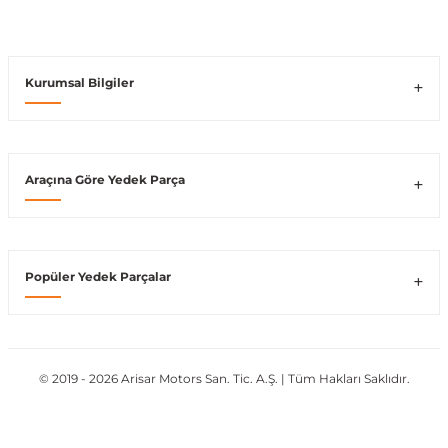
Vito W639
Kurumsal Bilgiler
shi
X-Class W470
Araçına Göre Yedek Parça
t
Popüler Yedek Parçalar
e
© 2019 - 2026 Arisar Motors San. Tic. A.Ş. | Tüm Hakları Saklıdır.