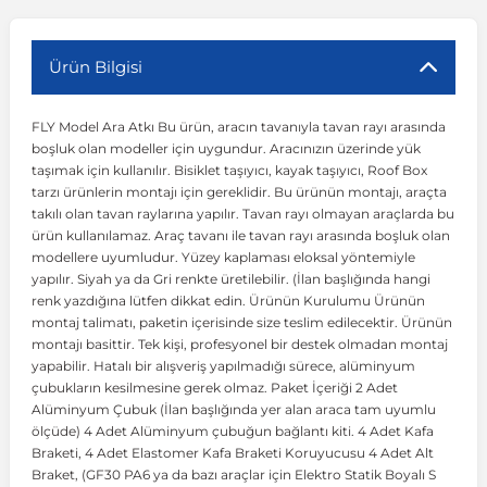
r
ç Aksesuarlar
ış Aksesuarlar
e Siren
aj & Şanzıman
Volkswagen Multivan
Corsa E 2014-2019
Audi TT
Suburban 2015-2020
Galaxy
Latitude
GLA Serisi W156
X7 Serisi
C6
Freemont
Pilot
Getz
Stonic
MX-6
NX Coupe
Peugeot 4007
Toyota Prius
Volvo XC60
Ürün Bilgisi
FLY Model Ara Atkı Bu ürün, aracın tavanıyla tavan rayı arasında
ve Kolçak Aparatları
pağı ve Ayna Sinyalleri
ar
ör
aim
Volkswagen Passat
Corsa F 2019 ve Sonrası
Tahoe 2000-2006
Grand C-Max
Master
GLA Serisi X156
Z Serisi
C8
Fullback
S2000
Grand Santa Fe
Venga
RX-8
Pathfinder
Peugeot 4008
Toyota Proace City
Volvo XC70
boşluk olan modeller için uygundur. Aracınızın üzerinde yük
taşımak için kullanılır. Bisiklet taşıyıcı, kayak taşıyıcı, Roof Box
tarzı ürünlerin montajı için gereklidir. Bu ürünün montajı, araçta
 Kılıf ve Yastık
apakları
esuarları
ve Parçaları
rünler
Volkswagen Polo
Crossland
TrailBlazer 2011 ve Sonrası
Ka
Megane 1 1995-2003
GLB Serisi X247
Cactus
Kartal
ZR-V
H1
XCeed
XC-3
Patrol
Peugeot 405
Toyota RAV4
Volvo XC90
takılı olan tavan raylarına yapılır. Tavan rayı olmayan araçlarda bu
ürün kullanılamaz. Araç tavanı ile tavan rayı arasında boşluk olan
modellere uyumludur. Yüzey kaplaması eloksal yöntemiyle
ıtası
ı ve Parçaları
istemi
Volkswagen Scirocco
Crossland X
Trax 2013-2022
Kuga
Megane 2 2002-2008
GLC Serisi X243
Dispatch
Linea
H100
Primastar
Peugeot 406
Toyota Tacoma
yapılır. Siyah ya da Gri renkte üretilebilir. (İlan başlığında hangi
renk yazdığına lütfen dikkat edin. Ürünün Kurulumu Ürünün
montaj talimatı, paketin içerisinde size teslim edilecektir. Ürünün
o
gaj Ve Ara Atkı
şpiyel
mbası ve Parçaları
Volkswagen Sharan
Frontera
Trax 2023 ve Sonrası
Mondeo
Megane 3 2008-2016
GLC Serisi X253
DS4
Marea
H350
Primera
Peugeot 407
Toyota Venza
montajı basittir. Tek kişi, profesyonel bir destek olmadan montaj
yapabilir. Hatalı bir alışveriş yapılmadığı sürece, alüminyum
çubukların kesilmesine gerek olmaz. Paket İçeriği 2 Adet
su
sesuarları
Plaka, Bagaj Lambası
it
Volkswagen T-Cross
Grandland
Mustang
Megane 4 2016-2024
GLE Coupe Serisi C292
DS5
Mirafiori
i10
Pulsar
Peugeot 5008
Toyota Verso
Alüminyum Çubuk (İlan başlığında yer alan araca tam uyumlu
ölçüde) 4 Adet Alüminyum çubuğun bağlantı kiti. 4 Adet Kafa
Braketi, 4 Adet Elastomer Kafa Braketi Koruyucusu 4 Adet Alt
 Dış Trim Parçaları
Volkswagen T-Roc
Grandland X
Puma
Modus
GLE Serisi W166
DS7
Palio
i20
Qashqai
Peugeot 508
Toyota Yaris
Braket, (GF30 PA6 ya da bazı araçlar için Elektro Statik Boyalı S