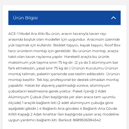
r
ç Aksesuarlar
ış Aksesuarlar
e Siren
aj & Şanzıman
Volkswagen Multivan
Corsa E 2014-2019
Audi TT
Suburban 2015-2020
Galaxy
Latitude
GLA Serisi W156
X7 Serisi
C6
Freemont
Pilot
Getz
Stonic
MX-6
NX Coupe
Peugeot 4007
Toyota Prius
Volvo XC60
Ürün Bilgisi
ACE-1 Model Ara Atkı Bu ürün, aracın tavanıyla tavan rayı
ve Kolçak Aparatları
pağı ve Ayna Sinyalleri
ar
ör
aim
Volkswagen Passat
Corsa F 2019 ve Sonrası
Tahoe 2000-2006
Grand C-Max
Master
GLA Serisi X156
Z Serisi
C8
Fullback
S2000
Grand Santa Fe
Venga
RX-8
Pathfinder
Peugeot 4008
Toyota Proace City
Volvo XC70
arasında boşluk olan modeller için uygundur. Aracınızın üzerinde
yük taşımak için kullanılır. Bisiklet taşıyıcı, kayak taşıyıcı, Roof Box
tarzı ürünlerin montajı için gereklidir. Bu ürünün montajı, araçta
 Kılıf ve Yastık
apakları
esuarları
ve Parçaları
rünler
Volkswagen Polo
Crossland
TrailBlazer 2011 ve Sonrası
Ka
Megane 1 1995-2003
GLB Serisi X247
Cactus
Kartal
ZR-V
H1
XCeed
XC-3
Patrol
Peugeot 405
Toyota RAV4
Volvo XC90
takılı olan tavan raylarına yapılır. Hareketli araçta bu ürünle
maksimum yük taşıma sınırı 75 kg dır. (2 ya da 3 alüminyum bar
fark etmeksizin, yasal sınır 75 kg dır.) Ürünün Kurulumu Ürünün
ıtası
ı ve Parçaları
istemi
Volkswagen Scirocco
Crossland X
Trax 2013-2022
Kuga
Megane 2 2002-2008
GLC Serisi X243
Dispatch
Linea
H100
Primastar
Peugeot 406
Toyota Tacoma
montaj talimatı, paketin içerisinde size teslim edilecektir. Ürünün
montajı basittir. Tek kişi, profesyonel bir destek olmadan montaj
yapabilir. Hatalı bir alışveriş yapılmadığı sürece, alüminyum
o
gaj Ve Ara Atkı
şpiyel
mbası ve Parçaları
Volkswagen Sharan
Frontera
Trax 2023 ve Sonrası
Mondeo
Megane 3 2008-2016
GLC Serisi X253
DS4
Marea
H350
Primera
Peugeot 407
Toyota Venza
çubukların kesilmesine gerek yoktur. Paket İçeriği 2 Adet
Alüminyum Çubuk (İlan başlığında yer alan araca tam uyumlu
ölçüde) 1 araçlık bağlantı kiti (2 adet alüminyum çubuğa göre
su
sesuarları
Plaka, Bagaj Lambası
it
Volkswagen T-Cross
Grandland
Mustang
Megane 4 2016-2024
GLE Coupe Serisi C292
DS5
Mirafiori
i10
Pulsar
Peugeot 5008
Toyota Verso
aşağıdaki gibidir.) 4 Bağlantı Ana gövdesi 4 Bağlantı Ana Gövde
Kilitli Kapağı 2 Adet Anahtar İlan başlığında yazan araç modeline
uygun yardımcı bağlantı kiti. Barkod: 8689506384542
 Dış Trim Parçaları
Volkswagen T-Roc
Grandland X
Puma
Modus
GLE Serisi W166
DS7
Palio
i20
Qashqai
Peugeot 508
Toyota Yaris