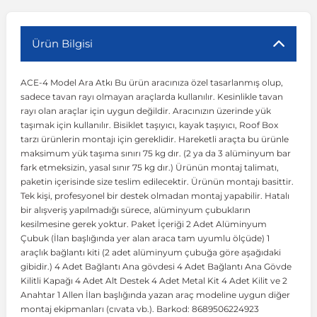
r
ç Aksesuarlar
ış Aksesuarlar
e Siren
aj & Şanzıman
Volkswagen Multivan
Corsa E 2014-2019
Audi TT
Suburban 2015-2020
Galaxy
Latitude
GLA Serisi W156
X7 Serisi
C6
Freemont
Pilot
Getz
Stonic
MX-6
NX Coupe
Peugeot 4007
Toyota Prius
Volvo XC60
Ürün Bilgisi
ACE-4 Model Ara Atkı Bu ürün aracınıza özel tasarlanmış olup,
ve Kolçak Aparatları
pağı ve Ayna Sinyalleri
ar
ör
aim
Volkswagen Passat
Corsa F 2019 ve Sonrası
Tahoe 2000-2006
Grand C-Max
Master
GLA Serisi X156
Z Serisi
C8
Fullback
S2000
Grand Santa Fe
Venga
RX-8
Pathfinder
Peugeot 4008
Toyota Proace City
Volvo XC70
sadece tavan rayı olmayan araçlarda kullanılır. Kesinlikle tavan
rayı olan araçlar için uygun değildir. Aracınızın üzerinde yük
taşımak için kullanılır. Bisiklet taşıyıcı, kayak taşıyıcı, Roof Box
 Kılıf ve Yastık
apakları
esuarları
ve Parçaları
rünler
Volkswagen Polo
Crossland
TrailBlazer 2011 ve Sonrası
Ka
Megane 1 1995-2003
GLB Serisi X247
Cactus
Kartal
ZR-V
H1
XCeed
XC-3
Patrol
Peugeot 405
Toyota RAV4
Volvo XC90
tarzı ürünlerin montajı için gereklidir. Hareketli araçta bu ürünle
maksimum yük taşıma sınırı 75 kg dır. (2 ya da 3 alüminyum bar
fark etmeksizin, yasal sınır 75 kg dır.) Ürünün montaj talimatı,
ıtası
ı ve Parçaları
istemi
Volkswagen Scirocco
Crossland X
Trax 2013-2022
Kuga
Megane 2 2002-2008
GLC Serisi X243
Dispatch
Linea
H100
Primastar
Peugeot 406
Toyota Tacoma
paketin içerisinde size teslim edilecektir. Ürünün montajı basittir.
Tek kişi, profesyonel bir destek olmadan montaj yapabilir. Hatalı
bir alışveriş yapılmadığı sürece, alüminyum çubukların
o
gaj Ve Ara Atkı
şpiyel
mbası ve Parçaları
Volkswagen Sharan
Frontera
Trax 2023 ve Sonrası
Mondeo
Megane 3 2008-2016
GLC Serisi X253
DS4
Marea
H350
Primera
Peugeot 407
Toyota Venza
kesilmesine gerek yoktur. Paket İçeriği 2 Adet Alüminyum
Çubuk (İlan başlığında yer alan araca tam uyumlu ölçüde) 1
araçlık bağlantı kiti (2 adet alüminyum çubuğa göre aşağıdaki
su
sesuarları
Plaka, Bagaj Lambası
it
Volkswagen T-Cross
Grandland
Mustang
Megane 4 2016-2024
GLE Coupe Serisi C292
DS5
Mirafiori
i10
Pulsar
Peugeot 5008
Toyota Verso
gibidir.) 4 Adet Bağlantı Ana gövdesi 4 Adet Bağlantı Ana Gövde
Kilitli Kapağı 4 Adet Alt Destek 4 Adet Metal Kit 4 Adet Kilit ve 2
Anahtar 1 Allen İlan başlığında yazan araç modeline uygun diğer
 Dış Trim Parçaları
Volkswagen T-Roc
Grandland X
Puma
Modus
GLE Serisi W166
DS7
Palio
i20
Qashqai
Peugeot 508
Toyota Yaris
montaj ekipmanları (cıvata vb.). Barkod: 8689506224923