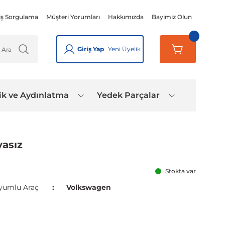
iş Sorgulama
Müşteri Yorumları
Hakkımızda
Bayimiz Olun
Giriş Yap
Yeni Üyelik
ik ve Aydınlatma
Yedek Parçalar
asız
Stokta var
yumlu Araç
Volkswagen