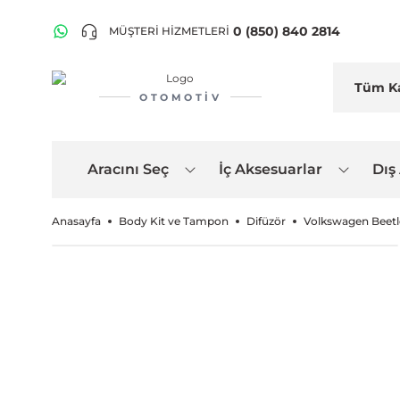
0 (850) 840 2814
MÜŞTERİ HİZMETLERİ
OTOMOTIV
Aracını Seç
İç Aksesuarlar
Dış
Anasayfa
Body Kit ve Tampon
Difüzör
Volkswagen Beetl