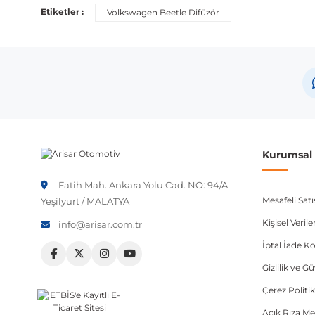
Bu ürün aşağıdaki araç modelleri ile uyumludur. Satın al
Etiketler :
Volkswagen Beetle Difüzör
Marka
Volkswagen
Not:
Araç üreticileri aynı model yılı içerisinde farklı 
etmeniz önerilir.
Kurumsal B
Fatih Mah. Ankara Yolu Cad. NO: 94/A
Mesafeli Sat
Yeşilyurt / MALATYA
Kişisel Veri
info@arisar.com.tr
İptal İade Ko
Gizlilik ve G
Çerez Politik
Açık Rıza Me