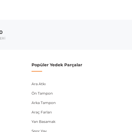
ırmanız tavsiye edilir.
Model Yılı
2011-2019
00
umarası veya şasi numarası ile uyumluluğu kontrol
ERİ
Popüler Yedek Parçalar
Ara Atkı
Ön Tampon
Arka Tampon
Araç Farları
Yan Basamak
Spor Yay