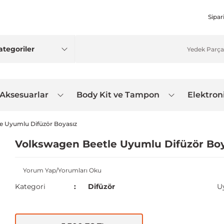
Sipar
 Aksesuarlar
Body Kit ve Tampon
Elektron
e Uyumlu Difüzör Boyasız
Volkswagen Beetle Uyumlu Difüzör Boy
Yorum Yap/Yorumları Oku
Kategori
Difüzör
U