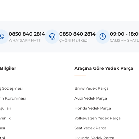
madan önce ürün görsellerini ve OEM numaralarını aracınız ile karşılaşt
Model
Beetle
0850 840 2814
0850 840 2814
09:00 - 18:
donanım ve kasa tipleri kullanabilmektedir. Sipariş vermeden önce OEM n
WHATSAPP HATTI
ÇAĞRI MERKEZİ
ÇALIŞMA SAATL
ilgiler
Araçına Göre Yedek Parça
ış Sözleşmesi
Bmw Yedek Parça
lerin Korunması
Audi Yedek Parça
şullari
Honda Yedek Parça
üvenlik
Volkswagen Yedek Parça
ası
Seat Yedek Parça
tni
Hyundai Yedek Parça