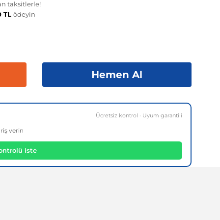
 taksitlerle!
0 TL
ödeyin
Hemen Al
Ücretsiz kontrol · Uyum garantili
riş verin
ntrolü iste