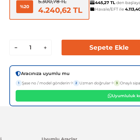
5.300,78 TL
445,27 TL
den başlayan
%20
4.240,62 TL
Havale/EFT ile
4.113,4
Sepete Ekle
Aracınıza uyumlu mu
Şase no / model gönderin
Uzman doğrular
Onaylı sipa
1
2
3
Uyumluluk ko
i
Uyumlu Araçlar