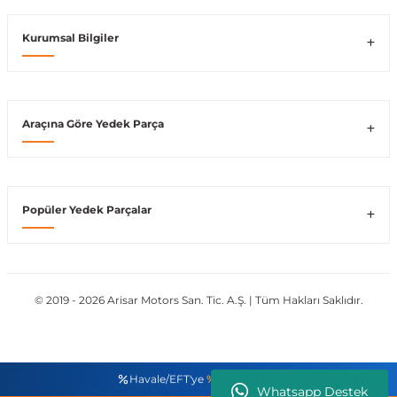
Vito W639
Kurumsal Bilgiler
shi
X-Class W470
Araçına Göre Yedek Parça
t
Popüler Yedek Parçalar
e
© 2019 - 2026 Arisar Motors San. Tic. A.Ş. | Tüm Hakları Saklıdır.
Havale/EFT'ye
%3 Ek İndirim
Whatsapp Destek