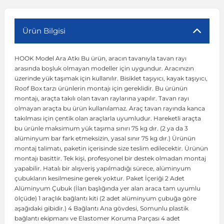
r
ç Aksesuarlar
ış Aksesuarlar
e Siren
aj & Şanzıman
Volkswagen Multivan
Corsa E 2014-2019
Audi TT
Suburban 2015-2020
Galaxy
Latitude
GLA Serisi W156
X7 Serisi
C6
Freemont
Pilot
Getz
Stonic
MX-6
NX Coupe
Peugeot 4007
Toyota Prius
Volvo XC60
Ürün Bilgisi
HOOK Model Ara Atkı Bu ürün, aracın tavanıyla tavan rayı
ve Kolçak Aparatları
pağı ve Ayna Sinyalleri
ar
ör
aim
Volkswagen Passat
Corsa F 2019 ve Sonrası
Tahoe 2000-2006
Grand C-Max
Master
GLA Serisi X156
Z Serisi
C8
Fullback
S2000
Grand Santa Fe
Venga
RX-8
Pathfinder
Peugeot 4008
Toyota Proace City
Volvo XC70
arasında boşluk olmayan modeller için uygundur. Aracınızın
üzerinde yük taşımak için kullanılır. Bisiklet taşıyıcı, kayak taşıyıcı,
Roof Box tarzı ürünlerin montajı için gereklidir. Bu ürünün
 Kılıf ve Yastık
apakları
esuarları
ve Parçaları
rünler
Volkswagen Polo
Crossland
TrailBlazer 2011 ve Sonrası
Ka
Megane 1 1995-2003
GLB Serisi X247
Cactus
Kartal
ZR-V
H1
XCeed
XC-3
Patrol
Peugeot 405
Toyota RAV4
Volvo XC90
montajı, araçta takılı olan tavan raylarına yapılır. Tavan rayı
olmayan araçta bu ürün kullanılamaz. Araç tavan rayında kanca
takılması için çentik olan araçlarla uyumludur. Hareketli araçta
ıtası
ı ve Parçaları
istemi
Volkswagen Scirocco
Crossland X
Trax 2013-2022
Kuga
Megane 2 2002-2008
GLC Serisi X243
Dispatch
Linea
H100
Primastar
Peugeot 406
Toyota Tacoma
bu ürünle maksimum yük taşıma sınırı 75 kg dır. (2 ya da 3
alüminyum bar fark etmeksizin, yasal sınır 75 kg dır.) Ürünün
montaj talimatı, paketin içerisinde size teslim edilecektir. Ürünün
o
gaj Ve Ara Atkı
şpiyel
mbası ve Parçaları
Volkswagen Sharan
Frontera
Trax 2023 ve Sonrası
Mondeo
Megane 3 2008-2016
GLC Serisi X253
DS4
Marea
H350
Primera
Peugeot 407
Toyota Venza
montajı basittir. Tek kişi, profesyonel bir destek olmadan montaj
yapabilir. Hatalı bir alışveriş yapılmadığı sürece, alüminyum
çubukların kesilmesine gerek yoktur. Paket İçeriği 2 Adet
su
sesuarları
Plaka, Bagaj Lambası
it
Volkswagen T-Cross
Grandland
Mustang
Megane 4 2016-2024
GLE Coupe Serisi C292
DS5
Mirafiori
i10
Pulsar
Peugeot 5008
Toyota Verso
Alüminyum Çubuk (İlan başlığında yer alan araca tam uyumlu
ölçüde) 1 araçlık bağlantı kiti (2 adet alüminyum çubuğa göre
aşağıdaki gibidir.) 4 Bağlantı Ana gövdesi, Somunlu plastik
 Dış Trim Parçaları
Volkswagen T-Roc
Grandland X
Puma
Modus
GLE Serisi W166
DS7
Palio
i20
Qashqai
Peugeot 508
Toyota Yaris
bağlantı ekipmanı ve Elastomer Koruma Parçası 4 adet