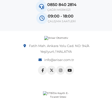
0850 840 2814
Not:
Araç üreticileri aynı model yılı içerisinde farklı donanım
ÇAĞRI MERKEZİ
 Sistemleri
Vectra A 1988-1995
Talisman
SLK Serisi R172
Tempra
Matrix
ve kasa tipleri kullanabilmektedir. Sipariş vermeden önce
09:00 - 18:00
OEM numarası veya şasi numarası ile uyumluluğu kontrol
ÇALIŞMA SAATLERİ
etmeniz önerilir.
 & Isıtma Sistemleri
Vectra B 1995-2002
Toros
SLK Serisi R173
Tipo
Santa Fe
Vectra C 2002-2010
Trafic
Sprinter
Uno
Sonata
Fatih Mah. Ankara Yolu Cad. NO: 94/A
Yeşilyurt / MALATYA
over
Vectra D 2009-2012
Twingo
V Class
Starex
info@arisar.com.tr
ntifiriz
Vivaro
Viano
Tucson
ti
njeksiyon Sistemleri
Zafira
Vito W447
Vito W638