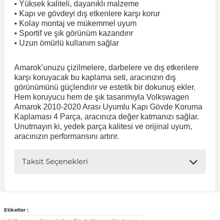
• Yüksek kaliteli, dayanıklı malzeme
• Kapı ve gövdeyi dış etkenlere karşı korur
• Kolay montaj ve mükemmel uyum
 Koruma
Volkswagen Taigo
İnsignia
Ranger
R 12
GLK Serisi X204
Jumper
Panda
i30
Skystar
Peugeot 607
• Sportif ve şık görünüm kazandırır
• Uzun ömürlü kullanım sağlar
Volkswagen Teramont
Kadett
Raptor
R 19
GLS Serisi X167
Jumpy
Punto
İ40
Sunny
Peugeot Bipper
Amarok’unuzu çizilmelere, darbelere ve dış etkenlere
karşı koruyacak bu kaplama seti, aracınızın dış
Takozu
görünümünü güçlendirir ve estetik bir dokunuş ekler.
Volkswagen Tiguan
Meriva
S-Max
R 9-11
Metris
Nemo
Scudo
İoniq
Terrano
Peugeot Boxer
Hem koruyucu hem de şık tasarımıyla Volkswagen
Amarok 2010-2020 Arası Uyumlu Kapı Gövde Koruma
Kaplaması 4 Parça, aracınıza değer katmanızı sağlar.
aza
Volkswagen Touareg
Mokka
Taunus
Safrane
ML Serisi W164
Saxo
Sedici
İx35
X-Trail
Peugeot Expert
Unutmayın ki, yedek parça kalitesi ve orijinal uyum,
aracınızın performansını artırır.
i
en & Süspansiyon
Volkswagen Touran
Movano
Transit
Scenic
S Serisi W221
Spacetourer
Siena
İx45
Peugeot Partner
Taksit Seçenekleri
Volkswagen Transporter
Omega
Symbol
S Serisi W222
Xantia
Stilo
Kona
Peugeot RCZ
 & Müşür
Etiketler :
Volkswagen Volt
Tigra
Taliant
S Serisi W223
Xsara
Talento
Lavita
Peugeot Rifter