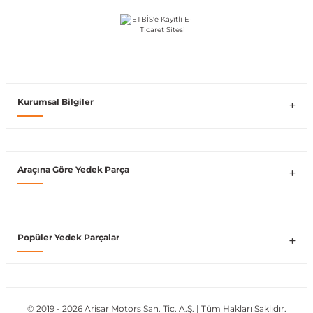
Vito W639
shi
X-Class W470
Kurumsal Bilgiler
t
Araçına Göre Yedek Parça
e
Popüler Yedek Parçalar
© 2019 - 2026 Arisar Motors San. Tic. A.Ş. | Tüm Hakları Saklıdır.