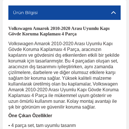
Ürün Bilgisi
r
ç Aksesuarlar
ış Aksesuarlar
e Siren
aj & Şanzıman
Volkswagen Multivan
Corsa E 2014-2019
Audi TT
Suburban 2015-2020
Galaxy
Latitude
GLA Serisi W156
X7 Serisi
C6
Freemont
Pilot
Getz
Stonic
MX-6
NX Coupe
Peugeot 4007
Toyota Prius
Volvo XC60
Volkswagen Amarok 2010-2020 Arası Uyumlu Kapı
Gövde Koruma Kaplaması 4 Parça
ve Kolçak Aparatları
pağı ve Ayna Sinyalleri
ar
ör
aim
Volkswagen Passat
Corsa F 2019 ve Sonrası
Tahoe 2000-2006
Grand C-Max
Master
GLA Serisi X156
Z Serisi
C8
Fullback
S2000
Grand Santa Fe
Venga
RX-8
Pathfinder
Peugeot 4008
Toyota Proace City
Volvo XC70
Volkswagen Amarok 2010-2020 Arası Uyumlu Kapı
Gövde Koruma Kaplaması 4 Parça, aracınızın
 Kılıf ve Yastık
apakları
esuarları
ve Parçaları
rünler
Volkswagen Polo
Crossland
TrailBlazer 2011 ve Sonrası
Ka
Megane 1 1995-2003
GLB Serisi X247
Cactus
Kartal
ZR-V
H1
XCeed
XC-3
Patrol
Peugeot 405
Toyota RAV4
Volvo XC90
kapılarını ve gövdesini dış etkenlerden etkili bir şekilde
korumak için tasarlanmıştır. Bu 4 parçadan oluşan set,
aracınızın dış tasarımını iyileştirirken, aynı zamanda
ıtası
ı ve Parçaları
istemi
Volkswagen Scirocco
Crossland X
Trax 2013-2022
Kuga
Megane 2 2002-2008
GLC Serisi X243
Dispatch
Linea
H100
Primastar
Peugeot 406
Toyota Tacoma
çizilmelere, darbelere ve diğer olumsuz etkilere karşı
sağlam bir koruma sağlar. Yüksek kaliteli malzeme
kullanılarak üretilmiş olan bu kaplamalar, Volkswagen
o
gaj Ve Ara Atkı
şpiyel
mbası ve Parçaları
Volkswagen Sharan
Frontera
Trax 2023 ve Sonrası
Mondeo
Megane 3 2008-2016
GLC Serisi X253
DS4
Marea
H350
Primera
Peugeot 407
Toyota Venza
Amarok 2010-2020 Arası Uyumlu Kapı Gövde Koruma
Kaplaması 4 Parça ile mükemmel uyum gösterir ve
uzun ömürlü kullanım sunar. Kolay montaj avantajı ile
şık bir görünüm ve güvenilir koruma sağlar.
su
sesuarları
Plaka, Bagaj Lambası
it
Volkswagen T-Cross
Grandland
Mustang
Megane 4 2016-2024
GLE Coupe Serisi C292
DS5
Mirafiori
i10
Pulsar
Peugeot 5008
Toyota Verso
Öne Çıkan Özellikler
• 4 parça set, tam uyumlu tasarım
 Dış Trim Parçaları
Volkswagen T-Roc
Grandland X
Puma
Modus
GLE Serisi W166
DS7
Palio
i20
Qashqai
Peugeot 508
Toyota Yaris