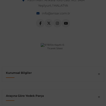
Fatih Mah. Ankara Yolu Cad. NO: 94/A
Yeşilyurt / MALATYA
Vito W639
info@arisar.com.tr
shi
X-Class W470
t
e
Kurumsal Bilgiler
Araçına Göre Yedek Parça