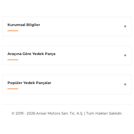
Vito W639
Kurumsal Bilgiler
shi
X-Class W470
Araçına Göre Yedek Parça
t
Popüler Yedek Parçalar
e
© 2019 - 2026 Arisar Motors San. Tic. A.Ş. | Tüm Hakları Saklıdır.