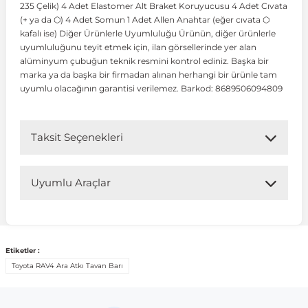
235 Çelik) 4 Adet Elastomer Alt Braket Koruyucusu 4 Adet Cıvata
(+ ya da ⬡) 4 Adet Somun 1 Adet Allen Anahtar (eğer cıvata ⬡
kafalı ise) Diğer Ürünlerle Uyumluluğu Ürünün, diğer ürünlerle
 Koruma
Volkswagen Taigo
İnsignia
Ranger
R 12
GLK Serisi X204
Jumper
Panda
i30
Skystar
Peugeot 607
uyumluluğunu teyit etmek için, ilan görsellerinde yer alan
alüminyum çubuğun teknik resmini kontrol ediniz. Başka bir
marka ya da başka bir firmadan alınan herhangi bir ürünle tam
Volkswagen Teramont
Kadett
Raptor
R 19
GLS Serisi X167
Jumpy
Punto
İ40
Sunny
Peugeot Bipper
uyumlu olacağının garantisi verilemez. Barkod: 8689506094809
Takozu
Volkswagen Tiguan
Meriva
S-Max
R 9-11
Metris
Nemo
Scudo
İoniq
Terrano
Peugeot Boxer
Taksit Seçenekleri
aza
Volkswagen Touareg
Mokka
Taunus
Safrane
ML Serisi W164
Saxo
Sedici
İx35
X-Trail
Peugeot Expert
Uyumlu Araçlar
i
en & Süspansiyon
Volkswagen Touran
Movano
Transit
Scenic
S Serisi W221
Spacetourer
Siena
İx45
Peugeot Partner
Uyumlu Araç Modelleri
Bu ürün aşağıdaki araç modelleri ile uyumludur. Satın
Etiketler :
Volkswagen Transporter
Omega
Symbol
S Serisi W222
Xantia
Stilo
Kona
Peugeot RCZ
almadan önce ürün görsellerini ve OEM numaralarını aracınız
Toyota RAV4 Ara Atkı Tavan Barı
ile karşılaştırmanız tavsiye edilir.
 & Müşür
Volkswagen Volt
Tigra
Taliant
S Serisi W223
Xsara
Talento
Lavita
Peugeot Rifter
Marka
Model
Model Yılı