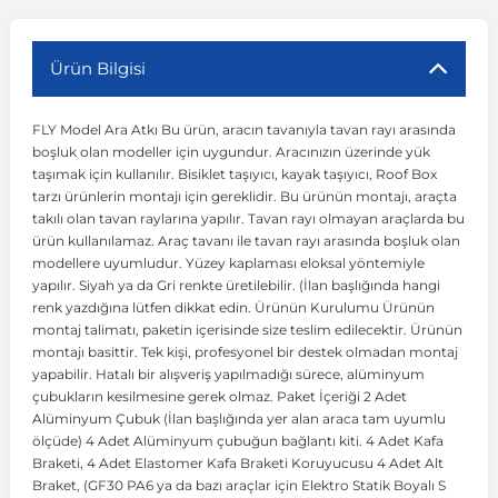
r
ç Aksesuarlar
ış Aksesuarlar
e Siren
aj & Şanzıman
Volkswagen Multivan
Corsa E 2014-2019
Audi TT
Suburban 2015-2020
Galaxy
Latitude
GLA Serisi W156
X7 Serisi
C6
Freemont
Pilot
Getz
Stonic
MX-6
NX Coupe
Peugeot 4007
Toyota Prius
Volvo XC60
Ürün Bilgisi
FLY Model Ara Atkı Bu ürün, aracın tavanıyla tavan rayı arasında
ve Kolçak Aparatları
pağı ve Ayna Sinyalleri
ar
ör
aim
Volkswagen Passat
Corsa F 2019 ve Sonrası
Tahoe 2000-2006
Grand C-Max
Master
GLA Serisi X156
Z Serisi
C8
Fullback
S2000
Grand Santa Fe
Venga
RX-8
Pathfinder
Peugeot 4008
Toyota Proace City
Volvo XC70
boşluk olan modeller için uygundur. Aracınızın üzerinde yük
taşımak için kullanılır. Bisiklet taşıyıcı, kayak taşıyıcı, Roof Box
tarzı ürünlerin montajı için gereklidir. Bu ürünün montajı, araçta
 Kılıf ve Yastık
apakları
esuarları
ve Parçaları
rünler
Volkswagen Polo
Crossland
TrailBlazer 2011 ve Sonrası
Ka
Megane 1 1995-2003
GLB Serisi X247
Cactus
Kartal
ZR-V
H1
XCeed
XC-3
Patrol
Peugeot 405
Toyota RAV4
Volvo XC90
takılı olan tavan raylarına yapılır. Tavan rayı olmayan araçlarda bu
ürün kullanılamaz. Araç tavanı ile tavan rayı arasında boşluk olan
modellere uyumludur. Yüzey kaplaması eloksal yöntemiyle
ıtası
ı ve Parçaları
istemi
Volkswagen Scirocco
Crossland X
Trax 2013-2022
Kuga
Megane 2 2002-2008
GLC Serisi X243
Dispatch
Linea
H100
Primastar
Peugeot 406
Toyota Tacoma
yapılır. Siyah ya da Gri renkte üretilebilir. (İlan başlığında hangi
renk yazdığına lütfen dikkat edin. Ürünün Kurulumu Ürünün
montaj talimatı, paketin içerisinde size teslim edilecektir. Ürünün
o
gaj Ve Ara Atkı
şpiyel
mbası ve Parçaları
Volkswagen Sharan
Frontera
Trax 2023 ve Sonrası
Mondeo
Megane 3 2008-2016
GLC Serisi X253
DS4
Marea
H350
Primera
Peugeot 407
Toyota Venza
montajı basittir. Tek kişi, profesyonel bir destek olmadan montaj
yapabilir. Hatalı bir alışveriş yapılmadığı sürece, alüminyum
çubukların kesilmesine gerek olmaz. Paket İçeriği 2 Adet
su
sesuarları
Plaka, Bagaj Lambası
it
Volkswagen T-Cross
Grandland
Mustang
Megane 4 2016-2024
GLE Coupe Serisi C292
DS5
Mirafiori
i10
Pulsar
Peugeot 5008
Toyota Verso
Alüminyum Çubuk (İlan başlığında yer alan araca tam uyumlu
ölçüde) 4 Adet Alüminyum çubuğun bağlantı kiti. 4 Adet Kafa
Braketi, 4 Adet Elastomer Kafa Braketi Koruyucusu 4 Adet Alt
 Dış Trim Parçaları
Volkswagen T-Roc
Grandland X
Puma
Modus
GLE Serisi W166
DS7
Palio
i20
Qashqai
Peugeot 508
Toyota Yaris
Braket, (GF30 PA6 ya da bazı araçlar için Elektro Statik Boyalı S