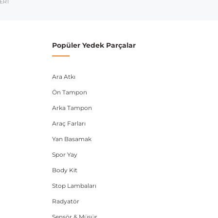
umarası veya şasi numarası ile uyumluluğu kontrol
ERİ
Popüler Yedek Parçalar
Ara Atkı
Ön Tampon
Arka Tampon
Araç Farları
Yan Basamak
Spor Yay
Body Kit
Stop Lambaları
Radyatör
Sensör & Müşür