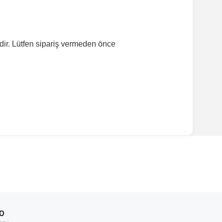
dir. Lütfen sipariş vermeden önce
ırmanız tavsiye edilir.
Model Yılı
2005-2015
00