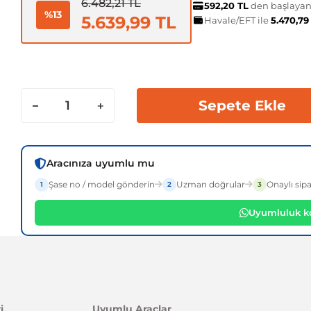
6.482,21 TL
592,20 TL
den başlayan 
%13
5.639,99 TL
Havale/EFT ile
5.470,79
Sepete Ekle
Aracınıza uyumlu mu
Şase no / model gönderin
Uzman doğrular
Onaylı sipa
1
2
3
Uyumluluk ko
i
Uyumlu Araçlar