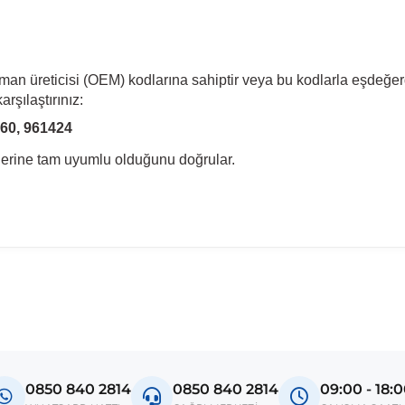
pman üreticisi (OEM) kodlarına sahiptir veya bu kodlarla eşdeğer
rşılaştırınız:
60, 961424
llerine tam uyumlu olduğunu doğrular.
madan önce ürün görsellerini ve OEM numaralarını aracınız ile karşılaşt
Model
Hilux
0850 840 2814
0850 840 2814
09:00 - 18: