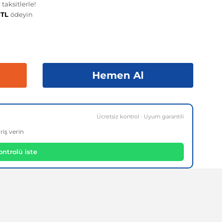
taksitlerle!
 TL
ödeyin
Hemen Al
Ücretsiz kontrol · Uyum garantili
riş verin
ntrolü iste