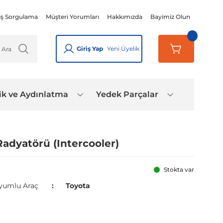
iş Sorgulama
Müşteri Yorumları
Hakkımızda
Bayimiz Olun
Giriş Yap
Yeni Üyelik
ik ve Aydınlatma
Yedek Parçalar
adyatörü (Intercooler)
Stokta var
yumlu Araç
Toyota