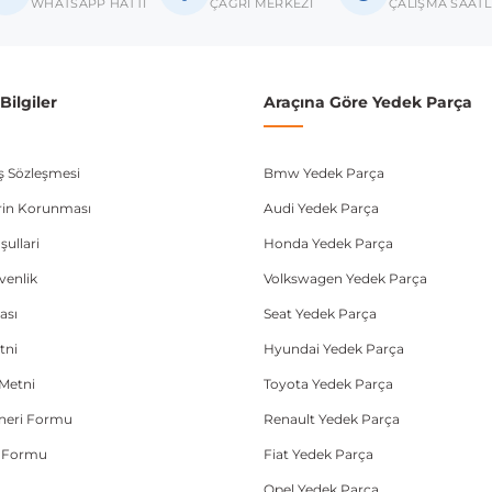
donanım ve kasa tipleri kullanabilmektedir. Sipariş vermeden önce OEM n
WHATSAPP HATTI
ÇAĞRI MERKEZİ
ÇALIŞMA SAATL
ilgiler
Araçına Göre Yedek Parça
ış Sözleşmesi
Bmw Yedek Parça
lerin Korunması
Audi Yedek Parça
şullari
Honda Yedek Parça
üvenlik
Volkswagen Yedek Parça
ası
Seat Yedek Parça
tni
Hyundai Yedek Parça
Metni
Toyota Yedek Parça
Öneri Formu
Renault Yedek Parça
e Formu
Fiat Yedek Parça
Opel Yedek Parça