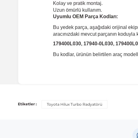
Kolay ve pratik montaj.
Uzun ömürlü kullanım.
Uyumlu OEM Parça Kodları:
Bu yedek parça, aşağıdaki orijinal eki
aracınızdaki mevcut parçanın koduyla ka
179400L030, 17940-0L030, 179400L0
Bu kodlar, ürünün belirtilen araç mode
Uyumlu Araç Modelleri
Bu ürün aşağıdaki araç modelleri ile uyumludur. Satın al
Etiketler :
Toyota Hilux Turbo Radyatörü
Marka
Toyota