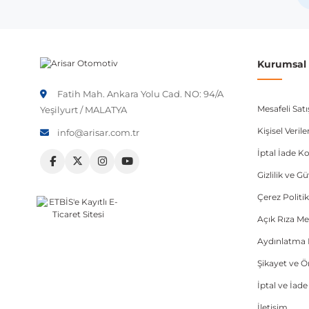
Not:
Araç üreticileri aynı model yılı içerisinde farklı 
etmeniz önerilir.
Kurumsal B
Fatih Mah. Ankara Yolu Cad. NO: 94/A
Mesafeli Sat
Yeşilyurt / MALATYA
Kişisel Veri
info@arisar.com.tr
İptal İade Ko
Gizlilik ve G
Çerez Politik
Açık Rıza Me
Aydınlatma 
Şikayet ve 
İptal ve İad
İletişim