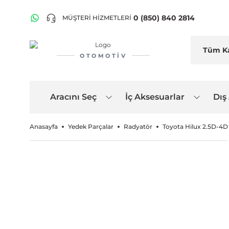
0 (850) 840 2814
MÜŞTERİ HİZMETLERİ
OTOMOTIV
Aracını Seç
İç Aksesuarlar
Dış
Anasayfa
Yedek Parçalar
Radyatör
Toyota Hilux 2.5D-4D