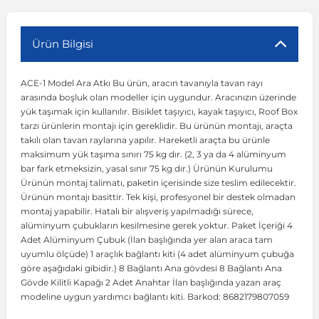
r
ç Aksesuarlar
ış Aksesuarlar
e Siren
aj & Şanzıman
Volkswagen Multivan
Corsa E 2014-2019
Audi TT
Suburban 2015-2020
Galaxy
Latitude
GLA Serisi W156
X7 Serisi
C6
Freemont
Pilot
Getz
Stonic
MX-6
NX Coupe
Peugeot 4007
Toyota Prius
Volvo XC60
Ürün Bilgisi
ACE-1 Model Ara Atkı Bu ürün, aracın tavanıyla tavan rayı
ve Kolçak Aparatları
pağı ve Ayna Sinyalleri
ar
ör
aim
Volkswagen Passat
Corsa F 2019 ve Sonrası
Tahoe 2000-2006
Grand C-Max
Master
GLA Serisi X156
Z Serisi
C8
Fullback
S2000
Grand Santa Fe
Venga
RX-8
Pathfinder
Peugeot 4008
Toyota Proace City
Volvo XC70
arasında boşluk olan modeller için uygundur. Aracınızın üzerinde
yük taşımak için kullanılır. Bisiklet taşıyıcı, kayak taşıyıcı, Roof Box
tarzı ürünlerin montajı için gereklidir. Bu ürünün montajı, araçta
 Kılıf ve Yastık
apakları
esuarları
ve Parçaları
rünler
Volkswagen Polo
Crossland
TrailBlazer 2011 ve Sonrası
Ka
Megane 1 1995-2003
GLB Serisi X247
Cactus
Kartal
ZR-V
H1
XCeed
XC-3
Patrol
Peugeot 405
Toyota RAV4
Volvo XC90
takılı olan tavan raylarına yapılır. Hareketli araçta bu ürünle
maksimum yük taşıma sınırı 75 kg dır. (2, 3 ya da 4 alüminyum
bar fark etmeksizin, yasal sınır 75 kg dır.) Ürünün Kurulumu
ıtası
ı ve Parçaları
istemi
Volkswagen Scirocco
Crossland X
Trax 2013-2022
Kuga
Megane 2 2002-2008
GLC Serisi X243
Dispatch
Linea
H100
Primastar
Peugeot 406
Toyota Tacoma
Ürünün montaj talimatı, paketin içerisinde size teslim edilecektir.
Ürünün montajı basittir. Tek kişi, profesyonel bir destek olmadan
montaj yapabilir. Hatalı bir alışveriş yapılmadığı sürece,
o
gaj Ve Ara Atkı
şpiyel
mbası ve Parçaları
Volkswagen Sharan
Frontera
Trax 2023 ve Sonrası
Mondeo
Megane 3 2008-2016
GLC Serisi X253
DS4
Marea
H350
Primera
Peugeot 407
Toyota Venza
alüminyum çubukların kesilmesine gerek yoktur. Paket İçeriği 4
Adet Alüminyum Çubuk (İlan başlığında yer alan araca tam
uyumlu ölçüde) 1 araçlık bağlantı kiti (4 adet alüminyum çubuğa
su
sesuarları
Plaka, Bagaj Lambası
it
Volkswagen T-Cross
Grandland
Mustang
Megane 4 2016-2024
GLE Coupe Serisi C292
DS5
Mirafiori
i10
Pulsar
Peugeot 5008
Toyota Verso
göre aşağıdaki gibidir.) 8 Bağlantı Ana gövdesi 8 Bağlantı Ana
Gövde Kilitli Kapağı 2 Adet Anahtar İlan başlığında yazan araç
modeline uygun yardımcı bağlantı kiti. Barkod: 8682179807059
 Dış Trim Parçaları
Volkswagen T-Roc
Grandland X
Puma
Modus
GLE Serisi W166
DS7
Palio
i20
Qashqai
Peugeot 508
Toyota Yaris