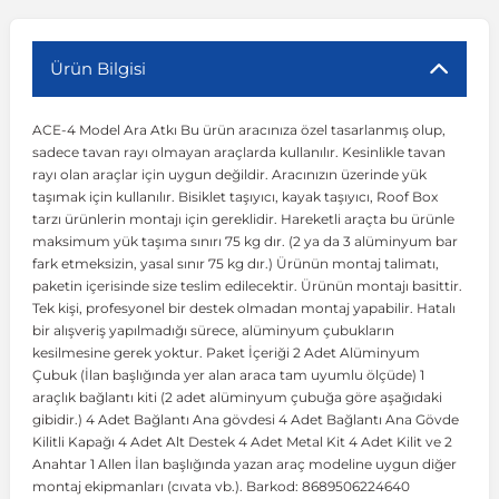
r
ç Aksesuarlar
ış Aksesuarlar
e Siren
aj & Şanzıman
Volkswagen Multivan
Corsa E 2014-2019
Audi TT
Suburban 2015-2020
Galaxy
Latitude
GLA Serisi W156
X7 Serisi
C6
Freemont
Pilot
Getz
Stonic
MX-6
NX Coupe
Peugeot 4007
Toyota Prius
Volvo XC60
Ürün Bilgisi
ACE-4 Model Ara Atkı Bu ürün aracınıza özel tasarlanmış olup,
ve Kolçak Aparatları
pağı ve Ayna Sinyalleri
ar
ör
aim
Volkswagen Passat
Corsa F 2019 ve Sonrası
Tahoe 2000-2006
Grand C-Max
Master
GLA Serisi X156
Z Serisi
C8
Fullback
S2000
Grand Santa Fe
Venga
RX-8
Pathfinder
Peugeot 4008
Toyota Proace City
Volvo XC70
sadece tavan rayı olmayan araçlarda kullanılır. Kesinlikle tavan
rayı olan araçlar için uygun değildir. Aracınızın üzerinde yük
taşımak için kullanılır. Bisiklet taşıyıcı, kayak taşıyıcı, Roof Box
 Kılıf ve Yastık
apakları
esuarları
ve Parçaları
rünler
Volkswagen Polo
Crossland
TrailBlazer 2011 ve Sonrası
Ka
Megane 1 1995-2003
GLB Serisi X247
Cactus
Kartal
ZR-V
H1
XCeed
XC-3
Patrol
Peugeot 405
Toyota RAV4
Volvo XC90
tarzı ürünlerin montajı için gereklidir. Hareketli araçta bu ürünle
maksimum yük taşıma sınırı 75 kg dır. (2 ya da 3 alüminyum bar
fark etmeksizin, yasal sınır 75 kg dır.) Ürünün montaj talimatı,
ıtası
ı ve Parçaları
istemi
Volkswagen Scirocco
Crossland X
Trax 2013-2022
Kuga
Megane 2 2002-2008
GLC Serisi X243
Dispatch
Linea
H100
Primastar
Peugeot 406
Toyota Tacoma
paketin içerisinde size teslim edilecektir. Ürünün montajı basittir.
Tek kişi, profesyonel bir destek olmadan montaj yapabilir. Hatalı
bir alışveriş yapılmadığı sürece, alüminyum çubukların
o
gaj Ve Ara Atkı
şpiyel
mbası ve Parçaları
Volkswagen Sharan
Frontera
Trax 2023 ve Sonrası
Mondeo
Megane 3 2008-2016
GLC Serisi X253
DS4
Marea
H350
Primera
Peugeot 407
Toyota Venza
kesilmesine gerek yoktur. Paket İçeriği 2 Adet Alüminyum
Çubuk (İlan başlığında yer alan araca tam uyumlu ölçüde) 1
araçlık bağlantı kiti (2 adet alüminyum çubuğa göre aşağıdaki
su
sesuarları
Plaka, Bagaj Lambası
it
Volkswagen T-Cross
Grandland
Mustang
Megane 4 2016-2024
GLE Coupe Serisi C292
DS5
Mirafiori
i10
Pulsar
Peugeot 5008
Toyota Verso
gibidir.) 4 Adet Bağlantı Ana gövdesi 4 Adet Bağlantı Ana Gövde
Kilitli Kapağı 4 Adet Alt Destek 4 Adet Metal Kit 4 Adet Kilit ve 2
Anahtar 1 Allen İlan başlığında yazan araç modeline uygun diğer
 Dış Trim Parçaları
Volkswagen T-Roc
Grandland X
Puma
Modus
GLE Serisi W166
DS7
Palio
i20
Qashqai
Peugeot 508
Toyota Yaris
montaj ekipmanları (cıvata vb.). Barkod: 8689506224640