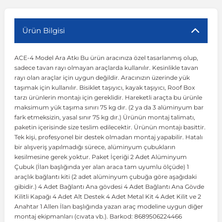
r
ç Aksesuarlar
ış Aksesuarlar
e Siren
aj & Şanzıman
Volkswagen Multivan
Corsa E 2014-2019
Audi TT
Suburban 2015-2020
Galaxy
Latitude
GLA Serisi W156
X7 Serisi
C6
Freemont
Pilot
Getz
Stonic
MX-6
NX Coupe
Peugeot 4007
Toyota Prius
Volvo XC60
Ürün Bilgisi
ACE-4 Model Ara Atkı Bu ürün aracınıza özel tasarlanmış olup,
ve Kolçak Aparatları
pağı ve Ayna Sinyalleri
ar
ör
aim
Volkswagen Passat
Corsa F 2019 ve Sonrası
Tahoe 2000-2006
Grand C-Max
Master
GLA Serisi X156
Z Serisi
C8
Fullback
S2000
Grand Santa Fe
Venga
RX-8
Pathfinder
Peugeot 4008
Toyota Proace City
Volvo XC70
sadece tavan rayı olmayan araçlarda kullanılır. Kesinlikle tavan
rayı olan araçlar için uygun değildir. Aracınızın üzerinde yük
taşımak için kullanılır. Bisiklet taşıyıcı, kayak taşıyıcı, Roof Box
 Kılıf ve Yastık
apakları
esuarları
ve Parçaları
rünler
Volkswagen Polo
Crossland
TrailBlazer 2011 ve Sonrası
Ka
Megane 1 1995-2003
GLB Serisi X247
Cactus
Kartal
ZR-V
H1
XCeed
XC-3
Patrol
Peugeot 405
Toyota RAV4
Volvo XC90
tarzı ürünlerin montajı için gereklidir. Hareketli araçta bu ürünle
maksimum yük taşıma sınırı 75 kg dır. (2 ya da 3 alüminyum bar
fark etmeksizin, yasal sınır 75 kg dır.) Ürünün montaj talimatı,
ıtası
ı ve Parçaları
istemi
Volkswagen Scirocco
Crossland X
Trax 2013-2022
Kuga
Megane 2 2002-2008
GLC Serisi X243
Dispatch
Linea
H100
Primastar
Peugeot 406
Toyota Tacoma
paketin içerisinde size teslim edilecektir. Ürünün montajı basittir.
Tek kişi, profesyonel bir destek olmadan montaj yapabilir. Hatalı
bir alışveriş yapılmadığı sürece, alüminyum çubukların
o
gaj Ve Ara Atkı
şpiyel
mbası ve Parçaları
Volkswagen Sharan
Frontera
Trax 2023 ve Sonrası
Mondeo
Megane 3 2008-2016
GLC Serisi X253
DS4
Marea
H350
Primera
Peugeot 407
Toyota Venza
kesilmesine gerek yoktur. Paket İçeriği 2 Adet Alüminyum
Çubuk (İlan başlığında yer alan araca tam uyumlu ölçüde) 1
araçlık bağlantı kiti (2 adet alüminyum çubuğa göre aşağıdaki
su
sesuarları
Plaka, Bagaj Lambası
it
Volkswagen T-Cross
Grandland
Mustang
Megane 4 2016-2024
GLE Coupe Serisi C292
DS5
Mirafiori
i10
Pulsar
Peugeot 5008
Toyota Verso
gibidir.) 4 Adet Bağlantı Ana gövdesi 4 Adet Bağlantı Ana Gövde
Kilitli Kapağı 4 Adet Alt Destek 4 Adet Metal Kit 4 Adet Kilit ve 2
Anahtar 1 Allen İlan başlığında yazan araç modeline uygun diğer
 Dış Trim Parçaları
Volkswagen T-Roc
Grandland X
Puma
Modus
GLE Serisi W166
DS7
Palio
i20
Qashqai
Peugeot 508
Toyota Yaris
montaj ekipmanları (cıvata vb.). Barkod: 8689506224466