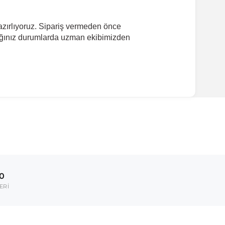
hazırlıyoruz. Sipariş vermeden önce
dığınız durumlarda uzman ekibimizden
ırmanız tavsiye edilir.
Model Yılı
2014-2020
00
2021-
ERİ
umarası veya şasi numarası ile uyumluluğu kontrol