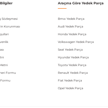
ilgiler
Araçına Göre Yedek Parça
ış Sözleşmesi
Bmw Yedek Parça
lerin Korunması
Audi Yedek Parça
şullari
Honda Yedek Parça
üvenlik
Volkswagen Yedek Parça
ası
Seat Yedek Parça
tni
Hyundai Yedek Parça
Metni
Toyota Yedek Parça
Öneri Formu
Renault Yedek Parça
e Formu
Fiat Yedek Parça
Opel Yedek Parça