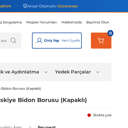
ndirim
Arisar Otomotiv
Güvencesi
iş Sorgulama
Müşteri Yorumları
Hakkımızda
Bayimiz Olun
0
Giriş Yap
Yeni Üyelik
ik ve Aydınlatma
Yedek Parçalar
 Bidon Borusu (Kapaklı)
skiye Bidon Borusu (Kapaklı)
Stokta yok
yumlu Araç
Peugeot