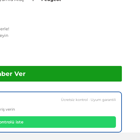
erle!
eyin
aber Ver
Ücretsiz kontrol · Uyum garantili
riş verin
ntrolü iste