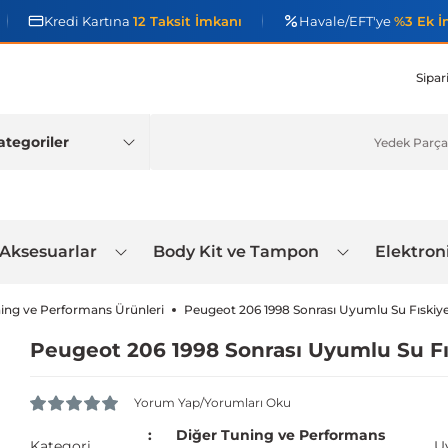
Kredi Kartına
12 Taksit İmkanı
Havale/EFT'ye
%3 Ek İ
Sipar
 Aksesuarlar
Body Kit ve Tampon
Elektron
ing ve Performans Ürünleri
Peugeot 206 1998 Sonrası Uyumlu Su Fıskiye
Peugeot 206 1998 Sonrası Uyumlu Su Fı
Yorum Yap/Yorumları Oku
Diğer Tuning ve Performans
Kategori
U