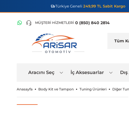
Türkiye Geneli
249,99 TL Sabit Kargo
0 (850) 840 2814
MÜŞTERİ HİZMETLERİ
OTOMOTIV
Aracını Seç
İç Aksesuarlar
Dış
Anasayfa
Body Kit ve Tampon
Tuning Ürünleri
Diğer Tun