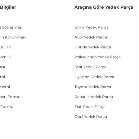
ilgiler
Araçına Göre Yedek Parça
ış Sözleşmesi
Bmw Yedek Parça
lerin Korunması
Audi Yedek Parça
şullari
Honda Yedek Parça
üvenlik
Volkswagen Yedek Parça
ası
Seat Yedek Parça
tni
Hyundai Yedek Parça
Metni
Toyota Yedek Parça
Öneri Formu
Renault Yedek Parça
e Formu
Fiat Yedek Parça
Opel Yedek Parça