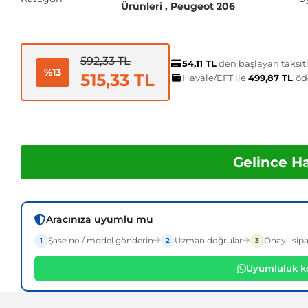
Ürünleri
,
Peugeot 206
592,33 TL
54,11 TL
den başlayan taksitl
%13
515,33 TL
Havale/EFT ile
499,87 TL
öd
Gelince H
Aracınıza uyumlu mu
Şase no / model gönderin
Uzman doğrular
Onaylı sipa
1
2
3
Uyumluluk ko