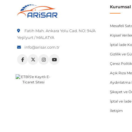
Kurumsal B
Mesafeli Sat
Fatih Mah. Ankara Yolu Cad. NO: 94/A
Kişisel Veri
Yeşilyurt / MALATYA
İptal İade Ko
info@arisar.com.tr
Gizlilik ve G
Çerez Politik
Açık Rıza Me
Aydınlatma 
Şikayet ve 
İptal ve İad
İletişim