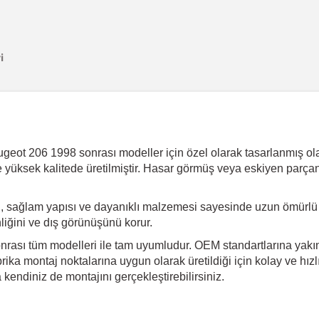
i
eot 206 1998 sonrası modeller için özel olarak tasarlanmış olan 
e yüksek kalitede üretilmiştir. Hasar görmüş veya eskiyen parçan
 sağlam yapısı ve dayanıklı malzemesi sayesinde uzun ömürlü k
nliğini ve dış görünüşünü korur.
nrası tüm modelleri ile tam uyumludur. OEM standartlarına yakın 
ika montaj noktalarına uygun olarak üretildiği için kolay ve hız
endiniz de montajını gerçekleştirebilirsiniz.