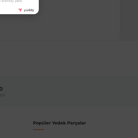
 avantajı yaka
yuddy
00
ERİ
Popüler Yedek Parçalar