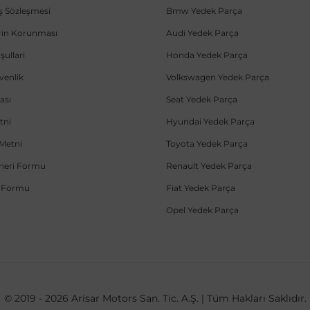
ış Sözleşmesi
Bmw Yedek Parça
lerin Korunması
Audi Yedek Parça
şullari
Honda Yedek Parça
üvenlik
Volkswagen Yedek Parça
ası
Seat Yedek Parça
tni
Hyundai Yedek Parça
Metni
Toyota Yedek Parça
Öneri Formu
Renault Yedek Parça
e Formu
Fiat Yedek Parça
Opel Yedek Parça
© 2019 - 2026 Arisar Motors San. Tic. A.Ş. | Tüm Hakları Saklıdır.