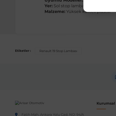
Uyumlu Modeller:
Renault 19 Hat
Yer:
Sol stop lambası
Malzeme:
Yüksek kaliteli plastik
Etiketler :
Renault 19 Stop Lambası
Kurumsal B
Fatih Mah. Ankara Yolu Cad. NO: 94/A