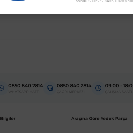
chback 1992 sonrası modelleri
Anında kuponunu kazan, alışverişinde
0850 840 2814
0850 840 2814
09:00 - 18:
WHATSAPP HATTI
ÇAĞRI MERKEZİ
ÇALIŞMA SAATL
ilgiler
Araçına Göre Yedek Parça