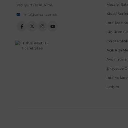
Mesafeli Sat
Yeşilyurt / MALATYA
Kişisel Veri
info@arisar.com.tr
İptal İade Ko
Gizlilik ve G
Çerez Politik
Açık Rıza Me
Aydınlatma 
Şikayet ve 
İptal ve İad
İletişim