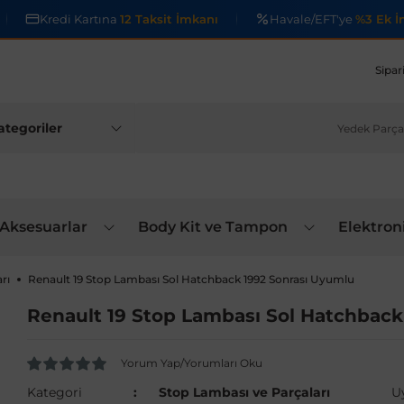
Kredi Kartına
12 Taksit İmkanı
Havale/EFT'ye
%3 Ek İ
Sipar
 Aksesuarlar
Body Kit ve Tampon
Elektron
rı
Renault 19 Stop Lambası Sol Hatchback 1992 Sonrası Uyumlu
Renault 19 Stop Lambası Sol Hatchback
Yorum Yap/Yorumları Oku
Kategori
Stop Lambası ve Parçaları
U