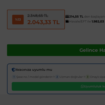
2.348,65 TL
214,55 TL
den başlayan t
%13
2.043,33 TL
Havale/EFT ile
1.982,03
Gelince H
Aracınıza uyumlu mu
Şase no / model gönderin
Uzman doğrular
Onaylı sipa
1
2
3
Uyumluluk ko