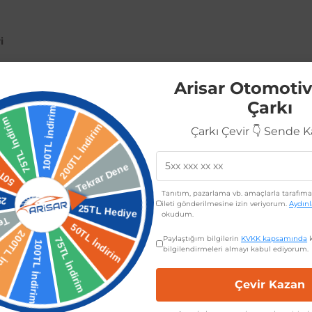
i
Arisar Otomotiv
Çarkı
Çarkı Çevir 👇 Sende 
 sol hatchback stop lambası ile aracınızın aydınlatma sistemini yeniley
rttırırken aynı zamanda şık bir görünüm sunar. Kolay montajı sayesinde
el olarak tasarlanmış olan bu stop lambası, aracınızın öne çıkan özellikler
Tanıtım, pazarlama vb. amaçlarla tarafıma 
ileti gönderilmesine izin veriyorum.
Aydın
okudum.
Paylaştığım bilgilerin
KVKK kapsamında
k
bilgilendirmeleri almayı kabul ediyorum.
Çevir Kazan