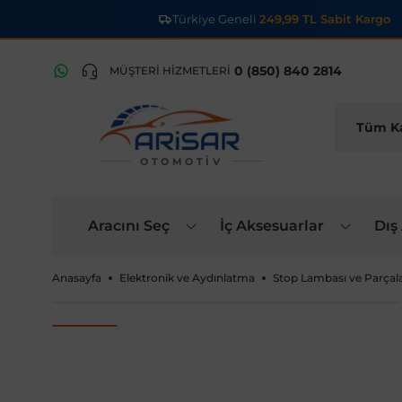
Türkiye Geneli
249,99 TL Sabit Kargo
0 (850) 840 2814
MÜŞTERİ HİZMETLERİ
OTOMOTIV
Aracını Seç
İç Aksesuarlar
Dış
Anasayfa
Elektronik ve Aydınlatma
Stop Lambası ve Parçala