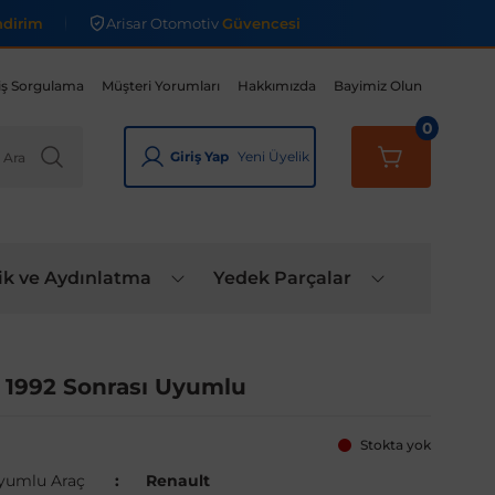
ndirim
Arisar Otomotiv
Güvencesi
iş Sorgulama
Müşteri Yorumları
Hakkımızda
Bayimiz Olun
0
Giriş Yap
Yeni Üyelik
ik ve Aydınlatma
Yedek Parçalar
 1992 Sonrası Uyumlu
Stokta yok
yumlu Araç
Renault