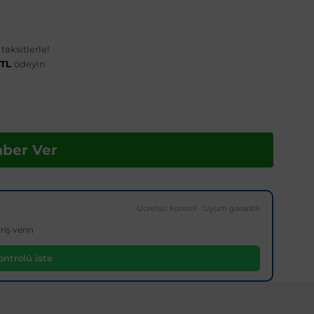
aksitlerle!
 TL
ödeyin
aber Ver
Ücretsiz kontrol · Uyum garantili
riş verin
ntrolü iste