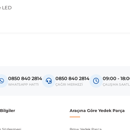
ve LED
madan önce ürün görsellerini ve OEM numaralarını aracınız ile karşılaşt
Model
Passat B7
0850 840 2814
0850 840 2814
09:00 - 18:
donanım ve kasa tipleri kullanabilmektedir. Sipariş vermeden önce OEM n
WHATSAPP HATTI
ÇAĞRI MERKEZİ
ÇALIŞMA SAATL
ilgiler
Araçına Göre Yedek Parça
ış Sözleşmesi
Bmw Yedek Parça