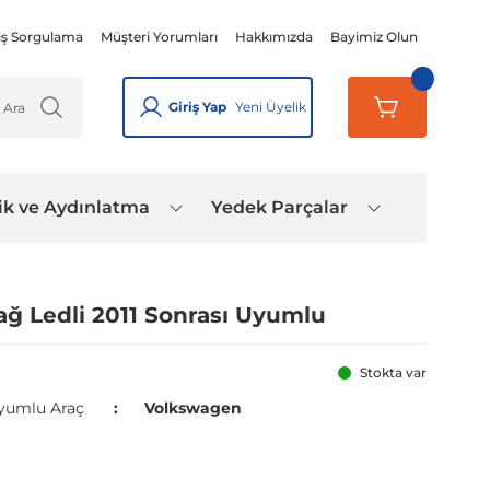
iş Sorgulama
Müşteri Yorumları
Hakkımızda
Bayimiz Olun
Giriş Yap
Yeni Üyelik
ik ve Aydınlatma
Yedek Parçalar
ğ Ledli 2011 Sonrası Uyumlu
Stokta var
yumlu Araç
Volkswagen