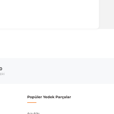
ırmanız tavsiye edilir.
Model Yılı
2010-2014
00
umarası veya şasi numarası ile uyumluluğu kontrol
ERİ
Popüler Yedek Parçalar
Ara Atkı