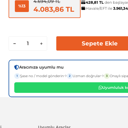
4.694,09 TL
428,81 TL
den başlayan 
%13
4.083,86 TL
Havale/EFT ile
3.961,3
Sepete Ekle
Aracınıza uyumlu mu
Şase no / model gönderin
Uzman doğrular
Onaylı sipa
1
2
3
Uyumluluk ko
i
Uyumlu Araçlar