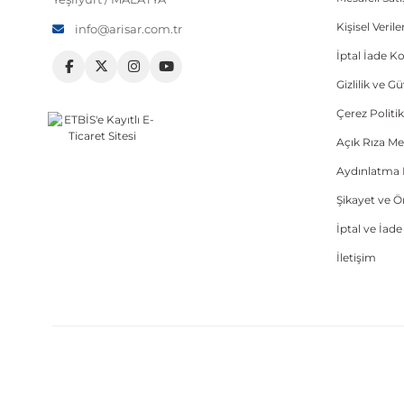
Kişisel Veri
info@arisar.com.tr
İptal İade Ko
Gizlilik ve G
Çerez Politik
Açık Rıza Me
Aydınlatma 
Şikayet ve 
İptal ve İad
İletişim