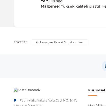
Yer:
Dış sağ
Malzeme:
Yüksek kaliteli plastik 
Uyumlu Araç Modelleri
Bu ürün aşağıdaki araç modelleri ile uyumludur. Satın al
Etiketler :
Volkswagen Passat Stop Lambası
Marka
Volkswagen
Not:
Araç üreticileri aynı model yılı içerisinde farklı 
etmeniz önerilir.
Kurumsal B
Fatih Mah. Ankara Yolu Cad. NO: 94/A
Mesafeli Sat
Yeşilyurt / MALATYA