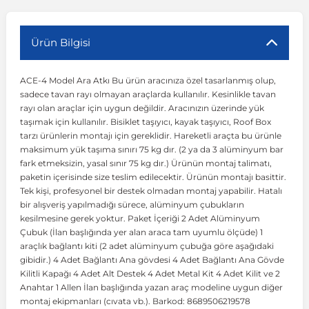
r
ç Aksesuarlar
ış Aksesuarlar
e Siren
aj & Şanzıman
Volkswagen Multivan
Corsa E 2014-2019
Audi TT
Suburban 2015-2020
Galaxy
Latitude
GLA Serisi W156
X7 Serisi
C6
Freemont
Pilot
Getz
Stonic
MX-6
NX Coupe
Peugeot 4007
Toyota Prius
Volvo XC60
Ürün Bilgisi
ACE-4 Model Ara Atkı Bu ürün aracınıza özel tasarlanmış olup,
ve Kolçak Aparatları
pağı ve Ayna Sinyalleri
ar
ör
aim
Volkswagen Passat
Corsa F 2019 ve Sonrası
Tahoe 2000-2006
Grand C-Max
Master
GLA Serisi X156
Z Serisi
C8
Fullback
S2000
Grand Santa Fe
Venga
RX-8
Pathfinder
Peugeot 4008
Toyota Proace City
Volvo XC70
sadece tavan rayı olmayan araçlarda kullanılır. Kesinlikle tavan
rayı olan araçlar için uygun değildir. Aracınızın üzerinde yük
taşımak için kullanılır. Bisiklet taşıyıcı, kayak taşıyıcı, Roof Box
 Kılıf ve Yastık
apakları
esuarları
ve Parçaları
rünler
Volkswagen Polo
Crossland
TrailBlazer 2011 ve Sonrası
Ka
Megane 1 1995-2003
GLB Serisi X247
Cactus
Kartal
ZR-V
H1
XCeed
XC-3
Patrol
Peugeot 405
Toyota RAV4
Volvo XC90
tarzı ürünlerin montajı için gereklidir. Hareketli araçta bu ürünle
maksimum yük taşıma sınırı 75 kg dır. (2 ya da 3 alüminyum bar
fark etmeksizin, yasal sınır 75 kg dır.) Ürünün montaj talimatı,
ıtası
ı ve Parçaları
istemi
Volkswagen Scirocco
Crossland X
Trax 2013-2022
Kuga
Megane 2 2002-2008
GLC Serisi X243
Dispatch
Linea
H100
Primastar
Peugeot 406
Toyota Tacoma
paketin içerisinde size teslim edilecektir. Ürünün montajı basittir.
Tek kişi, profesyonel bir destek olmadan montaj yapabilir. Hatalı
bir alışveriş yapılmadığı sürece, alüminyum çubukların
o
gaj Ve Ara Atkı
şpiyel
mbası ve Parçaları
Volkswagen Sharan
Frontera
Trax 2023 ve Sonrası
Mondeo
Megane 3 2008-2016
GLC Serisi X253
DS4
Marea
H350
Primera
Peugeot 407
Toyota Venza
kesilmesine gerek yoktur. Paket İçeriği 2 Adet Alüminyum
Çubuk (İlan başlığında yer alan araca tam uyumlu ölçüde) 1
araçlık bağlantı kiti (2 adet alüminyum çubuğa göre aşağıdaki
su
sesuarları
Plaka, Bagaj Lambası
it
Volkswagen T-Cross
Grandland
Mustang
Megane 4 2016-2024
GLE Coupe Serisi C292
DS5
Mirafiori
i10
Pulsar
Peugeot 5008
Toyota Verso
gibidir.) 4 Adet Bağlantı Ana gövdesi 4 Adet Bağlantı Ana Gövde
Kilitli Kapağı 4 Adet Alt Destek 4 Adet Metal Kit 4 Adet Kilit ve 2
Anahtar 1 Allen İlan başlığında yazan araç modeline uygun diğer
 Dış Trim Parçaları
Volkswagen T-Roc
Grandland X
Puma
Modus
GLE Serisi W166
DS7
Palio
i20
Qashqai
Peugeot 508
Toyota Yaris
montaj ekipmanları (cıvata vb.). Barkod: 8689506219578