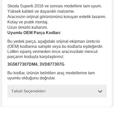
Skoda Superb 2016 ve sonrası modellere tam uyum.
Yüksek kaliteli ve dayanıklı malzeme.
 Koruma
Volkswagen Taigo
İnsignia
Ranger
R 12
GLK Serisi X204
Jumper
Panda
i30
Skystar
Peugeot 607
Aracınızın orijinal görünümünü koruyan estetik tasarım.
Kolay ve pratik montaj.
Uzun ömürlü kullanım.
Volkswagen Teramont
Kadett
Raptor
R 19
GLS Serisi X167
Jumpy
Punto
İ40
Sunny
Peugeot Bipper
Uyumlu OEM Parça Kodları:
Bu yedek parça, aşağıdaki orijinal ekipman üreticisi
Takozu
Volkswagen Tiguan
Meriva
S-Max
R 9-11
Metris
Nemo
Scudo
İoniq
Terrano
Peugeot Boxer
(OEM) kodlarına sahiptir veya bu kodlarla eşdeğerdir.
Lütfen sipariş vermeden önce aracınızdaki mevcut
parçanın koduyla karşılaştırınız:
aza
Volkswagen Touareg
Mokka
Taunus
Safrane
ML Serisi W164
Saxo
Sedici
İx35
X-Trail
Peugeot Expert
3G5877307DM4, 3VD877307G
Bu kodlar, ürünün belirtilen araç modellerine tam
i
en & Süspansiyon
Volkswagen Touran
Movano
Transit
Scenic
S Serisi W221
Spacetourer
Siena
İx45
Peugeot Partner
uyumlu olduğunu doğrular.
Taksit Seçenekleri
Volkswagen Transporter
Omega
Symbol
S Serisi W222
Xantia
Stilo
Kona
Peugeot RCZ
 & Müşür
Volkswagen Volt
Tigra
Taliant
S Serisi W223
Xsara
Talento
Lavita
Peugeot Rifter