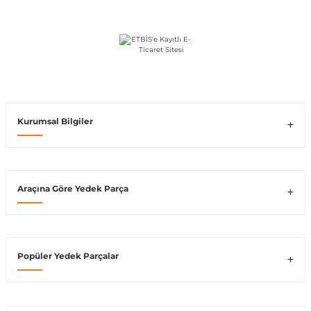
Vito W639
shi
X-Class W470
Kurumsal Bilgiler
t
Araçına Göre Yedek Parça
e
Popüler Yedek Parçalar