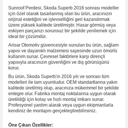
Sunroof Perdesi, Skoda Superb 2016 sonrası modeller
için özel olarak tasarlanmış olan bu ürün, aracınızın
r
ç Aksesuarlar
ış Aksesuarlar
e Siren
aj & Şanzıman
Volkswagen Multivan
Corsa E 2014-2019
Audi TT
Suburban 2015-2020
Galaxy
Latitude
GLA Serisi W156
X7 Serisi
C6
Freemont
Pilot
Getz
Stonic
MX-6
NX Coupe
Peugeot 4007
Toyota Prius
Volvo XC60
orijinal estetiğini ve işlevselliğini geri kazandırmak
üzere yüksek kalitede üretilmiştir. Hasar görmüş veya
eskiyen parçanızı sorunsuz bir şekilde yenilemek için
ve Kolçak Aparatları
pağı ve Ayna Sinyalleri
ar
ör
aim
Volkswagen Passat
Corsa F 2019 ve Sonrası
Tahoe 2000-2006
Grand C-Max
Master
GLA Serisi X156
Z Serisi
C8
Fullback
S2000
Grand Santa Fe
Venga
RX-8
Pathfinder
Peugeot 4008
Toyota Proace City
Volvo XC70
ideal bir çözümdür.
Arisar Otomotiv güvencesiyle sunulan bu ürün, sağlam
yapısı ve dayanıklı malzemesi sayesinde uzun ömürlü
 Kılıf ve Yastık
apakları
esuarları
ve Parçaları
rünler
Volkswagen Polo
Crossland
TrailBlazer 2011 ve Sonrası
Ka
Megane 1 1995-2003
GLB Serisi X247
Cactus
Kartal
ZR-V
H1
XCeed
XC-3
Patrol
Peugeot 405
Toyota RAV4
Volvo XC90
kullanım sunar. Çevresel faktörlere karşı dirençli
yapısıyla aracınızın güvenliğini ve dış görünüşünü
korur.
ıtası
ı ve Parçaları
istemi
Volkswagen Scirocco
Crossland X
Trax 2013-2022
Kuga
Megane 2 2002-2008
GLC Serisi X243
Dispatch
Linea
H100
Primastar
Peugeot 406
Toyota Tacoma
Bu ürün, Skoda Superb'in 2016 yılı ve sonrası tüm
modelleri ile tam uyumludur. OEM standartlarına yakın
kalitede üretilmiş olup, aracınıza mükemmel bir şekilde
o
gaj Ve Ara Atkı
şpiyel
mbası ve Parçaları
Volkswagen Sharan
Frontera
Trax 2023 ve Sonrası
Mondeo
Megane 3 2008-2016
GLC Serisi X253
DS4
Marea
H350
Primera
Peugeot 407
Toyota Venza
entegre olur. Fabrika montaj noktalarına uygun olarak
üretildiği için kolay ve hızlı montaj imkanı sunar.
Profesyonel yardım alarak veya uygun ekipmanlarla
su
sesuarları
Plaka, Bagaj Lambası
it
Volkswagen T-Cross
Grandland
Mustang
Megane 4 2016-2024
GLE Coupe Serisi C292
DS5
Mirafiori
i10
Pulsar
Peugeot 5008
Toyota Verso
kendiniz de montajını gerçekleştirebilirsiniz.
 Dış Trim Parçaları
Volkswagen T-Roc
Grandland X
Puma
Modus
GLE Serisi W166
DS7
Palio
i20
Qashqai
Peugeot 508
Toyota Yaris
Öne Çıkan Özellikler: