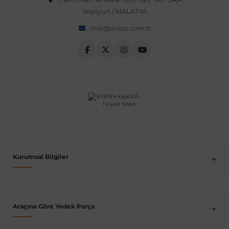
Yeşilyurt / MALATYA
Vito W639
info@arisar.com.tr
shi
X-Class W470
t
e
Kurumsal Bilgiler
Araçına Göre Yedek Parça