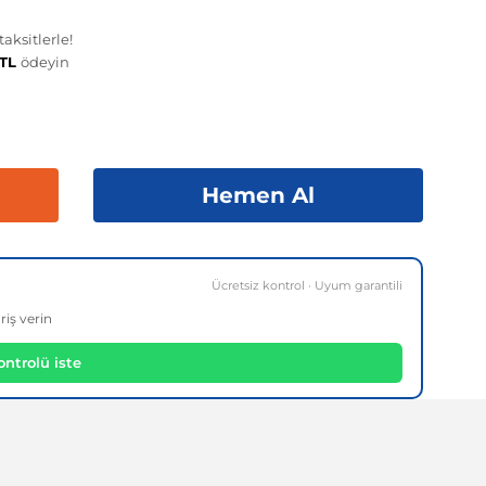
aksitlerle!
 TL
ödeyin
Hemen Al
Ücretsiz kontrol · Uyum garantili
riş verin
ntrolü iste