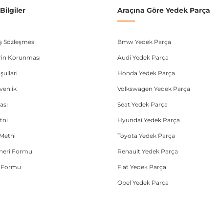
ilgiler
Araçına Göre Yedek Parça
ış Sözleşmesi
Bmw Yedek Parça
lerin Korunması
Audi Yedek Parça
şullari
Honda Yedek Parça
üvenlik
Volkswagen Yedek Parça
ası
Seat Yedek Parça
tni
Hyundai Yedek Parça
Metni
Toyota Yedek Parça
Öneri Formu
Renault Yedek Parça
e Formu
Fiat Yedek Parça
Opel Yedek Parça