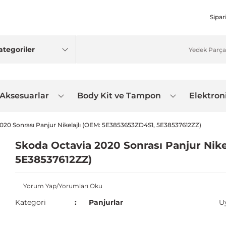
Sipar
 Aksesuarlar
Body Kit ve Tampon
Elektron
020 Sonrası Panjur Nikelajlı (OEM: 5E3853653ZD4S1, 5E38537612ZZ)
Skoda Octavia 2020 Sonrası Panjur Nike
5E38537612ZZ)
Yorum Yap/Yorumları Oku
Kategori
Panjurlar
U