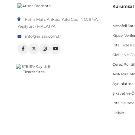
Kurumsal B
Fatih Mah. Ankara Yolu Cad. NO: 94/A
Mesafeli Sat
Yeşilyurt / MALATYA
Kişisel Veri
info@arisar.com.tr
İptal İade Ko
Gizlilik ve G
Çerez Politik
Açık Rıza Me
Aydınlatma 
Şikayet ve 
İptal ve İad
İletişim