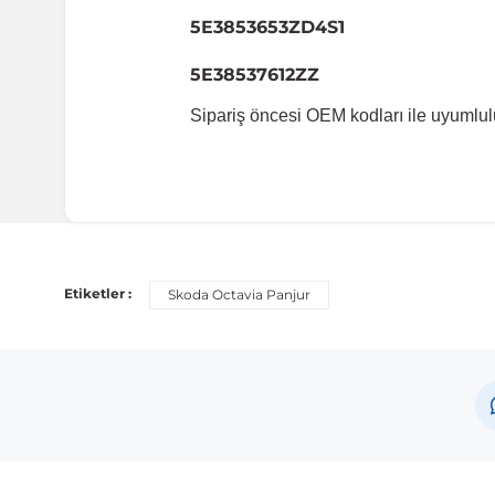
5E3853653ZD4S1
5E38537612ZZ
Sipariş öncesi OEM kodları ile uyumlul
Uyumlu Araç Modelleri
Bu ürün aşağıdaki araç modelleri ile uyumludur. Satın al
Etiketler :
Skoda Octavia Panjur
Marka
Skoda
Not:
Araç üreticileri aynı model yılı içerisinde farklı 
etmeniz önerilir.