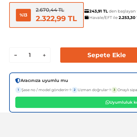
2.670,44 TL
243,91 TL
den başlayan t
%13
2.322,99 TL
Havale/EFT ile
2.253,30
Sepete Ekle
Aracınıza uyumlu mu
Şase no / model gönderin
Uzman doğrular
Onaylı sipa
1
2
3
Uyumluluk ko