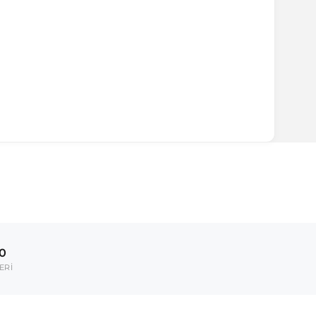
ırmanız tavsiye edilir.
Model Yılı
2017-2020
00
umarası veya şasi numarası ile uyumluluğu kontrol
ERİ