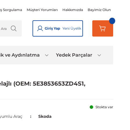
iş Sorgulama
Müşteri Yorumları
Hakkımızda
Bayimiz Olun
Giriş Yap
Yeni Üyelik
ik ve Aydınlatma
Yedek Parçalar
lajlı (OEM: 5E3853653ZD4S1,
Stokta var
yumlu Araç
Skoda