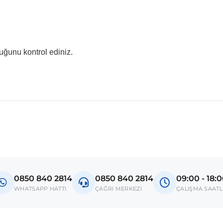
uğunu kontrol ediniz.
madan önce ürün görsellerini ve OEM numaralarını aracınız ile karşılaşt
Model
Octavia
0850 840 2814
0850 840 2814
09:00 - 18:
donanım ve kasa tipleri kullanabilmektedir. Sipariş vermeden önce OEM n
WHATSAPP HATTI
ÇAĞRI MERKEZİ
ÇALIŞMA SAATL