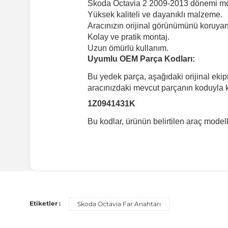
Skoda Octavia 2 2009-2013 dönemi mo
Yüksek kaliteli ve dayanıklı malzeme.
Aracınızın orijinal görünümünü koruyan 
Kolay ve pratik montaj.
Uzun ömürlü kullanım.
Uyumlu OEM Parça Kodları:
Bu yedek parça, aşağıdaki orijinal eki
aracınızdaki mevcut parçanın koduyla ka
1Z0941431K
Bu kodlar, ürünün belirtilen araç mode
Uyumlu Araç Modelleri
Bu ürün aşağıdaki araç modelleri ile uyumludur. Satın al
Etiketler :
Skoda Octavia Far Anahtarı
Marka
Mo