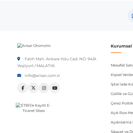
Skoda
Oct
Not:
Araç üreticileri aynı model yılı içerisinde farklı 
etmeniz önerilir.
Kurumsal B
Fatih Mah. Ankara Yolu Cad. NO: 94/A
Mesafeli Sat
Yeşilyurt / MALATYA
Kişisel Veri
info@arisar.com.tr
İptal İade Ko
Gizlilik ve G
Çerez Politik
Açık Rıza Me
Aydınlatma 
Şikayet ve 