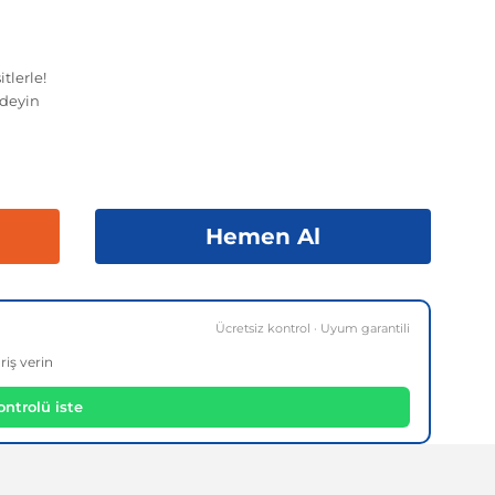
tlerle!
deyin
Hemen Al
Ücretsiz kontrol · Uyum garantili
riş verin
ntrolü iste