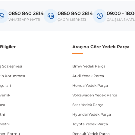
avia 2
0850 840 2814
0850 840 2814
09:00 - 18:
donanım ve kasa tipleri kullanabilmektedir. Sipariş vermeden önce OEM n
WHATSAPP HATTI
ÇAĞRI MERKEZİ
ÇALIŞMA SAATL
ilgiler
Araçına Göre Yedek Parça
ış Sözleşmesi
Bmw Yedek Parça
lerin Korunması
Audi Yedek Parça
şullari
Honda Yedek Parça
üvenlik
Volkswagen Yedek Parça
ası
Seat Yedek Parça
tni
Hyundai Yedek Parça
Metni
Toyota Yedek Parça
Öneri Formu
Renault Yedek Parça