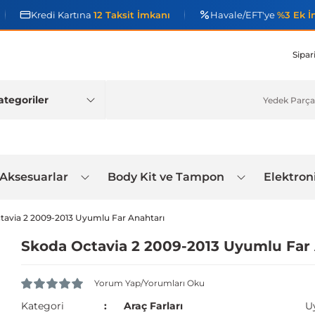
Kredi Kartına
12 Taksit İmkanı
Havale/EFT'ye
%3 Ek İ
Sipar
 Aksesuarlar
Body Kit ve Tampon
Elektron
tavia 2 2009-2013 Uyumlu Far Anahtarı
Skoda Octavia 2 2009-2013 Uyumlu Far 
Yorum Yap/Yorumları Oku
Kategori
Araç Farları
U