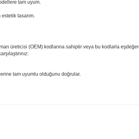
dellere tam uyum.
estetik tasarım.
pman üreticisi (OEM) kodlarına sahiptir veya bu kodlarla eşdeğer
rşılaştırınız:
llerine tam uyumlu olduğunu doğrular.
madan önce ürün görsellerini ve OEM numaralarını aracınız ile karşılaşt
del