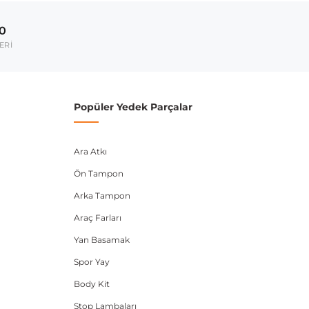
2004-2013
00
umarası veya şasi numarası ile uyumluluğu kontrol
ERİ
Popüler Yedek Parçalar
Ara Atkı
Ön Tampon
Arka Tampon
Araç Farları
Yan Basamak
Spor Yay
Body Kit
Stop Lambaları