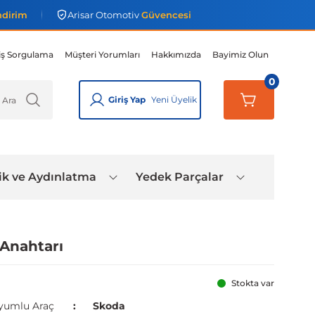
ndirim
Arisar Otomotiv
Güvencesi
iş Sorgulama
Müşteri Yorumları
Hakkımızda
Bayimiz Olun
0
Giriş Yap
Yeni Üyelik
ik ve Aydınlatma
Yedek Parçalar
Anahtarı
Stokta var
yumlu Araç
Skoda