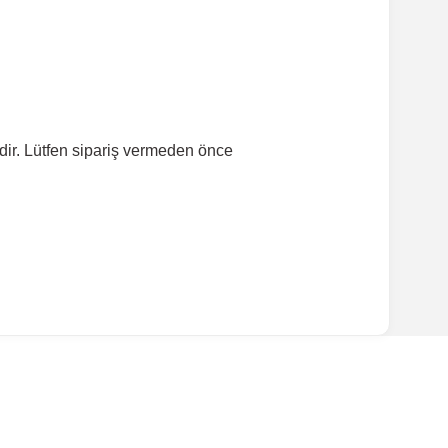
dir. Lütfen sipariş vermeden önce
ırmanız tavsiye edilir.
Model Yılı