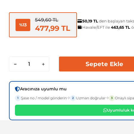
549,60 TL
50,19 TL
den başlayan taksi
%13
477,99 TL
Havale/EFT ile
463,65 TL
ö
Sepete Ekle
Aracınıza uyumlu mu
Şase no / model gönderin
Uzman doğrular
Onaylı sipa
1
2
3
Uyumluluk ko