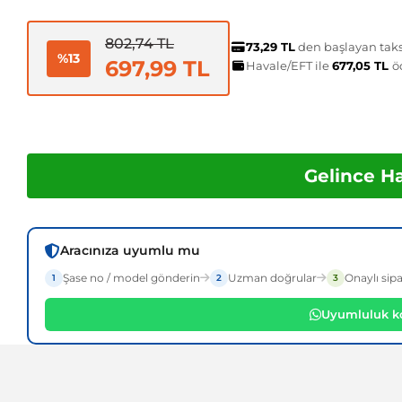
802,74 TL
73,29 TL
den başlayan taksi
%13
697,99 TL
Havale/EFT ile
677,05 TL
ö
Gelince H
Aracınıza uyumlu mu
Şase no / model gönderin
Uzman doğrular
Onaylı sipa
1
2
3
Uyumluluk ko