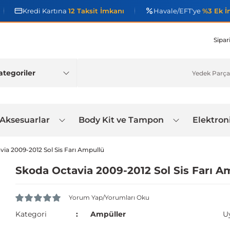
Kredi Kartına
12 Taksit İmkanı
Havale/EFT'ye
%3 Ek İ
Sipar
 Aksesuarlar
Body Kit ve Tampon
Elektron
ia 2009-2012 Sol Sis Farı Ampullü
Skoda Octavia 2009-2012 Sol Sis Farı A
Yorum Yap/Yorumları Oku
Kategori
Ampüller
U