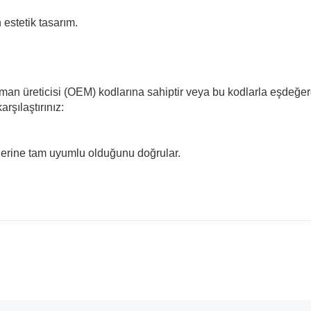
estetik tasarım.
pman üreticisi (OEM) kodlarına sahiptir veya bu kodlarla eşdeğer
rşılaştırınız:
llerine tam uyumlu olduğunu doğrular.
madan önce ürün görsellerini ve OEM numaralarını aracınız ile karşılaşt
Model