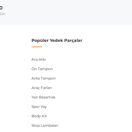
2004-2013
00
umarası veya şasi numarası ile uyumluluğu kontrol
ERİ
Popüler Yedek Parçalar
Ara Atkı
Ön Tampon
Arka Tampon
Araç Farları
Yan Basamak
Spor Yay
Body Kit
Stop Lambaları