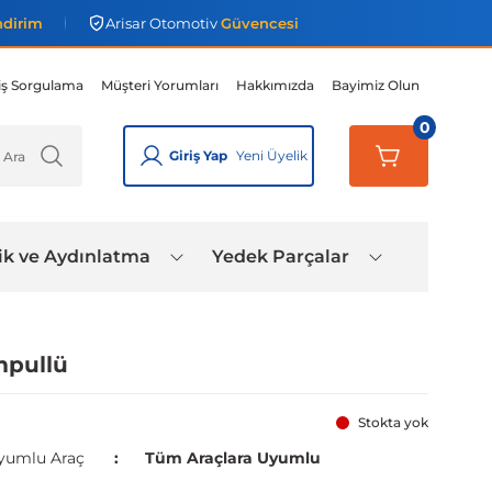
ndirim
Arisar Otomotiv
Güvencesi
iş Sorgulama
Müşteri Yorumları
Hakkımızda
Bayimiz Olun
0
Giriş Yap
Yeni Üyelik
ik ve Aydınlatma
Yedek Parçalar
mpullü
Stokta yok
yumlu Araç
Tüm Araçlara Uyumlu