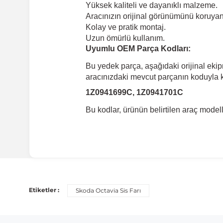
Yüksek kaliteli ve dayanıklı malzeme.
Aracınızın orijinal görünümünü koruyan 
Kolay ve pratik montaj.
Uzun ömürlü kullanım.
Uyumlu OEM Parça Kodları:
Bu yedek parça, aşağıdaki orijinal eki
aracınızdaki mevcut parçanın koduyla ka
1Z0941699C, 1Z0941701C
Bu kodlar, ürünün belirtilen araç mode
Uyumlu Araç Modelleri
Bu ürün aşağıdaki araç modelleri ile uyumludur. Satın al
Etiketler :
Skoda Octavia Sis Farı
Marka