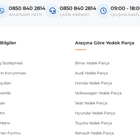
Octavia
0850 840 2814
0850 840 2814
09:00 - 18:
donanım ve kasa tipleri kullanabilmektedir. Sipariş vermeden önce OEM n
WHATSAPP HATTI
ÇAĞRI MERKEZİ
ÇALIŞMA SAATL
ilgiler
Araçına Göre Yedek Parça
ış Sözleşmesi
Bmw Yedek Parça
lerin Korunması
Audi Yedek Parça
şullari
Honda Yedek Parça
üvenlik
Volkswagen Yedek Parça
ası
Seat Yedek Parça
tni
Hyundai Yedek Parça
Metni
Toyota Yedek Parça
Öneri Formu
Renault Yedek Parça