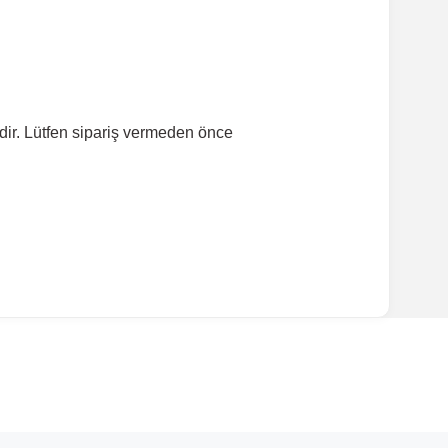
dir. Lütfen sipariş vermeden önce
ırmanız tavsiye edilir.
Model Yılı