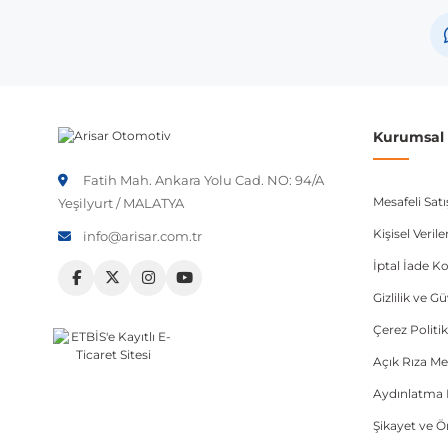
Skoda
Not:
Araç üreticileri aynı model yılı içerisinde farklı 
etmeniz önerilir.
Kurumsal B
Fatih Mah. Ankara Yolu Cad. NO: 94/A
Mesafeli Sat
Yeşilyurt / MALATYA
Kişisel Veri
info@arisar.com.tr
İptal İade Ko
Gizlilik ve G
Çerez Politik
Açık Rıza Me
Aydınlatma 
Şikayet ve 