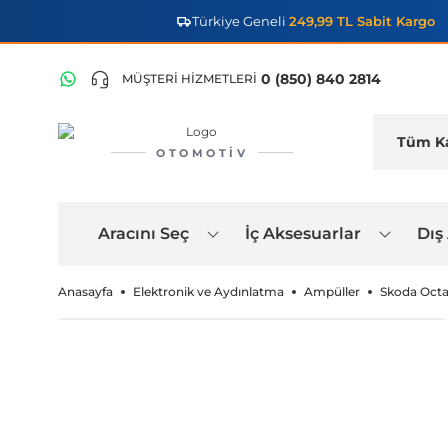
Türkiye Geneli
249,99 TL Sabit Kargo
0 (850) 840 2814
MÜŞTERİ HİZMETLERİ
OTOMOTIV
Aracını Seç
İç Aksesuarlar
Dış
Anasayfa
Elektronik ve Aydınlatma
Ampüller
Skoda Octav