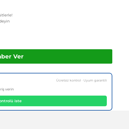
tlerle!
deyin
aber Ver
Ücretsiz kontrol · Uyum garantili
riş verin
ntrolü iste