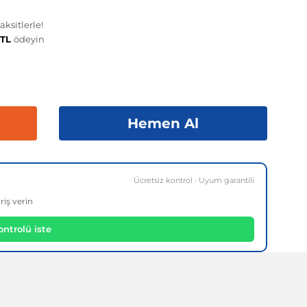
ksitlerle!
 TL
ödeyin
Hemen Al
Ücretsiz kontrol · Uyum garantili
riş verin
ntrolü iste