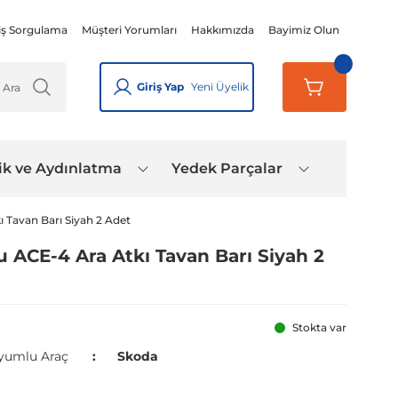
iş Sorgulama
Müşteri Yorumları
Hakkımızda
Bayimiz Olun
Giriş Yap
Yeni Üyelik
ik ve Aydınlatma
Yedek Parçalar
ı Tavan Barı Siyah 2 Adet
u ACE-4 Ara Atkı Tavan Barı Siyah 2
Stokta var
yumlu Araç
Skoda