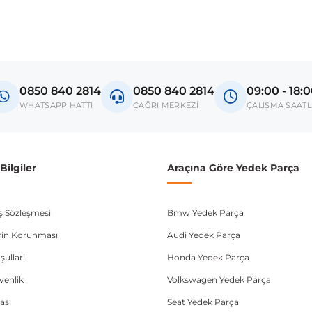
0850 840 2814
0850 840 2814
09:00 - 18:
WHATSAPP HATTI
ÇAĞRI MERKEZİ
ÇALIŞMA SAATL
ilgiler
Araçına Göre Yedek Parça
ış Sözleşmesi
Bmw Yedek Parça
lerin Korunması
Audi Yedek Parça
şullari
Honda Yedek Parça
üvenlik
Volkswagen Yedek Parça
ası
Seat Yedek Parça