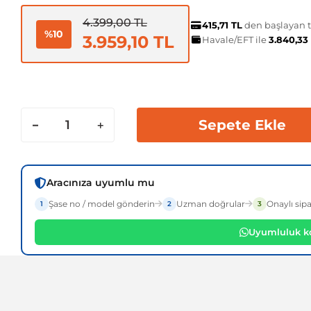
4.399,00 TL
415,71 TL
den başlayan ta
%10
3.959,10 TL
Havale/EFT ile
3.840,33
Sepete Ekle
Aracınıza uyumlu mu
Şase no / model gönderin
Uzman doğrular
Onaylı sipa
1
2
3
Uyumluluk ko