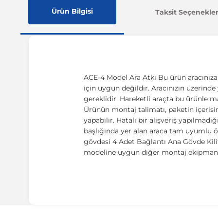
Ürün Bilgisi
Taksit Seçenekler
ACE-4 Model Ara Atkı Bu ürün aracınıza ö
için uygun değildir. Aracınızın üzerinde y
gereklidir. Hareketli araçta bu ürünle m
Ürünün montaj talimatı, paketin içerisin
yapabilir. Hatalı bir alışveriş yapılma
başlığında yer alan araca tam uyumlu öl
gövdesi 4 Adet Bağlantı Ana Gövde Kilitl
modeline uygun diğer montaj ekipmanla