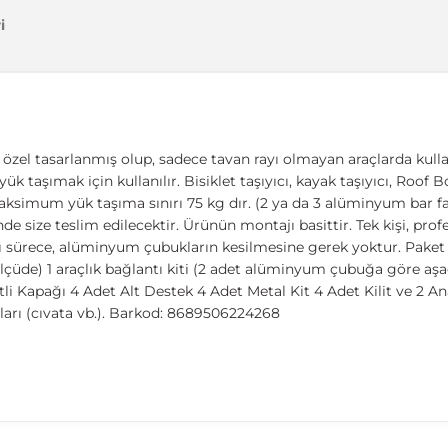
i
zel tasarlanmış olup, sadece tavan rayı olmayan araçlarda kullanıl
ük taşımak için kullanılır. Bisiklet taşıyıcı, kayak taşıyıcı, Roof 
aksimum yük taşıma sınırı 75 kg dır. (2 ya da 3 alüminyum bar fark
de size teslim edilecektir. Ürünün montajı basittir. Tek kişi, pr
dığı sürece, alüminyum çubukların kesilmesine gerek yoktur. Pake
çüde) 1 araçlık bağlantı kiti (2 adet alüminyum çubuğa göre aşağ
i Kapağı 4 Adet Alt Destek 4 Adet Metal Kit 4 Adet Kilit ve 2 Ana
rı (cıvata vb.). Barkod: 8689506224268