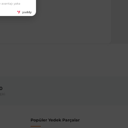
 avantajı yaka
yuddy
ırmanız tavsiye edilir.
Model Yılı
2004-2011
00
umarası veya şasi numarası ile uyumluluğu kontrol
ERİ
Popüler Yedek Parçalar