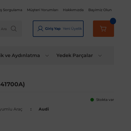
iş Sorgulama
Müşteri Yorumları
Hakkımızda
Bayimiz Olun
Giriş Yap
Yeni Üyelik
ik ve Aydınlatma
Yedek Parçalar
941700A)
Stokta var
yumlu Araç
Audi