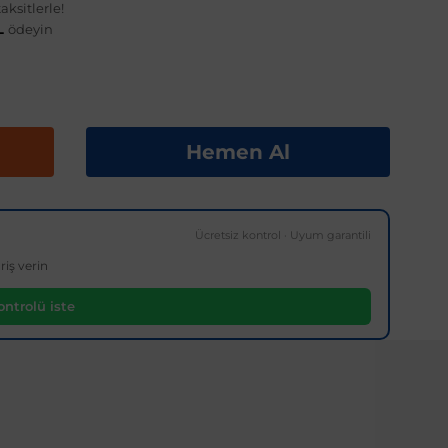
ksitlerle!
TL
ödeyin
Hemen Al
Ücretsiz kontrol · Uyum garantili
riş verin
ntrolü iste