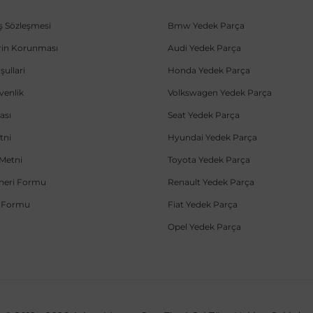
ış Sözleşmesi
Bmw Yedek Parça
lerin Korunması
Audi Yedek Parça
şullari
Honda Yedek Parça
üvenlik
Volkswagen Yedek Parça
ası
Seat Yedek Parça
tni
Hyundai Yedek Parça
Metni
Toyota Yedek Parça
Öneri Formu
Renault Yedek Parça
e Formu
Fiat Yedek Parça
Opel Yedek Parça