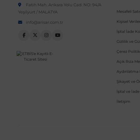
Fatih Mah. Ankara Yolu Cad. NO: 94/A
Mesafeli Sat
Yeşilyurt / MALATYA
Kişisel Veri
info@arisar.com.tr
İptal İade Ko
Gizlilik ve G
Çerez Politik
Açık Rıza Me
Aydınlatma 
Şikayet ve 
İptal ve İad
İletişim