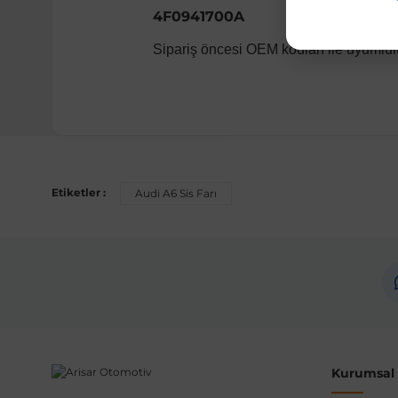
4F0941700A
Sipariş öncesi OEM kodları ile uyumlul
Uyumlu Araç Modelleri
Bu ürün aşağıdaki araç modelleri ile uyumludur. Satın al
Etiketler :
Audi A6 Sis Farı
Marka
Audi
Not:
Araç üreticileri aynı model yılı içerisinde farklı 
etmeniz önerilir.
Kurumsal B