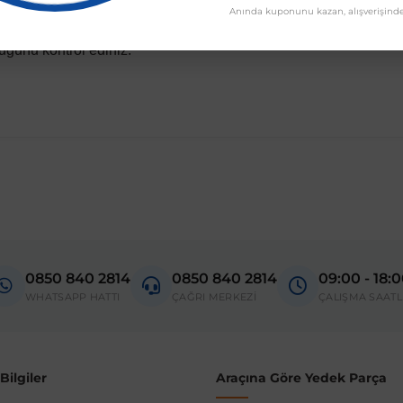
Anında kuponunu kazan, alışverişinde
uğunu kontrol ediniz.
madan önce ürün görsellerini ve OEM numaralarını aracınız ile karşılaşt
Model
A6 4F
0850 840 2814
0850 840 2814
09:00 - 18:
donanım ve kasa tipleri kullanabilmektedir. Sipariş vermeden önce OEM n
WHATSAPP HATTI
ÇAĞRI MERKEZİ
ÇALIŞMA SAATL
ilgiler
Araçına Göre Yedek Parça