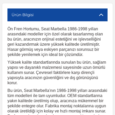
Ürün Bilgisi
r
ç Aksesuarlar
ış Aksesuarlar
e Siren
aj & Şanzıman
Volkswagen Multivan
Corsa E 2014-2019
Audi TT
Suburban 2015-2020
Galaxy
Latitude
GLA Serisi W156
X7 Serisi
C6
Freemont
Pilot
Getz
Stonic
MX-6
NX Coupe
Peugeot 4007
Toyota Prius
Volvo XC60
Ön Fren Hortumu, Seat Marbella 1986-1998 yılları
ve Kolçak Aparatları
pağı ve Ayna Sinyalleri
ar
ör
aim
Volkswagen Passat
Corsa F 2019 ve Sonrası
Tahoe 2000-2006
Grand C-Max
Master
GLA Serisi X156
Z Serisi
C8
Fullback
S2000
Grand Santa Fe
Venga
RX-8
Pathfinder
Peugeot 4008
Toyota Proace City
Volvo XC70
arasındaki modeller için özel olarak tasarlanmış olan
bu ürün, aracınızın orijinal estetiğini ve işlevselliğini
geri kazandırmak üzere yüksek kalitede üretilmiştir.
 Kılıf ve Yastık
apakları
esuarları
ve Parçaları
rünler
Volkswagen Polo
Crossland
TrailBlazer 2011 ve Sonrası
Ka
Megane 1 1995-2003
GLB Serisi X247
Cactus
Kartal
ZR-V
H1
XCeed
XC-3
Patrol
Peugeot 405
Toyota RAV4
Volvo XC90
Hasar görmüş veya eskiyen parçanızı sorunsuz bir
şekilde yenilemek için ideal bir çözümdür.
Yüksek kalite standartlarında sunulan bu ürün, sağlam
ıtası
ı ve Parçaları
istemi
Volkswagen Scirocco
Crossland X
Trax 2013-2022
Kuga
Megane 2 2002-2008
GLC Serisi X243
Dispatch
Linea
H100
Primastar
Peugeot 406
Toyota Tacoma
yapısı ve dayanıklı malzemesi sayesinde uzun ömürlü
kullanım sunar. Çevresel faktörlere karşı dirençli
yapısıyla aracınızın güvenliğini ve dış görünüşünü
o
gaj Ve Ara Atkı
şpiyel
mbası ve Parçaları
Volkswagen Sharan
Frontera
Trax 2023 ve Sonrası
Mondeo
Megane 3 2008-2016
GLC Serisi X253
DS4
Marea
H350
Primera
Peugeot 407
Toyota Venza
korur.
Bu ürün, Seat Marbella'nın 1986-1998 yılları arasındaki
tüm modelleri ile tam uyumludur. OEM standartlarına
su
sesuarları
Plaka, Bagaj Lambası
it
Volkswagen T-Cross
Grandland
Mustang
Megane 4 2016-2024
GLE Coupe Serisi C292
DS5
Mirafiori
i10
Pulsar
Peugeot 5008
Toyota Verso
yakın kalitede üretilmiş olup, aracınıza mükemmel bir
şekilde entegre olur. Fabrika montaj noktalarına uygun
olarak üretildiği için kolay ve hızlı montaj imkanı sunar.
 Dış Trim Parçaları
Volkswagen T-Roc
Grandland X
Puma
Modus
GLE Serisi W166
DS7
Palio
i20
Qashqai
Peugeot 508
Toyota Yaris