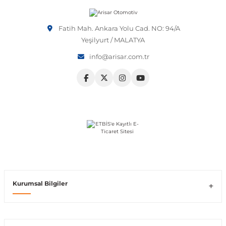
Vito W639
Fatih Mah. Ankara Yolu Cad. NO: 94/A
Yeşilyurt / MALATYA
shi
X-Class W470
info@arisar.com.tr
t
e
Kurumsal Bilgiler