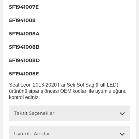
5F1941007E
 Sistemleri
Vectra A 1988-1995
Talisman
SLK Serisi R172
Tempra
Matrix
5F1941008
 & Isıtma Sistemleri
5F1941008A
Vectra B 1995-2002
Toros
SLK Serisi R173
Tipo
Santa Fe
5F1941008B
Vectra C 2002-2010
Trafic
Sprinter
Uno
Sonata
5F1941008D
over
Vectra D 2009-2012
Twingo
V Class
Starex
5F1941008E
Seat Leon 2013-2020 Far Seti Sol Sağ (Full LED)
ürününü sipariş öncesi OEM kodları ile uyumluluğunu
ntifiriz
Vivaro
Viano
Tucson
kontrol ediniz.
ti
njeksiyon Sistemleri
Zafira
Vito W447
Taksit Seçenekleri
Vito W638
Uyumlu Araçlar