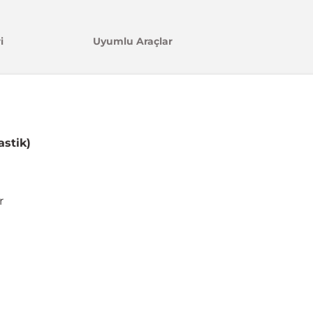
i
Uyumlu Araçlar
astik)
r