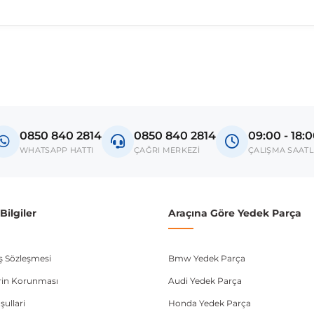
madan önce ürün görsellerini ve OEM numaralarını aracınız ile karşılaşt
el
n Mk2
0850 840 2814
0850 840 2814
09:00 - 18:
donanım ve kasa tipleri kullanabilmektedir. Sipariş vermeden önce OEM n
WHATSAPP HATTI
ÇAĞRI MERKEZİ
ÇALIŞMA SAATL
ilgiler
Araçına Göre Yedek Parça
ış Sözleşmesi
Bmw Yedek Parça
lerin Korunması
Audi Yedek Parça
şullari
Honda Yedek Parça