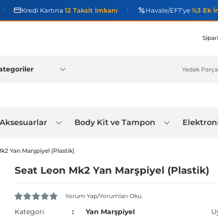
Kredi Kartına
12 Taksit İmkanı
Havale/EFT'ye
%3 Ek İ
Sipar
 Aksesuarlar
Body Kit ve Tampon
Elektron
k2 Yan Marşpiyel (Plastik)
Seat Leon Mk2 Yan Marşpiyel (Plastik)
Yorum Yap/Yorumları Oku
Kategori
Yan Marşpiyel
U