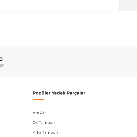
ırmanız tavsiye edilir.
Model Yılı
2005-2012
00
umarası veya şasi numarası ile uyumluluğu kontrol
ERİ
Popüler Yedek Parçalar
Ara Atkı
Ön Tampon
Arka Tampon