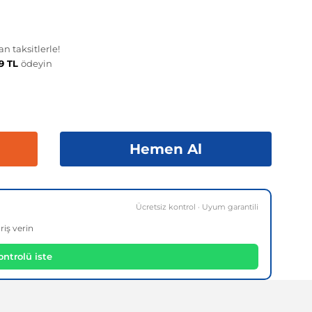
n taksitlerle!
19 TL
ödeyin
Hemen Al
Ücretsiz kontrol · Uyum garantili
riş verin
ntrolü iste