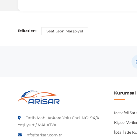
Uyumlu Araç Modelleri
Bu ürün aşağıdaki araç modelleri ile uyumludur. Satın al
Etiketler :
Seat Leon Marşpiyel
Marka
Mod
Seat
Leo
Not:
Araç üreticileri aynı model yılı içerisinde farklı 
etmeniz önerilir.
Kurumsal B
Mesafeli Sat
Fatih Mah. Ankara Yolu Cad. NO: 94/A
Kişisel Veri
Yeşilyurt / MALATYA
İptal İade Ko
info@arisar.com.tr