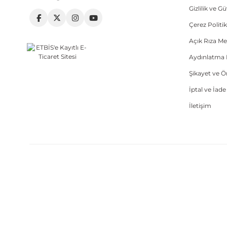
Gizlilik ve G
Çerez Politik
Açık Rıza Me
Aydınlatma 
Şikayet ve 
İptal ve İad
İletişim