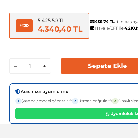
5.425,50 TL
455,74 TL
den başlaya
%20
4.340,40 TL
Havale/EFT ile
4.210,
Sepete Ekle
Aracınıza uyumlu mu
Şase no / model gönderin
Uzman doğrular
Onaylı sipa
1
2
3
Uyumluluk ko