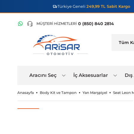
Türkiye Geneli
249,99 TL Sabit Kargo
0 (850) 840 2814
MÜŞTERİ HİZMETLERİ
OTOMOTIV
Aracını Seç
İç Aksesuarlar
Dış
Anasayfa
Body Kit ve Tampon
Yan Marşpiyel
Seat Leon M