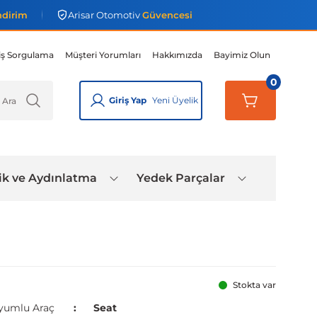
ndirim
Arisar Otomotiv
Güvencesi
iş Sorgulama
Müşteri Yorumları
Hakkımızda
Bayimiz Olun
0
Giriş Yap
Yeni Üyelik
ik ve Aydınlatma
Yedek Parçalar
Stokta var
yumlu Araç
Seat