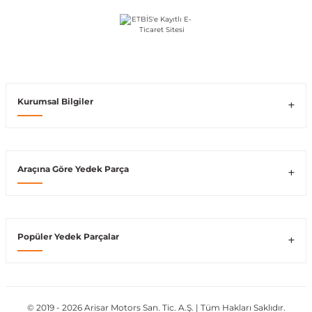
shi
Kurumsal Bilgiler
t
Araçına Göre Yedek Parça
e
Popüler Yedek Parçalar
© 2019 - 2026 Arisar Motors San. Tic. A.Ş. | Tüm Hakları Saklıdır.