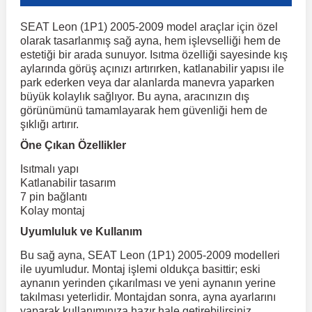
Kuga
Linea
H100
Dispatch
Primastar
Peugeot 406
Toyota Tacoma
GLC Serisi X243
Volkswagen 
Megane 2
TrailBlaz
SEAT Leon (1P1) 2005-2009 model araçlar için özel
Corsa F 2019 ve Sonrası
e Siren
Sonrası
r
ç Aksesuarlar
ış Aksesuarlar
aj & Şanzıman
olarak tasarlanmış sağ ayna, hem işlevselliği hem de
Audi TT
Volvo XC90
DS4
H350
Marea
Primera
Mondeo
Peugeot 407
Toyota Venza
GLC Serisi X253
Volkswagen 
Megane 3
estetiği bir arada sunuyor. Isıtma özelliği sayesinde kış
aylarında görüş açınızı artırırken, katlanabilir yapısı ile
Trax 2013-2022
eflektör
Crossland
park ederken veya dar alanlarda manevra yaparken
i10
DS5
Pulsar
Mirafiori
Mustang
Toyota Verso
Peugeot 5008
Volkswagen 
Megane 4
GLE Coupe
ve Kolçak Aparatları
pağı ve Ayna Sinyalleri
ar
aim
büyük kolaylık sağlıyor. Bu ayna, aracınızın dış
Trax 2023 v
Sinyal ve Parçaları
görünümünü tamamlayarak hem güvenliği hem de
Crossland X
i20
DS7
Palio
Puma
Modus
Qashqai
Toyota Yaris
Peugeot 508
GLE Serisi W16
Volkswagen T
Diğer Ürünler
Ayna Kapakları
şıklığı artırır.
 Kılıf ve Yastık
esuarları
Sis Farı ve Parçaları
Öne Çıkan Özellikler
i30
R 12
Panda
Jumper
Ranger
Skystar
Peugeot 607
GLK Serisi X204
Volkswagen Ta
Bagaj Çıtası
Frontera
istemi
Isıtmalı yapı
Stop Lambası ve
Katlanabilir tasarım
Parçaları
İ40
R 19
Punto
Jumpy
Sunny
Raptor
Peugeot Bipper
GLS Serisi X167
Volkswage
7 pin bağlantı
gaj Ve Ara Atkı
Grandland
Kolay montaj
o
şpiyel
Tavan, Plaka, Bagaj
İoniq
Nemo
Metris
Scudo
S-Max
R 9-11
Terrano
Peugeot Boxer
Volkswagen 
Lambası
Uyumluluk ve Kullanım
sesuarları
Grandland X
it
Bu sağ ayna, SEAT Leon (1P1) 2005-2009 modelleri
İx35
Saxo
Sedici
X-Trail
Taunus
Safrane
Peugeot Expert
ML Serisi W164
Volkswagen
su
ile uyumludur. Montaj işlemi oldukça basittir; eski
aynanın yerinden çıkarılması ve yeni aynanın yerine
İx45
Siena
Scenic
Transit
Spacetourer
S Serisi W221
Peugeot Partner
Volkswagen 
İnsignia
 Dış Trim Parçaları
takılması yeterlidir. Montajdan sonra, ayna ayarlarını
yaparak kullanımınıza hazır hale getirebilirsiniz.