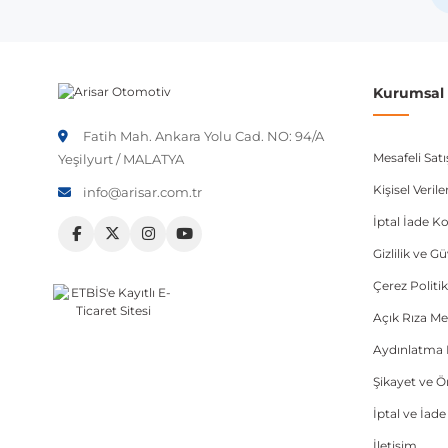
Not:
Araç üreticileri aynı model yılı içerisinde farklı 
etmeniz önerilir.
Kurumsal B
Fatih Mah. Ankara Yolu Cad. NO: 94/A
Mesafeli Sat
Yeşilyurt / MALATYA
Kişisel Veri
info@arisar.com.tr
İptal İade Ko
Gizlilik ve G
Çerez Politik
Açık Rıza Me
Aydınlatma 
Şikayet ve 
İptal ve İad
İletişim