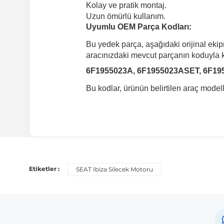
Kolay ve pratik montaj.
Uzun ömürlü kullanım.
Uyumlu OEM Parça Kodları:
Bu yedek parça, aşağıdaki orijinal eki
aracınızdaki mevcut parçanın koduyla ka
6F1955023A, 6F1955023ASET, 6F19
Bu kodlar, ürünün belirtilen araç mode
Uyumlu Araç Modelleri
Bu ürün aşağıdaki araç modelleri ile uyumludur. Satın al
Etiketler :
SEAT Ibiza Silecek Motoru
Marka
Seat