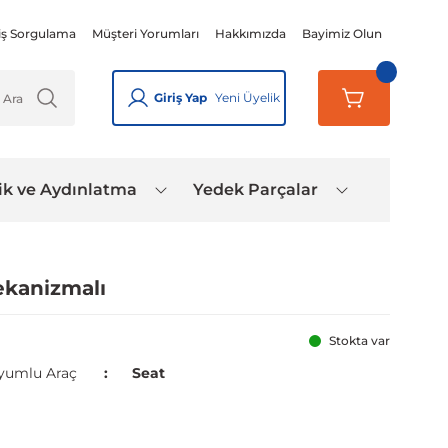
iş Sorgulama
Müşteri Yorumları
Hakkımızda
Bayimiz Olun
Giriş Yap
Yeni Üyelik
ik ve Aydınlatma
Yedek Parçalar
ekanizmalı
Stokta var
yumlu Araç
Seat