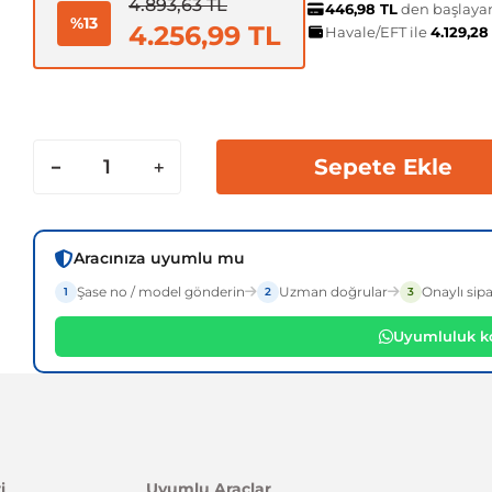
4.893,63 TL
446,98 TL
den başlayan 
%13
4.256,99 TL
Havale/EFT ile
4.129,28
Sepete Ekle
Aracınıza uyumlu mu
Şase no / model gönderin
Uzman doğrular
Onaylı sipa
1
2
3
Uyumluluk ko
i
Uyumlu Araçlar