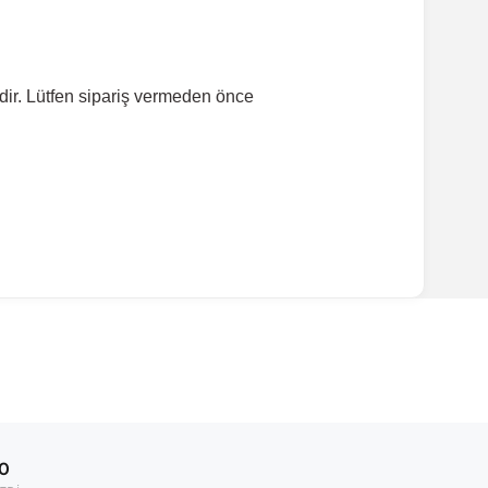
dir. Lütfen sipariş vermeden önce
ırmanız tavsiye edilir.
Model Yılı
2017-2021
00