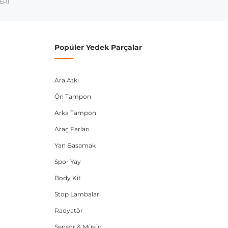
umarası veya şasi numarası ile uyumluluğu kontrol
ERİ
Popüler Yedek Parçalar
Ara Atkı
Ön Tampon
Arka Tampon
Araç Farları
Yan Basamak
Spor Yay
Body Kit
Stop Lambaları
Radyatör
Sensör & Müşür