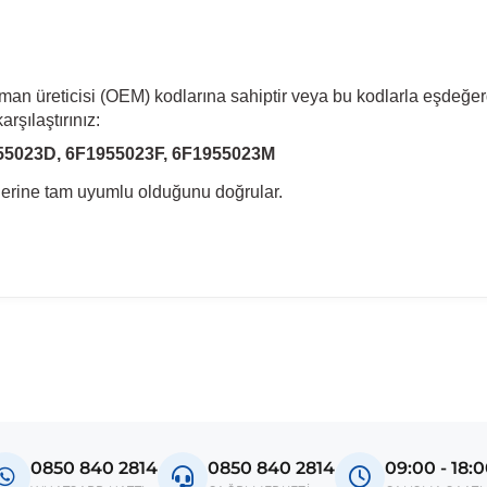
pman üreticisi (OEM) kodlarına sahiptir veya bu kodlarla eşdeğer
rşılaştırınız:
55023D, 6F1955023F, 6F1955023M
llerine tam uyumlu olduğunu doğrular.
madan önce ürün görsellerini ve OEM numaralarını aracınız ile karşılaşt
Model
Ibiza V
0850 840 2814
0850 840 2814
09:00 - 18: