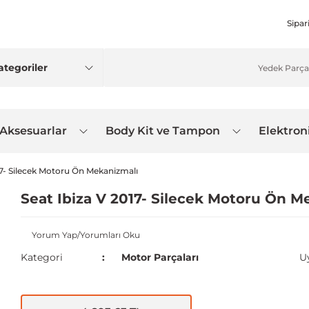
Sipar
 Aksesuarlar
Body Kit ve Tampon
Elektron
17- Silecek Motoru Ön Mekanizmalı
Seat Ibiza V 2017- Silecek Motoru Ön M
Yorum Yap/Yorumları Oku
Kategori
Motor Parçaları
U