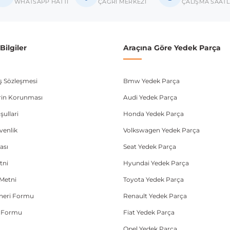
donanım ve kasa tipleri kullanabilmektedir. Sipariş vermeden önce OEM n
WHATSAPP HATTI
ÇAĞRI MERKEZİ
ÇALIŞMA SAATL
ilgiler
Araçına Göre Yedek Parça
ış Sözleşmesi
Bmw Yedek Parça
lerin Korunması
Audi Yedek Parça
şullari
Honda Yedek Parça
üvenlik
Volkswagen Yedek Parça
ası
Seat Yedek Parça
tni
Hyundai Yedek Parça
Metni
Toyota Yedek Parça
Öneri Formu
Renault Yedek Parça
e Formu
Fiat Yedek Parça
Opel Yedek Parça