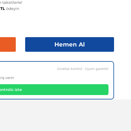
taksitlerle!
 TL
ödeyin
Hemen Al
Ücretsiz kontrol · Uyum garantili
riş verin
ntrolü iste