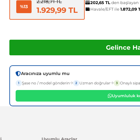
2.218,71 TL
202,65 TL
den başlayan t
%13
1.929,99 TL
Havale/EFT ile
1.872,09 
Gelince H
Aracınıza uyumlu mu
Şase no / model gönderin
Uzman doğrular
Onaylı sipa
1
2
3
Uyumluluk ko
i
Uyumlu Araçlar