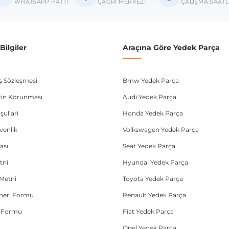
donanım ve kasa tipleri kullanabilmektedir. Sipariş vermeden önce OEM n
WHATSAPP HATTI
ÇAĞRI MERKEZİ
ÇALIŞMA SAATL
ilgiler
Araçına Göre Yedek Parça
ış Sözleşmesi
Bmw Yedek Parça
lerin Korunması
Audi Yedek Parça
şullari
Honda Yedek Parça
üvenlik
Volkswagen Yedek Parça
ası
Seat Yedek Parça
tni
Hyundai Yedek Parça
Metni
Toyota Yedek Parça
Öneri Formu
Renault Yedek Parça
e Formu
Fiat Yedek Parça
Opel Yedek Parça