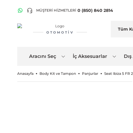
0 (850) 840 2814
MÜŞTERİ HİZMETLERİ
OTOMOTIV
Aracını Seç
İç Aksesuarlar
Dış
Anasayfa
Body Kit ve Tampon
Panjurlar
Seat Ibiza 5 FR 2