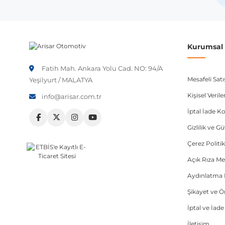
Not:
Araç üreticileri aynı model yılı içerisinde farklı 
etmeniz önerilir.
Kurumsal B
Fatih Mah. Ankara Yolu Cad. NO: 94/A
Mesafeli Sat
Yeşilyurt / MALATYA
Kişisel Veri
info@arisar.com.tr
İptal İade Ko
Gizlilik ve G
Çerez Politik
Açık Rıza Me
Aydınlatma 
Şikayet ve 
İptal ve İad
İletişim