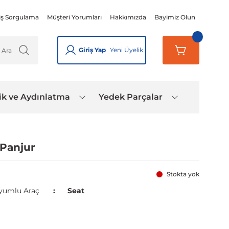
iş Sorgulama
Müşteri Yorumları
Hakkımızda
Bayimiz Olun
Giriş Yap
Yeni Üyelik
ik ve Aydınlatma
Yedek Parçalar
 Panjur
Stokta yok
yumlu Araç
Seat