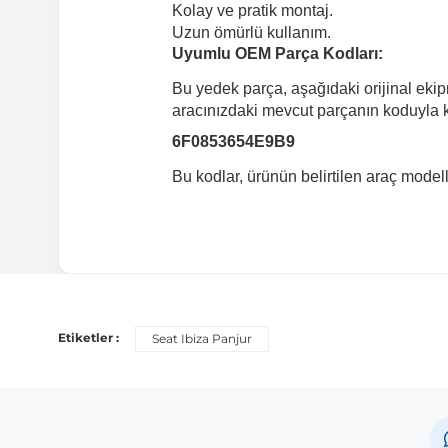
Kolay ve pratik montaj.
Uzun ömürlü kullanım.
Uyumlu OEM Parça Kodları:
Bu yedek parça, aşağıdaki orijinal eki
aracınızdaki mevcut parçanın koduyla ka
6F0853654E9B9
Bu kodlar, ürünün belirtilen araç mode
Uyumlu Araç Modelleri
Bu ürün aşağıdaki araç modelleri ile uyumludur. Satın al
Etiketler :
Seat Ibiza Panjur
Marka
Mod
Seat
Ibiz