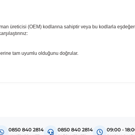
pman üreticisi (OEM) kodlarına sahiptir veya bu kodlarla eşdeğer
rşılaştırınız:
llerine tam uyumlu olduğunu doğrular.
madan önce ürün görsellerini ve OEM numaralarını aracınız ile karşılaşt
el
a 5 FR
0850 840 2814
0850 840 2814
09:00 - 18: