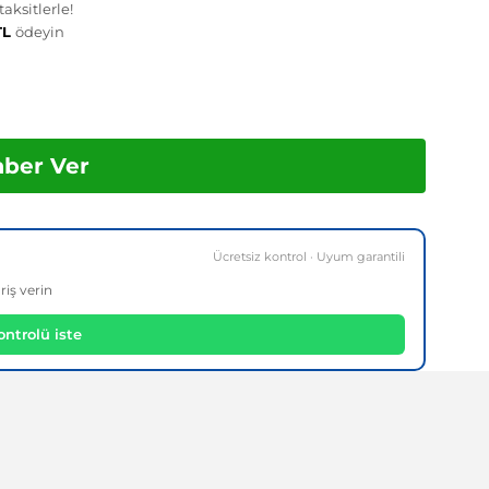
aksitlerle!
TL
ödeyin
aber Ver
Ücretsiz kontrol · Uyum garantili
riş verin
ntrolü iste