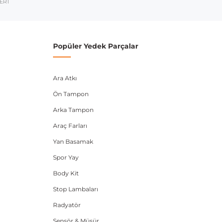
umarası veya şasi numarası ile uyumluluğu kontrol
ERİ
Popüler Yedek Parçalar
Ara Atkı
Ön Tampon
Arka Tampon
Araç Farları
Yan Basamak
Spor Yay
Body Kit
Stop Lambaları
Radyatör
Sensör & Müşür