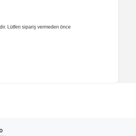
dir. Lütfen sipariş vermeden önce
ırmanız tavsiye edilir.
Model Yılı
2017-2020
00