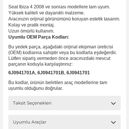
Seat Ibiza 4 2008 ve sonrası modellere tam uyum.
Yüksek kaliteli ve dayanıklı malzeme.
 Koruma
Volkswagen Taigo
İnsignia
Ranger
R 12
GLK Serisi X204
Jumper
Panda
i30
Skystar
Peugeot 607
Aracınızın orijinal görünümünü koruyan estetik tasarım.
Kolay ve pratik montaj.
Uzun ömürlü kullanım.
Volkswagen Teramont
Kadett
Raptor
R 19
GLS Serisi X167
Jumpy
Punto
İ40
Sunny
Peugeot Bipper
Uyumlu OEM Parça Kodları:
Bu yedek parça, aşağıdaki orijinal ekipman üreticisi
Takozu
Volkswagen Tiguan
Meriva
S-Max
R 9-11
Metris
Nemo
Scudo
İoniq
Terrano
Peugeot Boxer
(OEM) kodlarına sahiptir veya bu kodlarla eşdeğerdir.
Lütfen sipariş vermeden önce aracınızdaki mevcut
parçanın koduyla karşılaştırınız:
aza
Volkswagen Touareg
Mokka
Taunus
Safrane
ML Serisi W164
Saxo
Sedici
İx35
X-Trail
Peugeot Expert
6J0941701A, 6J0941701B, 6J0941701
Bu kodlar, ürünün belirtilen araç modellerine tam
i
en & Süspansiyon
Volkswagen Touran
Movano
Transit
Scenic
S Serisi W221
Spacetourer
Siena
İx45
Peugeot Partner
uyumlu olduğunu doğrular.
Taksit Seçenekleri
Volkswagen Transporter
Omega
Symbol
S Serisi W222
Xantia
Stilo
Kona
Peugeot RCZ
Uyumlu Araçlar
 & Müşür
Volkswagen Volt
Tigra
Taliant
S Serisi W223
Xsara
Talento
Lavita
Peugeot Rifter