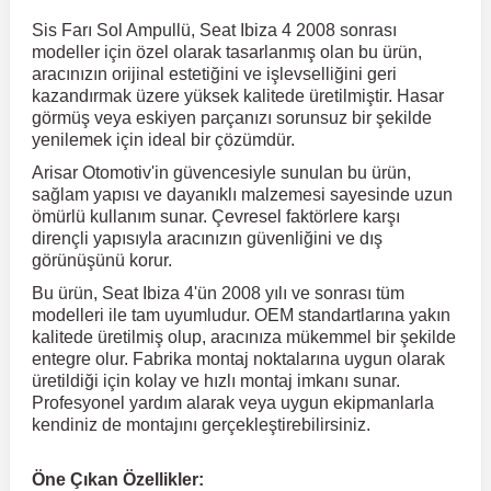
Sis Farı Sol Ampullü, Seat Ibiza 4 2008 sonrası
modeller için özel olarak tasarlanmış olan bu ürün,
r
ç Aksesuarlar
ış Aksesuarlar
e Siren
aj & Şanzıman
Volkswagen Multivan
Corsa E 2014-2019
Audi TT
Suburban 2015-2020
Galaxy
Latitude
GLA Serisi W156
X7 Serisi
C6
Freemont
Pilot
Getz
Stonic
MX-6
NX Coupe
Peugeot 4007
Toyota Prius
Volvo XC60
aracınızın orijinal estetiğini ve işlevselliğini geri
kazandırmak üzere yüksek kalitede üretilmiştir. Hasar
görmüş veya eskiyen parçanızı sorunsuz bir şekilde
ve Kolçak Aparatları
pağı ve Ayna Sinyalleri
ar
ör
aim
Volkswagen Passat
Corsa F 2019 ve Sonrası
Tahoe 2000-2006
Grand C-Max
Master
GLA Serisi X156
Z Serisi
C8
Fullback
S2000
Grand Santa Fe
Venga
RX-8
Pathfinder
Peugeot 4008
Toyota Proace City
Volvo XC70
yenilemek için ideal bir çözümdür.
Arisar Otomotiv'in güvencesiyle sunulan bu ürün,
sağlam yapısı ve dayanıklı malzemesi sayesinde uzun
 Kılıf ve Yastık
apakları
esuarları
ve Parçaları
rünler
Volkswagen Polo
Crossland
TrailBlazer 2011 ve Sonrası
Ka
Megane 1 1995-2003
GLB Serisi X247
Cactus
Kartal
ZR-V
H1
XCeed
XC-3
Patrol
Peugeot 405
Toyota RAV4
Volvo XC90
ömürlü kullanım sunar. Çevresel faktörlere karşı
dirençli yapısıyla aracınızın güvenliğini ve dış
görünüşünü korur.
ıtası
ı ve Parçaları
istemi
Volkswagen Scirocco
Crossland X
Trax 2013-2022
Kuga
Megane 2 2002-2008
GLC Serisi X243
Dispatch
Linea
H100
Primastar
Peugeot 406
Toyota Tacoma
Bu ürün, Seat Ibiza 4'ün 2008 yılı ve sonrası tüm
modelleri ile tam uyumludur. OEM standartlarına yakın
kalitede üretilmiş olup, aracınıza mükemmel bir şekilde
o
gaj Ve Ara Atkı
şpiyel
mbası ve Parçaları
Volkswagen Sharan
Frontera
Trax 2023 ve Sonrası
Mondeo
Megane 3 2008-2016
GLC Serisi X253
DS4
Marea
H350
Primera
Peugeot 407
Toyota Venza
entegre olur. Fabrika montaj noktalarına uygun olarak
üretildiği için kolay ve hızlı montaj imkanı sunar.
Profesyonel yardım alarak veya uygun ekipmanlarla
su
sesuarları
Plaka, Bagaj Lambası
it
Volkswagen T-Cross
Grandland
Mustang
Megane 4 2016-2024
GLE Coupe Serisi C292
DS5
Mirafiori
i10
Pulsar
Peugeot 5008
Toyota Verso
kendiniz de montajını gerçekleştirebilirsiniz.
 Dış Trim Parçaları
Volkswagen T-Roc
Grandland X
Puma
Modus
GLE Serisi W166
DS7
Palio
i20
Qashqai
Peugeot 508
Toyota Yaris
Öne Çıkan Özellikler: