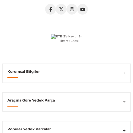
Vito W639
shi
X-Class W470
t
Kurumsal Bilgiler
e
Araçına Göre Yedek Parça
Popüler Yedek Parçalar