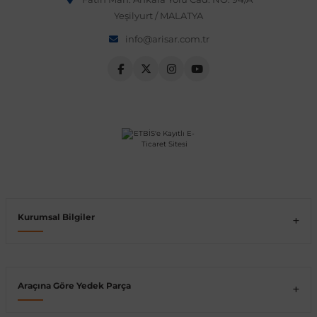
Yeşilyurt / MALATYA
Vito W639
info@arisar.com.tr
shi
X-Class W470
t
e
Kurumsal Bilgiler
Araçına Göre Yedek Parça