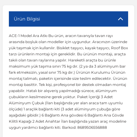
r
ç Aksesuarlar
ış Aksesuarlar
e Siren
aj & Şanzıman
Volkswagen Multivan
Corsa E 2014-2019
Audi TT
Suburban 2015-2020
Galaxy
Latitude
GLA Serisi W156
X7 Serisi
C6
Freemont
Pilot
Getz
Stonic
MX-6
NX Coupe
Peugeot 4007
Toyota Prius
Volvo XC60
Ürün Bilgisi
ACE-1 Model Ara Atkı Bu ürün, aracın tavanıyla tavan rayı
ve Kolçak Aparatları
pağı ve Ayna Sinyalleri
ar
ör
aim
Volkswagen Passat
Corsa F 2019 ve Sonrası
Tahoe 2000-2006
Grand C-Max
Master
GLA Serisi X156
Z Serisi
C8
Fullback
S2000
Grand Santa Fe
Venga
RX-8
Pathfinder
Peugeot 4008
Toyota Proace City
Volvo XC70
arasında boşluk olan modeller için uygundur. Aracınızın üzerinde
yük taşımak için kullanılır. Bisiklet taşıyıcı, kayak taşıyıcı, Roof Box
tarzı ürünlerin montajı için gereklidir. Bu ürünün montajı, araçta
 Kılıf ve Yastık
apakları
esuarları
ve Parçaları
rünler
Volkswagen Polo
Crossland
TrailBlazer 2011 ve Sonrası
Ka
Megane 1 1995-2003
GLB Serisi X247
Cactus
Kartal
ZR-V
H1
XCeed
XC-3
Patrol
Peugeot 405
Toyota RAV4
Volvo XC90
takılı olan tavan raylarına yapılır. Hareketli araçta bu ürünle
maksimum yük taşıma sınırı 75 kg dır. (2 ya da 3 alüminyum bar
fark etmeksizin, yasal sınır 75 kg dır.) Ürünün Kurulumu Ürünün
ıtası
ı ve Parçaları
istemi
Volkswagen Scirocco
Crossland X
Trax 2013-2022
Kuga
Megane 2 2002-2008
GLC Serisi X243
Dispatch
Linea
H100
Primastar
Peugeot 406
Toyota Tacoma
montaj talimatı, paketin içerisinde size teslim edilecektir. Ürünün
montajı basittir. Tek kişi, profesyonel bir destek olmadan montaj
yapabilir. Hatalı bir alışveriş yapılmadığı sürece, alüminyum
o
gaj Ve Ara Atkı
şpiyel
mbası ve Parçaları
Volkswagen Sharan
Frontera
Trax 2023 ve Sonrası
Mondeo
Megane 3 2008-2016
GLC Serisi X253
DS4
Marea
H350
Primera
Peugeot 407
Toyota Venza
çubukların kesilmesine gerek yoktur. Paket İçeriği 3 Adet
Alüminyum Çubuk (İlan başlığında yer alan araca tam uyumlu
ölçüde) 1 araçlık bağlantı kiti (3 adet alüminyum çubuğa göre
su
sesuarları
Plaka, Bagaj Lambası
it
Volkswagen T-Cross
Grandland
Mustang
Megane 4 2016-2024
GLE Coupe Serisi C292
DS5
Mirafiori
i10
Pulsar
Peugeot 5008
Toyota Verso
aşağıdaki gibidir.) 6 Bağlantı Ana gövdesi 6 Bağlantı Ana Gövde
Kilitli Kapağı 2 Adet Anahtar İlan başlığında yazan araç modeline
uygun yardımcı bağlantı kiti. Barkod: 8689506556888
 Dış Trim Parçaları
Volkswagen T-Roc
Grandland X
Puma
Modus
GLE Serisi W166
DS7
Palio
i20
Qashqai
Peugeot 508
Toyota Yaris