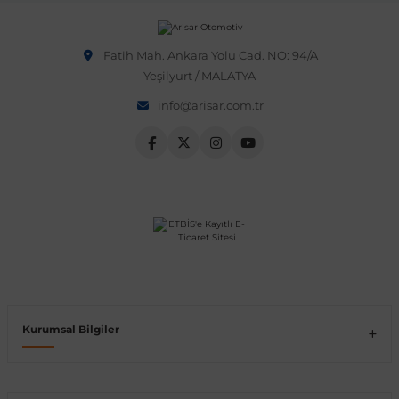
Vito W639
Fatih Mah. Ankara Yolu Cad. NO: 94/A
Yeşilyurt / MALATYA
shi
X-Class W470
info@arisar.com.tr
t
e
Kurumsal Bilgiler