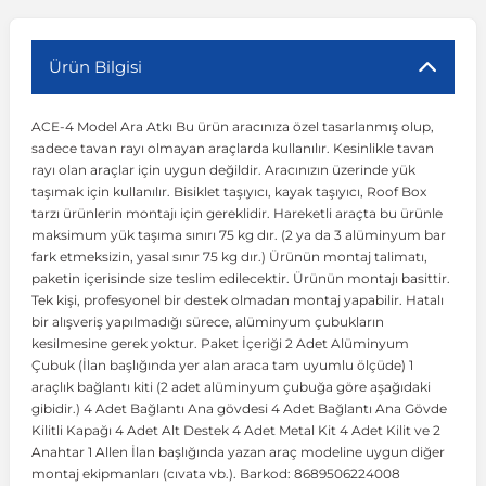
r
ç Aksesuarlar
ış Aksesuarlar
e Siren
aj & Şanzıman
Volkswagen Multivan
Corsa E 2014-2019
Audi TT
Suburban 2015-2020
Galaxy
Latitude
GLA Serisi W156
X7 Serisi
C6
Freemont
Pilot
Getz
Stonic
MX-6
NX Coupe
Peugeot 4007
Toyota Prius
Volvo XC60
Ürün Bilgisi
ACE-4 Model Ara Atkı Bu ürün aracınıza özel tasarlanmış olup,
ve Kolçak Aparatları
pağı ve Ayna Sinyalleri
ar
ör
aim
Volkswagen Passat
Corsa F 2019 ve Sonrası
Tahoe 2000-2006
Grand C-Max
Master
GLA Serisi X156
Z Serisi
C8
Fullback
S2000
Grand Santa Fe
Venga
RX-8
Pathfinder
Peugeot 4008
Toyota Proace City
Volvo XC70
sadece tavan rayı olmayan araçlarda kullanılır. Kesinlikle tavan
rayı olan araçlar için uygun değildir. Aracınızın üzerinde yük
taşımak için kullanılır. Bisiklet taşıyıcı, kayak taşıyıcı, Roof Box
 Kılıf ve Yastık
apakları
esuarları
ve Parçaları
rünler
Volkswagen Polo
Crossland
TrailBlazer 2011 ve Sonrası
Ka
Megane 1 1995-2003
GLB Serisi X247
Cactus
Kartal
ZR-V
H1
XCeed
XC-3
Patrol
Peugeot 405
Toyota RAV4
Volvo XC90
tarzı ürünlerin montajı için gereklidir. Hareketli araçta bu ürünle
maksimum yük taşıma sınırı 75 kg dır. (2 ya da 3 alüminyum bar
fark etmeksizin, yasal sınır 75 kg dır.) Ürünün montaj talimatı,
ıtası
ı ve Parçaları
istemi
Volkswagen Scirocco
Crossland X
Trax 2013-2022
Kuga
Megane 2 2002-2008
GLC Serisi X243
Dispatch
Linea
H100
Primastar
Peugeot 406
Toyota Tacoma
paketin içerisinde size teslim edilecektir. Ürünün montajı basittir.
Tek kişi, profesyonel bir destek olmadan montaj yapabilir. Hatalı
bir alışveriş yapılmadığı sürece, alüminyum çubukların
o
gaj Ve Ara Atkı
şpiyel
mbası ve Parçaları
Volkswagen Sharan
Frontera
Trax 2023 ve Sonrası
Mondeo
Megane 3 2008-2016
GLC Serisi X253
DS4
Marea
H350
Primera
Peugeot 407
Toyota Venza
kesilmesine gerek yoktur. Paket İçeriği 2 Adet Alüminyum
Çubuk (İlan başlığında yer alan araca tam uyumlu ölçüde) 1
araçlık bağlantı kiti (2 adet alüminyum çubuğa göre aşağıdaki
su
sesuarları
Plaka, Bagaj Lambası
it
Volkswagen T-Cross
Grandland
Mustang
Megane 4 2016-2024
GLE Coupe Serisi C292
DS5
Mirafiori
i10
Pulsar
Peugeot 5008
Toyota Verso
gibidir.) 4 Adet Bağlantı Ana gövdesi 4 Adet Bağlantı Ana Gövde
Kilitli Kapağı 4 Adet Alt Destek 4 Adet Metal Kit 4 Adet Kilit ve 2
Anahtar 1 Allen İlan başlığında yazan araç modeline uygun diğer
 Dış Trim Parçaları
Volkswagen T-Roc
Grandland X
Puma
Modus
GLE Serisi W166
DS7
Palio
i20
Qashqai
Peugeot 508
Toyota Yaris
montaj ekipmanları (cıvata vb.). Barkod: 8689506224008