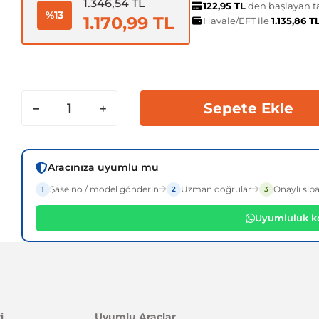
1.346,54 TL
122,95 TL
den başlayan ta
%13
1.170,99 TL
Havale/EFT ile
1.135,86 T
Sepete Ekle
Aracınıza uyumlu mu
Şase no / model gönderin
Uzman doğrular
Onaylı sipa
1
2
3
Uyumluluk ko
i
Uyumlu Araçlar