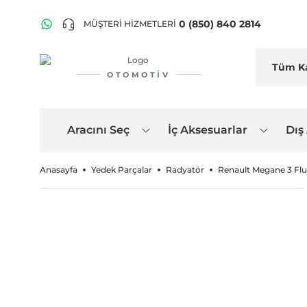
0 (850) 840 2814
MÜŞTERİ HİZMETLERİ
OTOMOTIV
Aracını Seç
İç Aksesuarlar
Dış
Anasayfa
Yedek Parçalar
Radyatör
Renault Megane 3 Flu