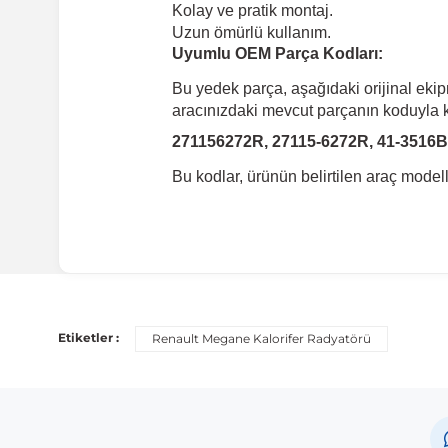
Kolay ve pratik montaj.
Uzun ömürlü kullanım.
Uyumlu OEM Parça Kodları:
Bu yedek parça, aşağıdaki orijinal eki
aracınızdaki mevcut parçanın koduyla ka
271156272R, 27115-6272R, 41-3516B
Bu kodlar, ürünün belirtilen araç mode
Uyumlu Araç Modelleri
Bu ürün aşağıdaki araç modelleri ile uyumludur. Satın al
Etiketler :
Renault Megane Kalorifer Radyatörü
Marka
Mo
Renault
Me
Renault
Fl