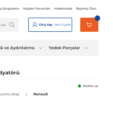
iş Sorgulama
Müşteri Yorumları
Hakkımızda
Bayimiz Olun
Giriş Yap
Yeni Üyelik
ik ve Aydınlatma
Yedek Parçalar
dyatörü
Stokta var
yumlu Araç
Renault