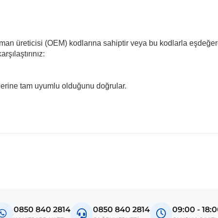
pman üreticisi (OEM) kodlarına sahiptir veya bu kodlarla eşdeğer
rşılaştırınız:
llerine tam uyumlu olduğunu doğrular.
madan önce ürün görsellerini ve OEM numaralarını aracınız ile karşılaşt
del
gane 3
0850 840 2814
0850 840 2814
09:00 - 18:
uence