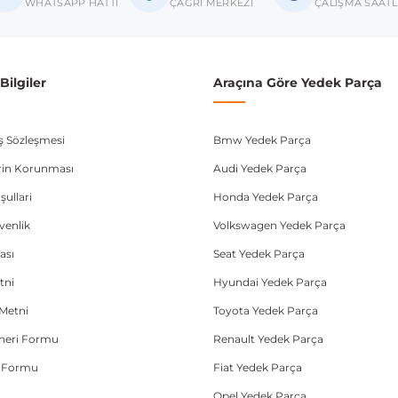
WHATSAPP HATTI
ÇAĞRI MERKEZİ
ÇALIŞMA SAATL
donanım ve kasa tipleri kullanabilmektedir. Sipariş vermeden önce OEM n
ilgiler
Araçına Göre Yedek Parça
ış Sözleşmesi
Bmw Yedek Parça
lerin Korunması
Audi Yedek Parça
şullari
Honda Yedek Parça
üvenlik
Volkswagen Yedek Parça
ası
Seat Yedek Parça
tni
Hyundai Yedek Parça
Metni
Toyota Yedek Parça
Öneri Formu
Renault Yedek Parça
e Formu
Fiat Yedek Parça
Opel Yedek Parça