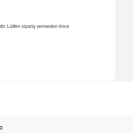
dir. Lütfen sipariş vermeden önce
ırmanız tavsiye edilir.
Model Yılı
2008-2016
00
2009-2016