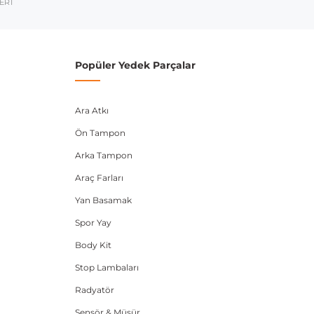
ERİ
umarası veya şasi numarası ile uyumluluğu kontrol
Popüler Yedek Parçalar
Ara Atkı
Ön Tampon
Arka Tampon
Araç Farları
Yan Basamak
Spor Yay
Body Kit
Stop Lambaları
Radyatör
Sensör & Müşür