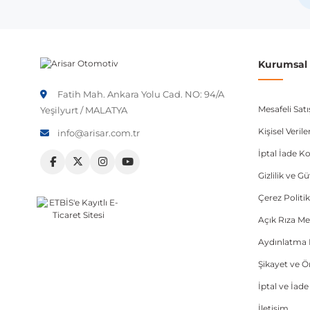
Not:
Araç üreticileri aynı model yılı içerisinde farklı 
etmeniz önerilir.
Kurumsal B
Fatih Mah. Ankara Yolu Cad. NO: 94/A
Mesafeli Sat
Yeşilyurt / MALATYA
Kişisel Veri
info@arisar.com.tr
İptal İade Ko
Gizlilik ve G
Çerez Politik
Açık Rıza Me
Aydınlatma 
Şikayet ve 
İptal ve İad
İletişim