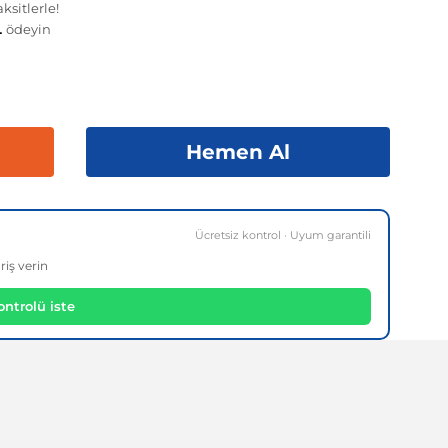
ksitlerle!
L
ödeyin
Hemen Al
Ücretsiz kontrol · Uyum garantili
riş verin
ntrolü iste