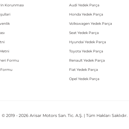
lerin Korunması
Audi Yedek Parça
şullari
Honda Yedek Parça
üvenlik
Volkswagen Yedek Parça
ası
Seat Yedek Parça
tni
Hyundai Yedek Parça
Metni
Toyota Yedek Parça
Öneri Formu
Renault Yedek Parça
e Formu
Fiat Yedek Parça
Opel Yedek Parça
© 2019 - 2026 Arisar Motors San. Tic. A.Ş. | Tüm Hakları Saklıdır.