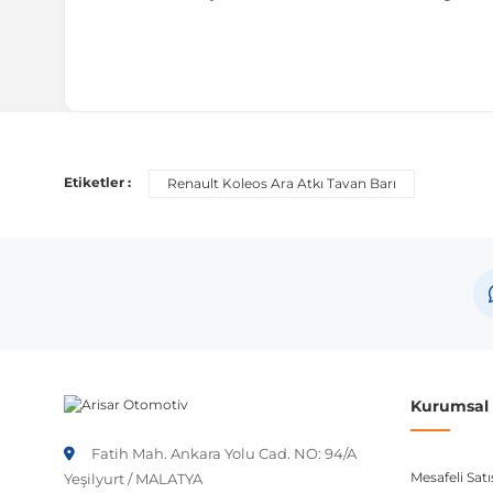
Uyumlu Araç Modelleri
Bu ürün aşağıdaki araç modelleri ile uyumludur. Satın al
Etiketler :
Renault Koleos Ara Atkı Tavan Barı
Marka
Model
Renault
Koleos HY Post-F
Not:
Araç üreticileri aynı model yılı içerisinde farklı 
etmeniz önerilir.
Kurumsal B
Fatih Mah. Ankara Yolu Cad. NO: 94/A
Mesafeli Sat
Yeşilyurt / MALATYA