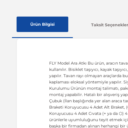
Ürün Bilgisi
Taksit Seçenekler
FLY Model Ara Atkı Bu ürün, aracın tava
kullanılır. Bisiklet taşıyıcı, kayak taşıy
yapılır. Tavan rayı olmayan araçlarda b
kaplaması eloksal yöntemiyle yapılır. Si
Kurulumu Ürünün montaj talimatı, paketi
montaj yapabilir. Hatalı bir alışveriş
Çubuk (İlan başlığında yer alan araca 
Braketi Koruyucusu 4 Adet Alt Braket, (
Koruyucusu 4 Adet Cıvata (+ ya da ⬡) 4
ürünlerle uyumluluğunu teyit etmek içi
başka bir firmadan alınan herhangi bi