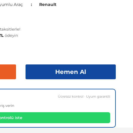
yumlu Araç
Renault
aksitlerle!
 TL
ödeyin
Hemen Al
Ücretsiz kontrol · Uyum garantili
riş verin
ntrolü iste