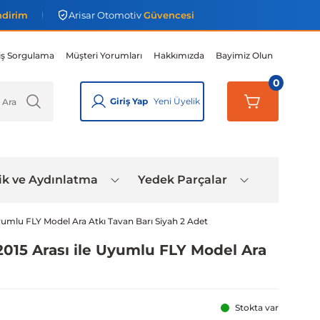
ndirim
Arisar Otomotiv
Güvencesi
iş Sorgulama
Müşteri Yorumları
Hakkımızda
Bayimiz Olun
0
Giriş Yap
Yeni Üyelik
ik ve Aydınlatma
Yedek Parçalar
Uyumlu FLY Model Ara Atkı Tavan Barı Siyah 2 Adet
2015 Arası ile Uyumlu FLY Model Ara
Stokta var