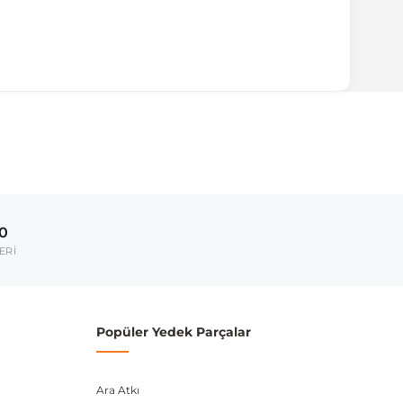
ırmanız tavsiye edilir.
Model Yılı
2012-2015
00
umarası veya şasi numarası ile uyumluluğu kontrol
ERİ
Popüler Yedek Parçalar
Ara Atkı