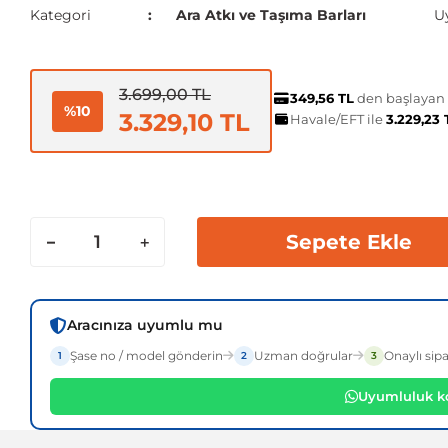
Kategori
Ara Atkı ve Taşıma Barları
U
3.699,00 TL
349,56 TL
den başlayan t
%10
3.329,10 TL
Havale/EFT ile
3.229,23
Sepete Ekle
Aracınıza uyumlu mu
Şase no / model gönderin
Uzman doğrular
Onaylı sipa
1
2
3
Uyumluluk ko