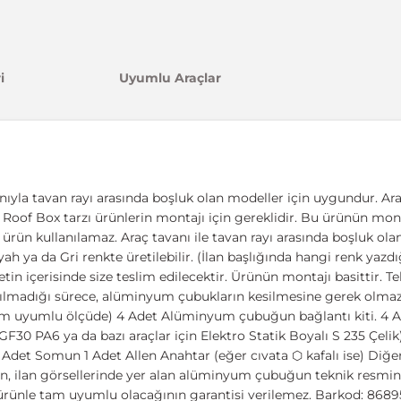
i
Uyumlu Araçlar
nıyla tavan rayı arasında boşluk olan modeller için uygundur. Ara
ıcı, Roof Box tarzı ürünlerin montajı için gereklidir. Bu ürünün mont
u ürün kullanılamaz. Araç tavanı ile tavan rayı arasında boşluk o
yah ya da Gri renkte üretilebilir. (İlan başlığında hangi renk yazd
n içerisinde size teslim edilecektir. Ürünün montajı basittir. Te
 yapılmadığı sürece, alüminyum çubukların kesilmesine gerek olma
tam uyumlu ölçüde) 4 Adet Alüminyum çubuğun bağlantı kiti. 4 A
GF30 PA6 ya da bazı araçlar için Elektro Statik Boyalı S 235 Çeli
 Adet Somun 1 Adet Allen Anahtar (eğer cıvata ⬡ kafalı ise) Diğ
n, ilan görsellerinde yer alan alüminyum çubuğun teknik resmini
r ürünle tam uyumlu olacağının garantisi verilemez. Barkod: 86