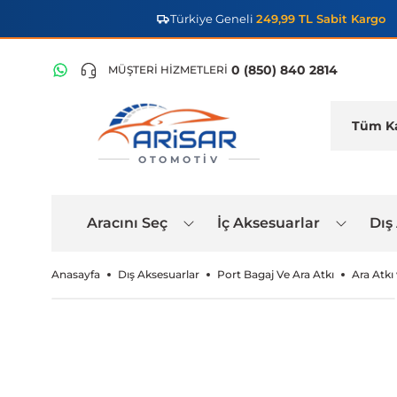
Türkiye Geneli
249,99 TL Sabit Kargo
0 (850) 840 2814
MÜŞTERİ HİZMETLERİ
OTOMOTIV
Aracını Seç
İç Aksesuarlar
Dış
Anasayfa
Dış Aksesuarlar
Port Bagaj Ve Ara Atkı
Ara Atkı