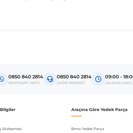
madan önce ürün görsellerini ve OEM numaralarını aracınız ile karşılaşt
acelift
0850 840 2814
0850 840 2814
09:00 - 18:
donanım ve kasa tipleri kullanabilmektedir. Sipariş vermeden önce OEM n
WHATSAPP HATTI
ÇAĞRI MERKEZİ
ÇALIŞMA SAATL
ilgiler
Araçına Göre Yedek Parça
ış Sözleşmesi
Bmw Yedek Parça