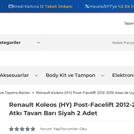
Kredi Kartına
12 Taksit İmkanı
Havale/EFT'ye
%3 Ek İ
Sipar
 Aksesuarlar
Body Kit ve Tampon
Elektron
 ve Taşıma Barları
Renault Koleos (HY) Post-Facelift 2012-2015 Arası ile 
Renault Koleos (HY) Post-Facelift 2012-
Atkı Tavan Barı Siyah 2 Adet
Yorum Yap/Yorumları Oku