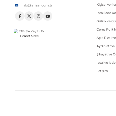
Kişisel Veri
info@arisar.com.tr
İptal İade Ko
Gizlilik ve G
Çerez Politik
Açık Rıza Me
Aydınlatma 
Şikayet ve 
İptal ve İad
İletişim