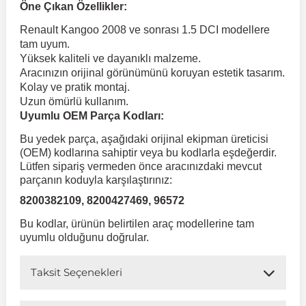
Öne Çıkan Özellikler:
Renault Kangoo 2008 ve sonrası 1.5 DCI modellere
 Koruma
Volkswagen Taigo
İnsignia
Ranger
R 12
GLK Serisi X204
Jumper
Panda
i30
Skystar
Peugeot 607
tam uyum.
Yüksek kaliteli ve dayanıklı malzeme.
Aracınızın orijinal görünümünü koruyan estetik tasarım.
Volkswagen Teramont
Kadett
Raptor
R 19
GLS Serisi X167
Jumpy
Punto
İ40
Sunny
Peugeot Bipper
Kolay ve pratik montaj.
Uzun ömürlü kullanım.
Uyumlu OEM Parça Kodları:
Takozu
Volkswagen Tiguan
Meriva
S-Max
R 9-11
Metris
Nemo
Scudo
İoniq
Terrano
Peugeot Boxer
Bu yedek parça, aşağıdaki orijinal ekipman üreticisi
(OEM) kodlarına sahiptir veya bu kodlarla eşdeğerdir.
aza
Volkswagen Touareg
Mokka
Taunus
Safrane
ML Serisi W164
Saxo
Sedici
İx35
X-Trail
Peugeot Expert
Lütfen sipariş vermeden önce aracınızdaki mevcut
parçanın koduyla karşılaştırınız:
8200382109, 8200427469, 96572
i
en & Süspansiyon
Volkswagen Touran
Movano
Transit
Scenic
S Serisi W221
Spacetourer
Siena
İx45
Peugeot Partner
Bu kodlar, ürünün belirtilen araç modellerine tam
uyumlu olduğunu doğrular.
Volkswagen Transporter
Omega
Symbol
S Serisi W222
Xantia
Stilo
Kona
Peugeot RCZ
Taksit Seçenekleri
 & Müşür
Volkswagen Volt
Tigra
Taliant
S Serisi W223
Xsara
Talento
Lavita
Peugeot Rifter