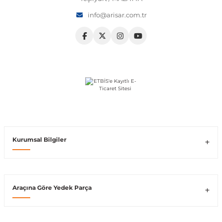
info@arisar.com.tr
Vito W639
shi
X-Class W470
t
Kurumsal Bilgiler
e
Araçına Göre Yedek Parça