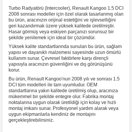
Turbo Radyatörü (Intercooler), Renault Kangoo 1.5 DCI
2008 sonrası modeller için özel olarak tasarlanmış olan
r
ç Aksesuarlar
ış Aksesuarlar
e Siren
aj & Şanzıman
Volkswagen Multivan
Corsa E 2014-2019
Audi TT
Suburban 2015-2020
Galaxy
Latitude
GLA Serisi W156
X7 Serisi
C6
Freemont
Pilot
Getz
Stonic
MX-6
NX Coupe
Peugeot 4007
Toyota Prius
Volvo XC60
bu ürün, aracınızın orijinal estetiğini ve işlevselliğini
geri kazandırmak üzere yüksek kalitede üretilmiştir.
Hasar görmüş veya eskiyen parçanızı sorunsuz bir
ve Kolçak Aparatları
pağı ve Ayna Sinyalleri
ar
ör
aim
Volkswagen Passat
Corsa F 2019 ve Sonrası
Tahoe 2000-2006
Grand C-Max
Master
GLA Serisi X156
Z Serisi
C8
Fullback
S2000
Grand Santa Fe
Venga
RX-8
Pathfinder
Peugeot 4008
Toyota Proace City
Volvo XC70
şekilde yenilemek için ideal bir çözümdür.
Yüksek kalite standartlarında sunulan bu ürün, sağlam
yapısı ve dayanıklı malzemesi sayesinde uzun ömürlü
 Kılıf ve Yastık
apakları
esuarları
ve Parçaları
rünler
Volkswagen Polo
Crossland
TrailBlazer 2011 ve Sonrası
Ka
Megane 1 1995-2003
GLB Serisi X247
Cactus
Kartal
ZR-V
H1
XCeed
XC-3
Patrol
Peugeot 405
Toyota RAV4
Volvo XC90
kullanım sunar. Çevresel faktörlere karşı dirençli
yapısıyla aracınızın güvenliğini ve dış görünüşünü
korur.
ıtası
ı ve Parçaları
istemi
Volkswagen Scirocco
Crossland X
Trax 2013-2022
Kuga
Megane 2 2002-2008
GLC Serisi X243
Dispatch
Linea
H100
Primastar
Peugeot 406
Toyota Tacoma
Bu ürün, Renault Kangoo'nun 2008 yılı ve sonrası 1.5
DCI tüm modelleri ile tam uyumludur. OEM
standartlarına yakın kalitede üretilmiş olup, aracınıza
o
gaj Ve Ara Atkı
şpiyel
mbası ve Parçaları
Volkswagen Sharan
Frontera
Trax 2023 ve Sonrası
Mondeo
Megane 3 2008-2016
GLC Serisi X253
DS4
Marea
H350
Primera
Peugeot 407
Toyota Venza
mükemmel bir şekilde entegre olur. Fabrika montaj
noktalarına uygun olarak üretildiği için kolay ve hızlı
montaj imkanı sunar. Profesyonel yardım alarak veya
su
sesuarları
Plaka, Bagaj Lambası
it
Volkswagen T-Cross
Grandland
Mustang
Megane 4 2016-2024
GLE Coupe Serisi C292
DS5
Mirafiori
i10
Pulsar
Peugeot 5008
Toyota Verso
uygun ekipmanlarla kendiniz de montajını
gerçekleştirebilirsiniz.
 Dış Trim Parçaları
Volkswagen T-Roc
Grandland X
Puma
Modus
GLE Serisi W166
DS7
Palio
i20
Qashqai
Peugeot 508
Toyota Yaris