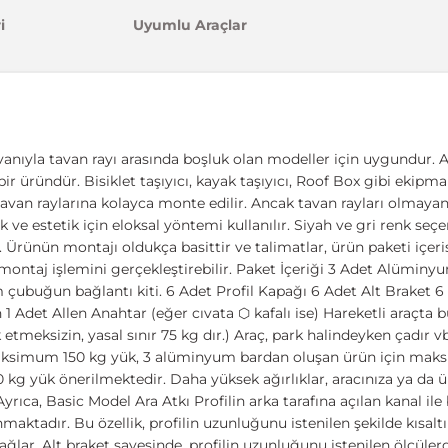
i
Uyumlu Araçlar
anıyla tavan rayı arasında boşluk olan modeller için uygundur. Ar
bir üründür. Bisiklet taşıyıcı, kayak taşıyıcı, Roof Box gibi ekip
tavan raylarına kolayca monte edilir. Ancak tavan rayları olmaya
k ve estetik için eloksal yöntemi kullanılır. Siyah ve gri renk seç
. Ürünün montajı oldukça basittir ve talimatlar, ürün paketi içerisi
ontaj işlemini gerçekleştirebilir. Paket İçeriği 3 Adet Alüminyu
ubuğun bağlantı kiti. 6 Adet Profil Kapağı 6 Adet Alt Braket 
1 Adet Allen Anahtar (eğer cıvata ⬡ kafalı ise) Hareketli araçta
 etmeksizin, yasal sınır 75 kg dır.) Araç, park halindeyken çadır v
aksimum 150 kg yük, 3 alüminyum bardan oluşan ürün için ma
g yük önerilmektedir. Daha yüksek ağırlıklar, aracınıza ya da ür
ıca, Basic Model Ara Atkı Profilin arka tarafına açılan kanal ile bi
maktadır. Bu özellik, profilin uzunluğunu istenilen şekilde kısa
ğlar. Alt braket sayesinde, profilin uzunluğunu istenilen ölçülerd