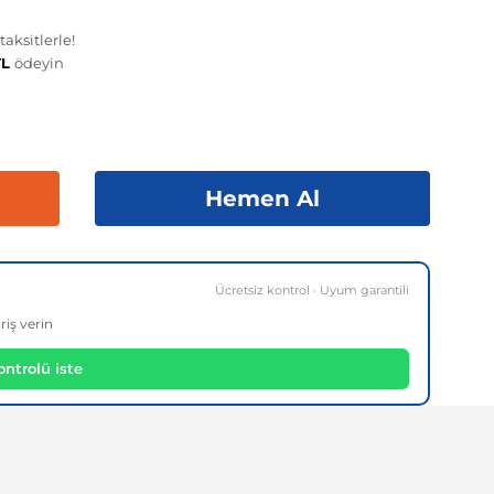
aksitlerle!
TL
ödeyin
Hemen Al
Ücretsiz kontrol · Uyum garantili
riş verin
ntrolü iste