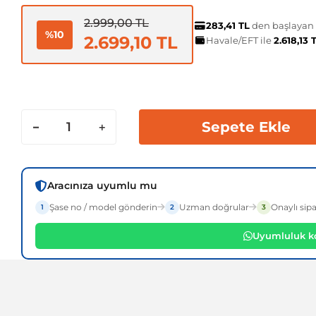
2.999,00 TL
283,41 TL
den başlayan t
%10
2.699,10 TL
Havale/EFT ile
2.618,13 
Sepete Ekle
Aracınıza uyumlu mu
Şase no / model gönderin
Uzman doğrular
Onaylı sipa
1
2
3
Uyumluluk ko