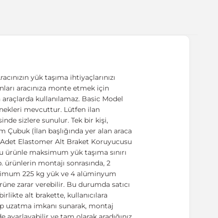
acınızın yük taşıma ihtiyaçlarınızı
manları aracınıza monte etmek için
n araçlarda kullanılamaz. Basic Model
enekleri mevcuttur. Lütfen ilan
nde sizlere sunulur. Tek bir kişi,
m Çubuk (İlan başlığında yer alan araca
6 Adet Elastomer Alt Braket Koruyucusu
 bu ürünle maksimum yük taşıma sınırı
b. ürünlerin montajı sonrasında, 2
ksimum 225 kg yük ve 4 alüminyum
üne zarar verebilir. Bu durumda satıcı
rlikte alt brakette, kullanıcılara
ltıp uzatma imkanı sunarak, montaj
e ayarlayabilir ve tam olarak aradığınız