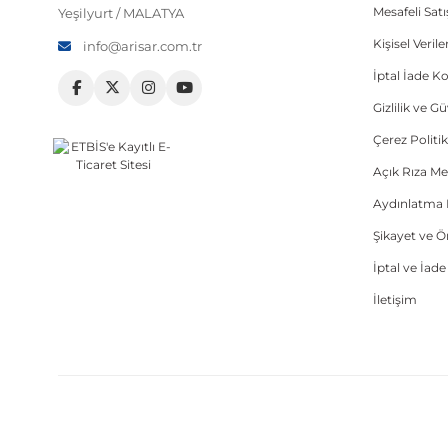
Mesafeli Sat
Yeşilyurt / MALATYA
Kişisel Veri
info@arisar.com.tr
İptal İade Ko
Gizlilik ve G
Çerez Politik
Açık Rıza Me
Aydınlatma 
Şikayet ve 
İptal ve İad
İletişim