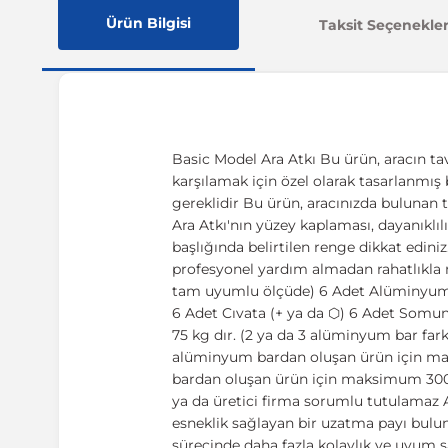
Ürün Bilgisi
Taksit Seçenekler
Basic Model Ara Atkı Bu ürün, aracın tav
karşılamak için özel olarak tasarlanmış 
gereklidir Bu ürün, aracınızda bulunan 
Ara Atkı'nın yüzey kaplaması, dayanıklılı
başlığında belirtilen renge dikkat ediniz
profesyonel yardım almadan rahatlıkla m
tam uyumlu ölçüde) 6 Adet Alüminyum ç
6 Adet Cıvata (+ ya da ⬡) 6 Adet Somun 
75 kg dır. (2 ya da 3 alüminyum bar fark
alüminyum bardan oluşan ürün için m
bardan oluşan ürün için maksimum 300 k
ya da üretici firma sorumlu tutulamaz Ayr
esneklik sağlayan bir uzatma payı bulun
sürecinde daha fazla kolaylık ve uyum sa