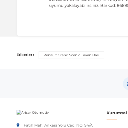
uyumu yakalayabilirsiniz. Barkod: 868
Uyumlu Araç Modelleri
Bu ürün aşağıdaki araç modelleri ile uyumludur. Satın al
Etiketler :
Renault Grand Scenic Tavan Barı
Marka
Model
Renault
Grand Sc
Not:
Araç üreticileri aynı model yılı içerisinde farklı 
etmeniz önerilir.
Kurumsal B
Fatih Mah. Ankara Yolu Cad. NO: 94/A