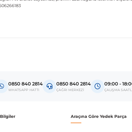
9506266183
madan önce ürün görsellerini ve OEM numaralarını aracınız ile karşılaşt
enic 3
0850 840 2814
0850 840 2814
09:00 - 18:
donanım ve kasa tipleri kullanabilmektedir. Sipariş vermeden önce OEM n
WHATSAPP HATTI
ÇAĞRI MERKEZİ
ÇALIŞMA SAATL
ilgiler
Araçına Göre Yedek Parça