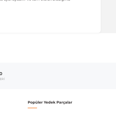
ırmanız tavsiye edilir.
Model Yılı
2009-2016
00
umarası veya şasi numarası ile uyumluluğu kontrol
ERİ
Popüler Yedek Parçalar