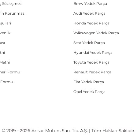
ış Sözleşmesi
Bmw Yedek Parça
lerin Korunması
Audi Yedek Parça
şullari
Honda Yedek Parça
üvenlik
Volkswagen Yedek Parça
ası
Seat Yedek Parça
tni
Hyundai Yedek Parça
Metni
Toyota Yedek Parça
Öneri Formu
Renault Yedek Parça
e Formu
Fiat Yedek Parça
Opel Yedek Parça
© 2019 - 2026 Arisar Motors San. Tic. A.Ş. | Tüm Hakları Saklıdır.