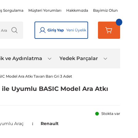
iş Sorgulama
Müşteri Yorumları
Hakkımızda
Bayimiz Olun
Giriş Yap
Yeni Üyelik
ik ve Aydınlatma
Yedek Parçalar
IC Model Ara Atkı Tavan Barı Gri 3 Adet
 ile Uyumlu BASIC Model Ara Atkı
Stokta var
yumlu Araç
Renault