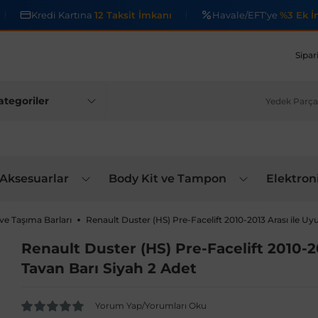
Kredi Kartına
12 Taksit İmkanı
Havale/EFT'ye
%3 Ek İ
Sipar
 Aksesuarlar
Body Kit ve Tampon
Elektron
 ve Taşıma Barları
Renault Duster (HS) Pre-Facelift 2010-2013 Arası ile U
Renault Duster (HS) Pre-Facelift 2010-2
Tavan Barı Siyah 2 Adet
Yorum Yap/Yorumları Oku