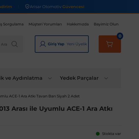
ndirim
Arisar Otomotiv
Güvencesi
iş Sorgulama
Müşteri Yorumları
Hakkımızda
Bayimiz Olun
0
Giriş Yap
Yeni Üyelik
ik ve Aydınlatma
Yedek Parçalar
yumlu ACE-1 Ara Atkı Tavan Barı Siyah 2 Adet
013 Arası ile Uyumlu ACE-1 Ara Atkı
Stokta var