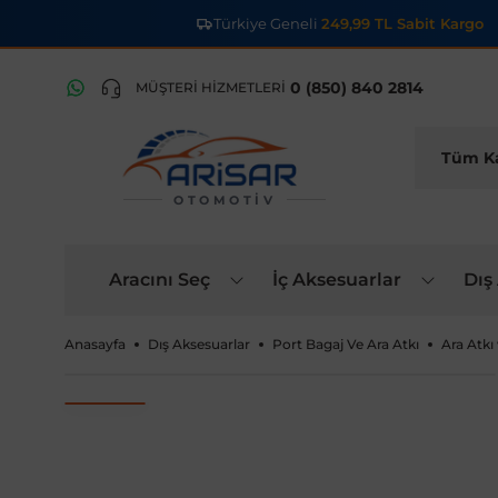
Türkiye Geneli
249,99 TL Sabit Kargo
0 (850) 840 2814
MÜŞTERİ HİZMETLERİ
OTOMOTIV
Aracını Seç
İç Aksesuarlar
Dış
Anasayfa
Dış Aksesuarlar
Port Bagaj Ve Ara Atkı
Ara Atkı