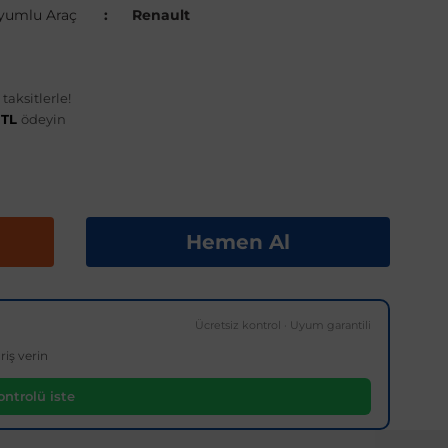
yumlu Araç
Renault
aksitlerle!
 TL
ödeyin
Hemen Al
Ücretsiz kontrol · Uyum garantili
riş verin
ntrolü iste