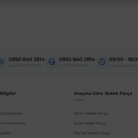
0850 840 2814
0850 840 2814
09:00 - 18:
WHATSAPP HATTI
ÇAĞRI MERKEZİ
ÇALIŞMA SAATL
ilgiler
Araçına Göre Yedek Parça
ış Sözleşmesi
Bmw Yedek Parça
lerin Korunması
Audi Yedek Parça
şullari
Honda Yedek Parça