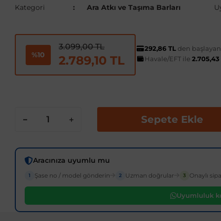
Kategori
Ara Atkı ve Taşıma Barları
U
3.099,00 TL
292,86 TL
den başlayan t
%10
2.789,10 TL
Havale/EFT ile
2.705,43
Sepete Ekle
Aracınıza uyumlu mu
Şase no / model gönderin
Uzman doğrular
Onaylı sipa
1
2
3
Uyumluluk ko