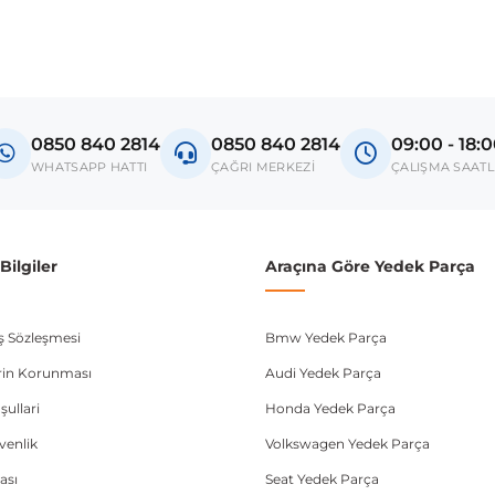
0850 840 2814
0850 840 2814
09:00 - 18:
WHATSAPP HATTI
ÇAĞRI MERKEZİ
ÇALIŞMA SAATL
ilgiler
Araçına Göre Yedek Parça
ış Sözleşmesi
Bmw Yedek Parça
lerin Korunması
Audi Yedek Parça
şullari
Honda Yedek Parça
üvenlik
Volkswagen Yedek Parça
ası
Seat Yedek Parça