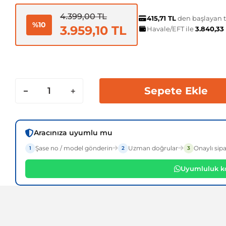
4.399,00 TL
415,71 TL
den başlayan ta
%10
3.959,10 TL
Havale/EFT ile
3.840,33
Sepete Ekle
Aracınıza uyumlu mu
Şase no / model gönderin
Uzman doğrular
Onaylı sipa
1
2
3
Uyumluluk ko