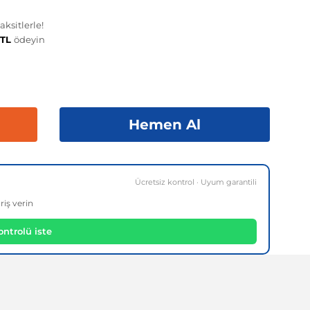
ksitlerle!
 TL
ödeyin
Hemen Al
Ücretsiz kontrol · Uyum garantili
riş verin
ntrolü iste