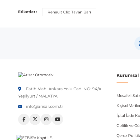
Etiketler :
Renault Clio Tavan Barı
Kurumsal B
Fatih Mah. Ankara Yolu Cad. NO: 94/A
Mesafeli Sat
Yeşilyurt / MALATYA
Kişisel Veri
info@arisar.com.tr
İptal İade Ko
Gizlilik ve G
Çerez Politik