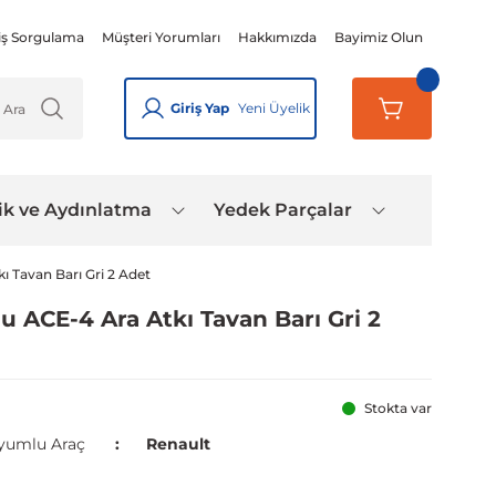
iş Sorgulama
Müşteri Yorumları
Hakkımızda
Bayimiz Olun
Giriş Yap
Yeni Üyelik
ik ve Aydınlatma
Yedek Parçalar
ı Tavan Barı Gri 2 Adet
u ACE-4 Ara Atkı Tavan Barı Gri 2
Stokta var
yumlu Araç
Renault