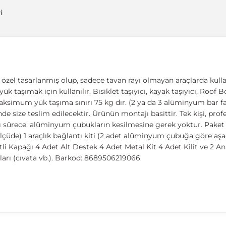
i
zel tasarlanmış olup, sadece tavan rayı olmayan araçlarda kullanıl
ük taşımak için kullanılır. Bisiklet taşıyıcı, kayak taşıyıcı, Roof 
aksimum yük taşıma sınırı 75 kg dır. (2 ya da 3 alüminyum bar fark
de size teslim edilecektir. Ürünün montajı basittir. Tek kişi, pr
dığı sürece, alüminyum çubukların kesilmesine gerek yoktur. Pake
çüde) 1 araçlık bağlantı kiti (2 adet alüminyum çubuğa göre aşağ
i Kapağı 4 Adet Alt Destek 4 Adet Metal Kit 4 Adet Kilit ve 2 Ana
rı (cıvata vb.). Barkod: 8689506219066