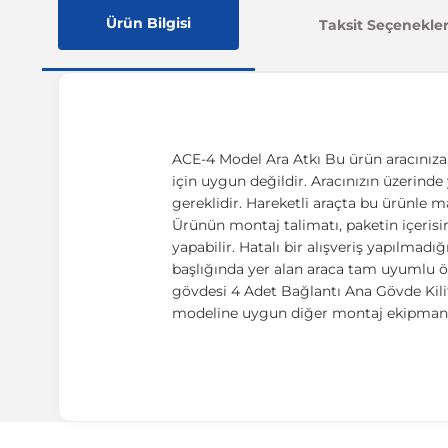
Ürün Bilgisi
Taksit Seçenekler
ACE-4 Model Ara Atkı Bu ürün aracınıza ö
için uygun değildir. Aracınızın üzerinde y
gereklidir. Hareketli araçta bu ürünle m
Ürünün montaj talimatı, paketin içerisin
yapabilir. Hatalı bir alışveriş yapılma
başlığında yer alan araca tam uyumlu öl
gövdesi 4 Adet Bağlantı Ana Gövde Kilitl
modeline uygun diğer montaj ekipmanla