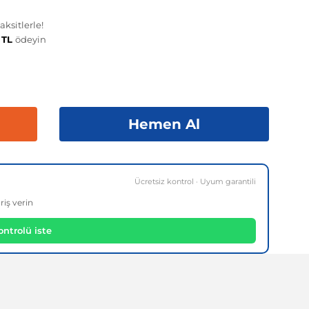
ksitlerle!
 TL
ödeyin
Hemen Al
Ücretsiz kontrol · Uyum garantili
riş verin
ntrolü iste