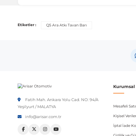
Uyumlu Araç Modelleri
Bu ürün aşağıdaki araç modelleri ile uyumludur. Satın al
Etiketler :
Q5 Ara Atkı Tavan Barı
Marka
Audi
Not:
Araç üreticileri aynı model yılı içerisinde farklı 
etmeniz önerilir.
Kurumsal B
Fatih Mah. Ankara Yolu Cad. NO: 94/A
Mesafeli Sat
Yeşilyurt / MALATYA
Kişisel Veri
info@arisar.com.tr
İptal İade Ko
Gizlilik ve G