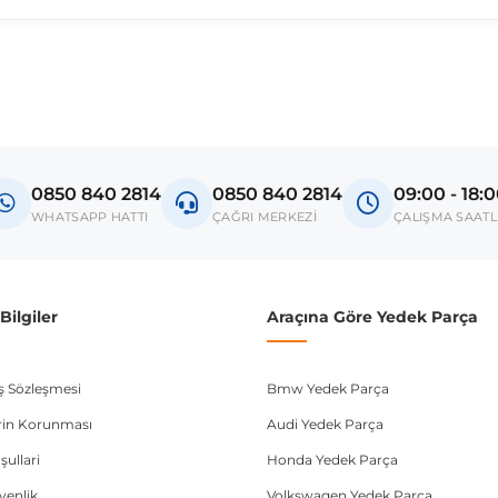
madan önce ürün görsellerini ve OEM numaralarını aracınız ile karşılaşt
Model
Q5
0850 840 2814
0850 840 2814
09:00 - 18:
donanım ve kasa tipleri kullanabilmektedir. Sipariş vermeden önce OEM n
WHATSAPP HATTI
ÇAĞRI MERKEZİ
ÇALIŞMA SAATL
ilgiler
Araçına Göre Yedek Parça
ış Sözleşmesi
Bmw Yedek Parça
lerin Korunması
Audi Yedek Parça
şullari
Honda Yedek Parça
üvenlik
Volkswagen Yedek Parça