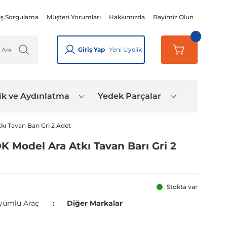
iş Sorgulama
Müşteri Yorumları
Hakkımızda
Bayimiz Olun
Giriş Yap
Yeni Üyelik
ik ve Aydınlatma
Yedek Parçalar
ı Tavan Barı Gri 2 Adet
K Model Ara Atkı Tavan Barı Gri 2
Stokta var
yumlu Araç
Diğer Markalar