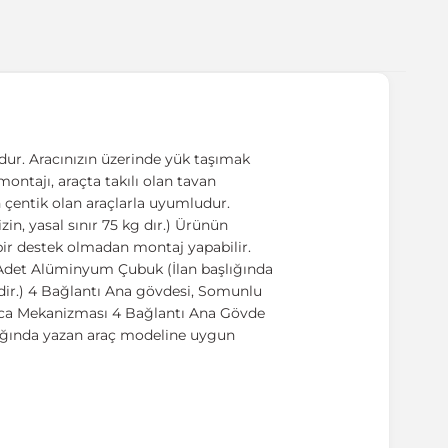
ur. Aracınızın üzerinde yük taşımak
 montajı, araçta takılı olan tavan
n çentik olan araçlarla uyumludur.
n, yasal sınır 75 kg dır.) Ürünün
l bir destek olmadan montaj yapabilir.
2 Adet Alüminyum Çubuk (İlan başlığında
dir.) 4 Bağlantı Ana gövdesi, Somunlu
nca Mekanizması 4 Bağlantı Ana Gövde
şlığında yazan araç modeline uygun