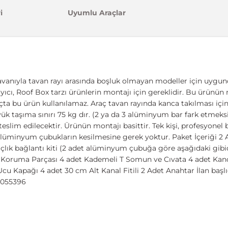
i
Uyumlu Araçlar
vanıyla tavan rayı arasında boşluk olmayan modeller için uygund
taşıyıcı, Roof Box tarzı ürünlerin montajı için gereklidir. Bu ürünün
açta bu ürün kullanılamaz. Araç tavan rayında kanca takılması içi
 taşıma sınırı 75 kg dır. (2 ya da 3 alüminyum bar fark etmeksizi
 teslim edilecektir. Ürünün montajı basittir. Tek kişi, profesyone
, alüminyum çubukların kesilmesine gerek yoktur. Paket İçeriği 
açlık bağlantı kiti (2 adet alüminyum çubuğa göre aşağıdaki gibi
r Koruma Parçası 4 adet Kademeli T Somun ve Cıvata 4 adet Ka
Ucu Kapağı 4 adet 30 cm Alt Kanal Fitili 2 Adet Anahtar İlan ba
69055396