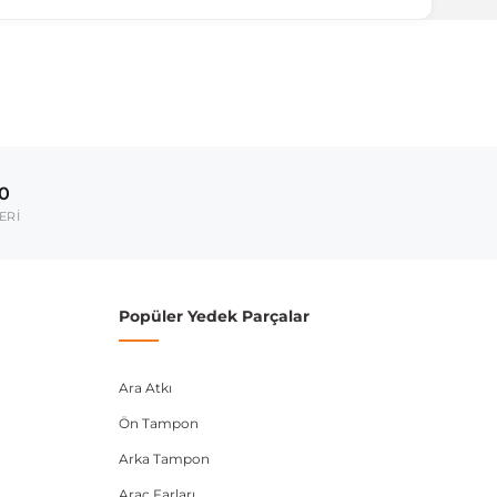
ırmanız tavsiye edilir.
Model Yılı
2017-2023
00
umarası veya şasi numarası ile uyumluluğu kontrol
ERİ
Popüler Yedek Parçalar
Ara Atkı
Ön Tampon
Arka Tampon
Araç Farları