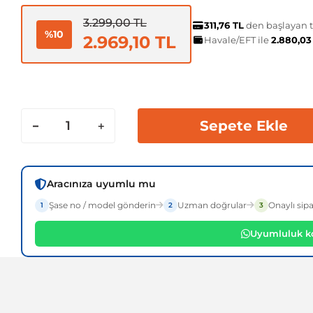
3.299,00 TL
311,76 TL
den başlayan ta
%10
2.969,10 TL
Havale/EFT ile
2.880,03
Sepete Ekle
Aracınıza uyumlu mu
Şase no / model gönderin
Uzman doğrular
Onaylı sipa
1
2
3
Uyumluluk ko