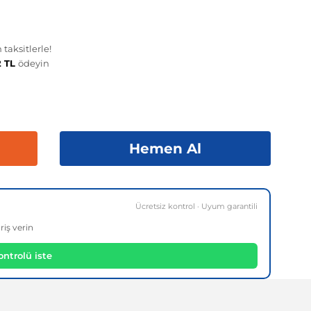
taksitlerle!
2 TL
ödeyin
Hemen Al
Ücretsiz kontrol · Uyum garantili
riş verin
ntrolü iste