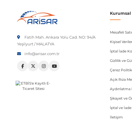
Kurumsal B
Mesafeli Sat
Fatih Mah. Ankara Yolu Cad. NO: 94/A
Kişisel Veri
Yeşilyurt / MALATYA
İptal İade Ko
info@arisar.com.tr
Gizlilik ve G
Çerez Politik
Açık Rıza Me
Aydınlatma 
Şikayet ve 
İptal ve İad
İletişim