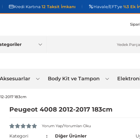
Kredi Kartına
12 Taksit İmkanı
Havale/EFT'ye
%3 Ek İ
Sipar
 Aksesuarlar
Body Kit ve Tampon
Elektron
12-2017 183cm
Peugeot 4008 2012-2017 183cm
Yorum Yap/Yorumları Oku
Kategori
Diğer Ürünler
U