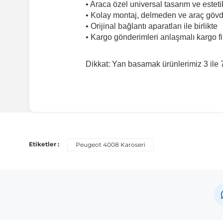
• Araca özel universal tasarım ve este
• Kolay montaj, delmeden ve araç göv
• Orijinal bağlantı aparatları ile birlikte
• Kargo gönderimleri anlaşmalı kargo fi
Dikkat: Yan basamak ürünlerimiz 3 ile
Uyumlu Araç Modelleri
Bu ürün aşağıdaki araç modelleri ile uyumludur. Satın al
Etiketler :
Peugeot 4008 Karoseri
Marka
Peugeot
Not:
Araç üreticileri aynı model yılı içerisinde farklı 
etmeniz önerilir.