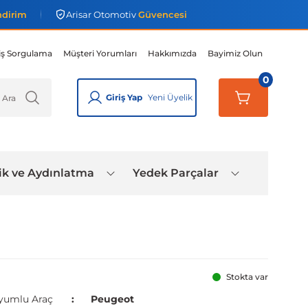
ndirim
Arisar Otomotiv
Güvencesi
iş Sorgulama
Müşteri Yorumları
Hakkımızda
Bayimiz Olun
0
Giriş Yap
Yeni Üyelik
ik ve Aydınlatma
Yedek Parçalar
Stokta var
yumlu Araç
Peugeot