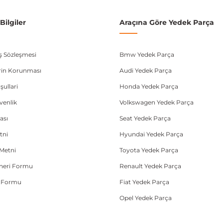
ilgiler
Araçına Göre Yedek Parça
ış Sözleşmesi
Bmw Yedek Parça
lerin Korunması
Audi Yedek Parça
şullari
Honda Yedek Parça
üvenlik
Volkswagen Yedek Parça
ası
Seat Yedek Parça
tni
Hyundai Yedek Parça
Metni
Toyota Yedek Parça
Öneri Formu
Renault Yedek Parça
e Formu
Fiat Yedek Parça
Opel Yedek Parça