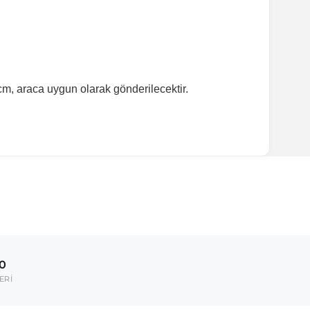
m, araca uygun olarak gönderilecektir.
ırmanız tavsiye edilir.
Model Yılı
2012-2017
00
umarası veya şasi numarası ile uyumluluğu kontrol
ERİ