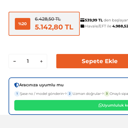
6.428,50 TL
539,99 TL
den başlayan 
%20
5.142,80 TL
Havale/EFT ile
4.988,5
Sepete Ekle
Aracınıza uyumlu mu
Şase no / model gönderin
Uzman doğrular
Onaylı sipa
1
2
3
Uyumluluk ko