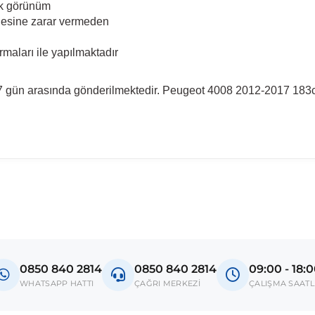
tik görünüm
desine zarar vermeden
rmaları ile yapılmaktadır
 7 gün arasında gönderilmektedir. Peugeot 4008 2012-2017 183c
madan önce ürün görsellerini ve OEM numaralarını aracınız ile karşılaşt
Model
4008
0850 840 2814
0850 840 2814
09:00 - 18:
donanım ve kasa tipleri kullanabilmektedir. Sipariş vermeden önce OEM n
WHATSAPP HATTI
ÇAĞRI MERKEZİ
ÇALIŞMA SAATL