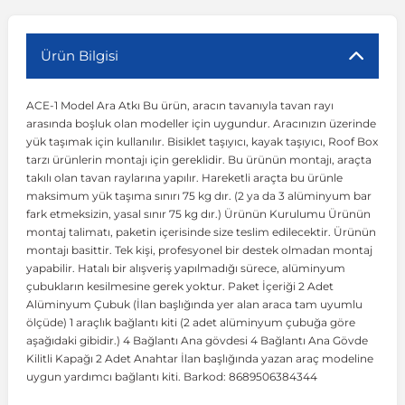
r
ç Aksesuarlar
ış Aksesuarlar
e Siren
aj & Şanzıman
Volkswagen Multivan
Corsa E 2014-2019
Audi TT
Suburban 2015-2020
Galaxy
Latitude
GLA Serisi W156
X7 Serisi
C6
Freemont
Pilot
Getz
Stonic
MX-6
NX Coupe
Peugeot 4007
Toyota Prius
Volvo XC60
Ürün Bilgisi
ACE-1 Model Ara Atkı Bu ürün, aracın tavanıyla tavan rayı
ve Kolçak Aparatları
pağı ve Ayna Sinyalleri
ar
ör
aim
Volkswagen Passat
Corsa F 2019 ve Sonrası
Tahoe 2000-2006
Grand C-Max
Master
GLA Serisi X156
Z Serisi
C8
Fullback
S2000
Grand Santa Fe
Venga
RX-8
Pathfinder
Peugeot 4008
Toyota Proace City
Volvo XC70
arasında boşluk olan modeller için uygundur. Aracınızın üzerinde
yük taşımak için kullanılır. Bisiklet taşıyıcı, kayak taşıyıcı, Roof Box
tarzı ürünlerin montajı için gereklidir. Bu ürünün montajı, araçta
 Kılıf ve Yastık
apakları
esuarları
ve Parçaları
rünler
Volkswagen Polo
Crossland
TrailBlazer 2011 ve Sonrası
Ka
Megane 1 1995-2003
GLB Serisi X247
Cactus
Kartal
ZR-V
H1
XCeed
XC-3
Patrol
Peugeot 405
Toyota RAV4
Volvo XC90
takılı olan tavan raylarına yapılır. Hareketli araçta bu ürünle
maksimum yük taşıma sınırı 75 kg dır. (2 ya da 3 alüminyum bar
fark etmeksizin, yasal sınır 75 kg dır.) Ürünün Kurulumu Ürünün
ıtası
ı ve Parçaları
istemi
Volkswagen Scirocco
Crossland X
Trax 2013-2022
Kuga
Megane 2 2002-2008
GLC Serisi X243
Dispatch
Linea
H100
Primastar
Peugeot 406
Toyota Tacoma
montaj talimatı, paketin içerisinde size teslim edilecektir. Ürünün
montajı basittir. Tek kişi, profesyonel bir destek olmadan montaj
yapabilir. Hatalı bir alışveriş yapılmadığı sürece, alüminyum
o
gaj Ve Ara Atkı
şpiyel
mbası ve Parçaları
Volkswagen Sharan
Frontera
Trax 2023 ve Sonrası
Mondeo
Megane 3 2008-2016
GLC Serisi X253
DS4
Marea
H350
Primera
Peugeot 407
Toyota Venza
çubukların kesilmesine gerek yoktur. Paket İçeriği 2 Adet
Alüminyum Çubuk (İlan başlığında yer alan araca tam uyumlu
ölçüde) 1 araçlık bağlantı kiti (2 adet alüminyum çubuğa göre
su
sesuarları
Plaka, Bagaj Lambası
it
Volkswagen T-Cross
Grandland
Mustang
Megane 4 2016-2024
GLE Coupe Serisi C292
DS5
Mirafiori
i10
Pulsar
Peugeot 5008
Toyota Verso
aşağıdaki gibidir.) 4 Bağlantı Ana gövdesi 4 Bağlantı Ana Gövde
Kilitli Kapağı 2 Adet Anahtar İlan başlığında yazan araç modeline
uygun yardımcı bağlantı kiti. Barkod: 8689506384344
 Dış Trim Parçaları
Volkswagen T-Roc
Grandland X
Puma
Modus
GLE Serisi W166
DS7
Palio
i20
Qashqai
Peugeot 508
Toyota Yaris