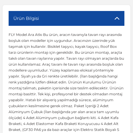
r
ç Aksesuarlar
ış Aksesuarlar
e Siren
aj & Şanzıman
Volkswagen Multivan
Corsa E 2014-2019
Audi TT
Suburban 2015-2020
Galaxy
Latitude
GLA Serisi W156
X7 Serisi
C6
Freemont
Pilot
Getz
Stonic
MX-6
NX Coupe
Peugeot 4007
Toyota Prius
Volvo XC60
Ürün Bilgisi
FLY Model Ara Atkı Bu ürün, aracın tavanıyla tavan rayı arasında
ve Kolçak Aparatları
pağı ve Ayna Sinyalleri
ar
ör
aim
Volkswagen Passat
Corsa F 2019 ve Sonrası
Tahoe 2000-2006
Grand C-Max
Master
GLA Serisi X156
Z Serisi
C8
Fullback
S2000
Grand Santa Fe
Venga
RX-8
Pathfinder
Peugeot 4008
Toyota Proace City
Volvo XC70
boşluk olan modeller için uygundur. Aracınızın üzerinde yük
taşımak için kullanılır. Bisiklet taşıyıcı, kayak taşıyıcı, Roof Box
tarzı ürünlerin montajı için gereklidir. Bu ürünün montajı, araçta
 Kılıf ve Yastık
apakları
esuarları
ve Parçaları
rünler
Volkswagen Polo
Crossland
TrailBlazer 2011 ve Sonrası
Ka
Megane 1 1995-2003
GLB Serisi X247
Cactus
Kartal
ZR-V
H1
XCeed
XC-3
Patrol
Peugeot 405
Toyota RAV4
Volvo XC90
takılı olan tavan raylarına yapılır. Tavan rayı olmayan araçlarda bu
ürün kullanılamaz. Araç tavanı ile tavan rayı arasında boşluk olan
modellere uyumludur. Yüzey kaplaması eloksal yöntemiyle
ıtası
ı ve Parçaları
istemi
Volkswagen Scirocco
Crossland X
Trax 2013-2022
Kuga
Megane 2 2002-2008
GLC Serisi X243
Dispatch
Linea
H100
Primastar
Peugeot 406
Toyota Tacoma
yapılır. Siyah ya da Gri renkte üretilebilir. (İlan başlığında hangi
renk yazdığına lütfen dikkat edin. Ürünün Kurulumu Ürünün
montaj talimatı, paketin içerisinde size teslim edilecektir. Ürünün
o
gaj Ve Ara Atkı
şpiyel
mbası ve Parçaları
Volkswagen Sharan
Frontera
Trax 2023 ve Sonrası
Mondeo
Megane 3 2008-2016
GLC Serisi X253
DS4
Marea
H350
Primera
Peugeot 407
Toyota Venza
montajı basittir. Tek kişi, profesyonel bir destek olmadan montaj
yapabilir. Hatalı bir alışveriş yapılmadığı sürece, alüminyum
çubukların kesilmesine gerek olmaz. Paket İçeriği 2 Adet
su
sesuarları
Plaka, Bagaj Lambası
it
Volkswagen T-Cross
Grandland
Mustang
Megane 4 2016-2024
GLE Coupe Serisi C292
DS5
Mirafiori
i10
Pulsar
Peugeot 5008
Toyota Verso
Alüminyum Çubuk (İlan başlığında yer alan araca tam uyumlu
ölçüde) 4 Adet Alüminyum çubuğun bağlantı kiti. 4 Adet Kafa
Braketi, 4 Adet Elastomer Kafa Braketi Koruyucusu 4 Adet Alt
 Dış Trim Parçaları
Volkswagen T-Roc
Grandland X
Puma
Modus
GLE Serisi W166
DS7
Palio
i20
Qashqai
Peugeot 508
Toyota Yaris
Braket, (GF30 PA6 ya da bazı araçlar için Elektro Statik Boyalı S