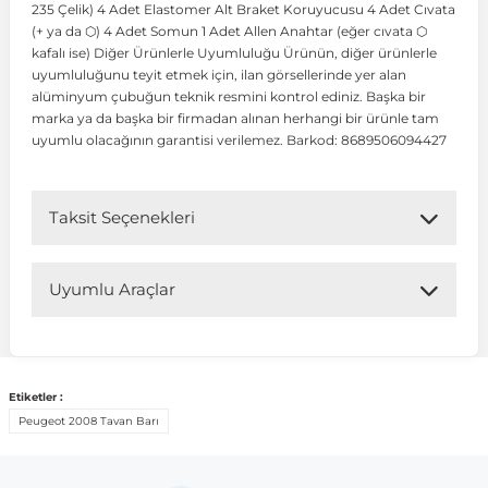
235 Çelik) 4 Adet Elastomer Alt Braket Koruyucusu 4 Adet Cıvata
(+ ya da ⬡) 4 Adet Somun 1 Adet Allen Anahtar (eğer cıvata ⬡
kafalı ise) Diğer Ürünlerle Uyumluluğu Ürünün, diğer ürünlerle
 Koruma
Volkswagen Taigo
İnsignia
Ranger
R 12
GLK Serisi X204
Jumper
Panda
i30
Skystar
Peugeot 607
uyumluluğunu teyit etmek için, ilan görsellerinde yer alan
alüminyum çubuğun teknik resmini kontrol ediniz. Başka bir
marka ya da başka bir firmadan alınan herhangi bir ürünle tam
Volkswagen Teramont
Kadett
Raptor
R 19
GLS Serisi X167
Jumpy
Punto
İ40
Sunny
Peugeot Bipper
uyumlu olacağının garantisi verilemez. Barkod: 8689506094427
Takozu
Volkswagen Tiguan
Meriva
S-Max
R 9-11
Metris
Nemo
Scudo
İoniq
Terrano
Peugeot Boxer
Taksit Seçenekleri
aza
Volkswagen Touareg
Mokka
Taunus
Safrane
ML Serisi W164
Saxo
Sedici
İx35
X-Trail
Peugeot Expert
Uyumlu Araçlar
i
en & Süspansiyon
Volkswagen Touran
Movano
Transit
Scenic
S Serisi W221
Spacetourer
Siena
İx45
Peugeot Partner
Uyumlu Araç Modelleri
Bu ürün aşağıdaki araç modelleri ile uyumludur. Satın
Etiketler :
Volkswagen Transporter
Omega
Symbol
S Serisi W222
Xantia
Stilo
Kona
Peugeot RCZ
almadan önce ürün görsellerini ve OEM numaralarını aracınız
Peugeot 2008 Tavan Barı
ile karşılaştırmanız tavsiye edilir.
 & Müşür
Volkswagen Volt
Tigra
Taliant
S Serisi W223
Xsara
Talento
Lavita
Peugeot Rifter
Marka
Model
Model Yılı