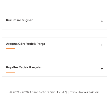
Vito W639
Kurumsal Bilgiler
shi
X-Class W470
Araçına Göre Yedek Parça
t
Popüler Yedek Parçalar
e
© 2019 - 2026 Arisar Motors San. Tic. A.Ş. | Tüm Hakları Saklıdır.