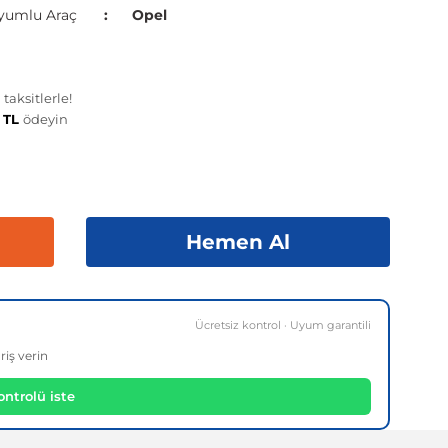
yumlu Araç
Opel
taksitlerle!
3 TL
ödeyin
Hemen Al
Ücretsiz kontrol · Uyum garantili
riş verin
ntrolü iste