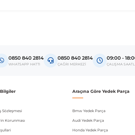
madan önce ürün görsellerini ve OEM numaralarını aracınız ile karşılaşt
el
a Life
0850 840 2814
0850 840 2814
09:00 - 18:
donanım ve kasa tipleri kullanabilmektedir. Sipariş vermeden önce OEM n
WHATSAPP HATTI
ÇAĞRI MERKEZİ
ÇALIŞMA SAATL
ilgiler
Araçına Göre Yedek Parça
ış Sözleşmesi
Bmw Yedek Parça
lerin Korunması
Audi Yedek Parça
şullari
Honda Yedek Parça