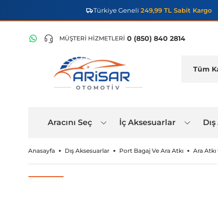
Türkiye Geneli
249,99 TL Sabit Kargo
0 (850) 840 2814
MÜŞTERİ HİZMETLERİ
OTOMOTIV
Aracını Seç
İç Aksesuarlar
Dış
Anasayfa
Dış Aksesuarlar
Port Bagaj Ve Ara Atkı
Ara Atkı