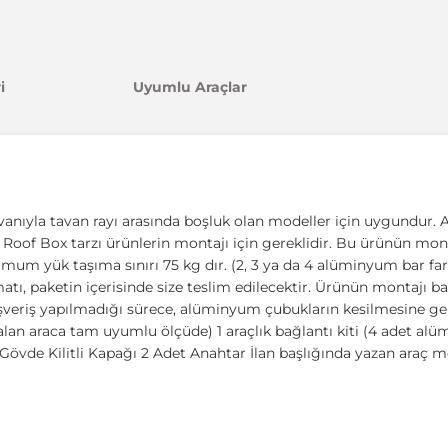
i
Uyumlu Araçlar
vanıyla tavan rayı arasında boşluk olan modeller için uygundur. A
ıcı, Roof Box tarzı ürünlerin montajı için gereklidir. Bu ürünün mont
imum yük taşıma sınırı 75 kg dır. (2, 3 ya da 4 alüminyum bar fark
 paketin içerisinde size teslim edilecektir. Ürünün montajı basit
ışveriş yapılmadığı sürece, alüminyum çubukların kesilmesine ger
lan araca tam uyumlu ölçüde) 1 araçlık bağlantı kiti (4 adet al
övde Kilitli Kapağı 2 Adet Anahtar İlan başlığında yazan araç m