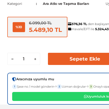
Kategori
Ara Atkı ve Taşıma Barları
U
6.099,00 TL
576,36 TL
den başlayan 
%10
5.489,10 TL
Havale/EFT ile
5.324,4
Sepete Ekle
Aracınıza uyumlu mu
Şase no / model gönderin
Uzman doğrular
Onaylı sipa
1
2
3
Uyumluluk ko