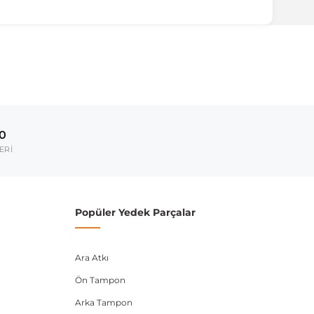
ırmanız tavsiye edilir.
Model Yılı
2019-
00
umarası veya şasi numarası ile uyumluluğu kontrol
ERİ
Popüler Yedek Parçalar
Ara Atkı
Ön Tampon
Arka Tampon