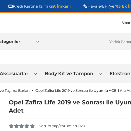
Kredi Kartına
12 Taksit İmkanı
Havale/EFT'ye
%3 Ek İ
Sipar
 Aksesuarlar
Body Kit ve Tampon
Elektron
 ve Taşıma Barları
Opel Zafira Life 2019 ve Sonrası ile Uyumlu ACE-1 Ara At
Opel Zafira Life 2019 ve Sonrası ile Uyu
Adet
Yorum Yap/Yorumları Oku