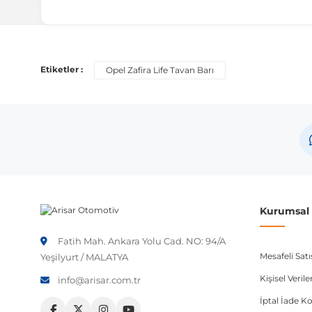
Uyumlu Araç Modelleri
Bu ürün aşağıdaki araç modelleri ile uyumludur. Satın al
Etiketler :
Opel Zafira Life Tavan Barı
Marka
Mod
Opel
Zafir
Not:
Araç üreticileri aynı model yılı içerisinde farklı 
etmeniz önerilir.
Kurumsal B
Fatih Mah. Ankara Yolu Cad. NO: 94/A
Mesafeli Sat
Yeşilyurt / MALATYA
Kişisel Veri
info@arisar.com.tr
İptal İade Ko