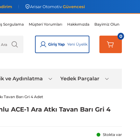
ndirim
Arisar Otomotiv
Güvencesi
iş Sorgulama
Müşteri Yorumları
Hakkımızda
Bayimiz Olun
0
Giriş Yap
Yeni Üyelik
ik ve Aydınlatma
Yedek Parçalar
kı Tavan Barı Gri 4 Adet
mlu ACE-1 Ara Atkı Tavan Barı Gri 4
Stokta var