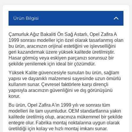
r
ç Aksesuarlar
ış Aksesuarlar
e Siren
aj & Şanzıman
Volkswagen Multivan
Corsa E 2014-2019
Audi TT
Suburban 2015-2020
Galaxy
Latitude
GLA Serisi W156
X7 Serisi
C6
Freemont
Pilot
Getz
Stonic
MX-6
NX Coupe
Peugeot 4007
Toyota Prius
Volvo XC60
Ürün Bilgisi
Çamurluk Ağız Bakaliti Ön Sağ Astarlı, Opel Zafira A
ve Kolçak Aparatları
pağı ve Ayna Sinyalleri
ar
ör
aim
Volkswagen Passat
Corsa F 2019 ve Sonrası
Tahoe 2000-2006
Grand C-Max
Master
GLA Serisi X156
Z Serisi
C8
Fullback
S2000
Grand Santa Fe
Venga
RX-8
Pathfinder
Peugeot 4008
Toyota Proace City
Volvo XC70
1999 sonrası modeller için özel olarak tasarlanmış olan
bu ürün, aracınızın orijinal estetiğini ve işlevselliğini
geri kazandırmak üzere yüksek kalitede üretilmiştir.
 Kılıf ve Yastık
apakları
esuarları
ve Parçaları
rünler
Volkswagen Polo
Crossland
TrailBlazer 2011 ve Sonrası
Ka
Megane 1 1995-2003
GLB Serisi X247
Cactus
Kartal
ZR-V
H1
XCeed
XC-3
Patrol
Peugeot 405
Toyota RAV4
Volvo XC90
Hasar görmüş veya eskiyen parçanızı sorunsuz bir
şekilde yenilemek için ideal bir çözümdür.
Yüksek Kalite güvencesiyle sunulan bu ürün, sağlam
ıtası
ı ve Parçaları
istemi
Volkswagen Scirocco
Crossland X
Trax 2013-2022
Kuga
Megane 2 2002-2008
GLC Serisi X243
Dispatch
Linea
H100
Primastar
Peugeot 406
Toyota Tacoma
yapısı ve dayanıklı malzemesi sayesinde uzun ömürlü
kullanım sunar. Çevresel faktörlere karşı dirençli
yapısıyla aracınızın güvenliğini ve dış görünüşünü
o
gaj Ve Ara Atkı
şpiyel
mbası ve Parçaları
Volkswagen Sharan
Frontera
Trax 2023 ve Sonrası
Mondeo
Megane 3 2008-2016
GLC Serisi X253
DS4
Marea
H350
Primera
Peugeot 407
Toyota Venza
korur.
Bu ürün, Opel Zafira A'in 1999 yılı ve sonrası tüm
su
sesuarları
Plaka, Bagaj Lambası
it
Volkswagen T-Cross
Grandland
Mustang
Megane 4 2016-2024
GLE Coupe Serisi C292
DS5
Mirafiori
i10
Pulsar
Peugeot 5008
Toyota Verso
modelleri ile tam uyumludur. OEM standartlarına yakın
kalitede üretilmiş olup, aracınıza mükemmel bir şekilde
entegre olur. Fabrika montaj noktalarına uygun olarak
 Dış Trim Parçaları
üretildiği için kolay ve hızlı montaj imkanı sunar.
Volkswagen T-Roc
Grandland X
Puma
Modus
GLE Serisi W166
DS7
Palio
i20
Qashqai
Peugeot 508
Toyota Yaris