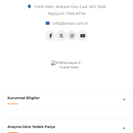
Fatih Mah. Ankara Yolu Cad. NO: 94/A
Vito W639
Yeşilyurt / MALATYA
info@arisar.com.tr
shi
X-Class W470
t
e
Kurumsal Bilgiler
Araçına Göre Yedek Parça